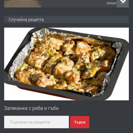
преди 1 ден
ПРЕДЛАГА
НАПЪЛНО ОБЗАВЕДЕН И
Случайна рецепта
ОБОРУДВАН ТРИСТАЕН
АПАРТАМЕНТ В ЦЕНТЪРА НА ГР.
ХАСКОВО
преди 2 дни
ПРЕДЛАГА
Давам гараж под наем
преди 2 дни
ПРЕДЛАГА
№4120 Магазин/Офис под наем в кв.
Любен Каравелов, Хасково-близо до
Запеканка с риба и гъби
градската градина!
Търси
преди 2 дни