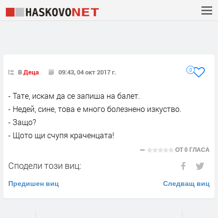
0
В
Деца
09:43, 04 окт 2017 г.
- Тате, искам да се запиша на балет.
- Недей, сине, това е много болезнено изкуство.
- Защо?
- Щото щи счупя краченцата!
ОТ
0 ГЛАСА
Сподели този виц:
Предишен виц
Следващ виц