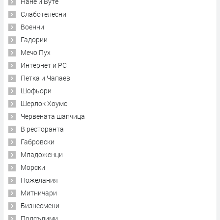
Нане и Вуте
Слаботелесни
Военни
Гадории
Мечо Пух
Интернет и PC
Петка и Чапаев
Шофьори
Шерлок Хоумс
Червената шапчица
В ресторанта
Габровски
Младоженци
Морски
Пожелания
Митничари
Бизнесмени
Подсъдими