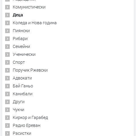
Комунистически
Деца
Коледа и Нова година
Пиянски
Рибари
Семейни
Ученически
Спорт
Поручик Ржевски
Адвокати
Бай Ганьо
Канибали
Други
Чукчи
Киркор и Гарабед
Радио Ереван
Расистки