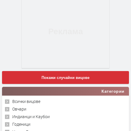
Покажи случайни вицове
Категории
Всички вицове
Овчари
Индианци и Каубои
Годеници