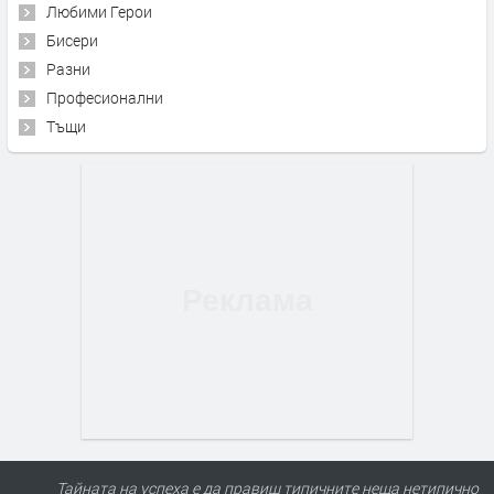
Любими Герои
Бисери
Разни
Професионални
Тъщи
Тайната на успеха е да правиш типичните неща нетипично