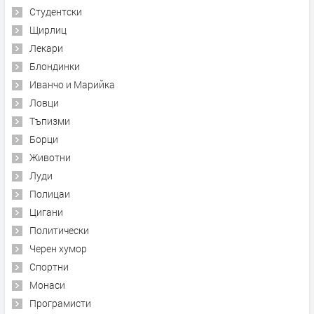
Студентски
Щирлиц
Лекари
Блондинки
Иванчо и Марийка
Ловци
Тъпизми
Борци
Животни
Луди
Полицаи
Цигани
Политически
Черен хумор
Спортни
Монаси
Програмисти