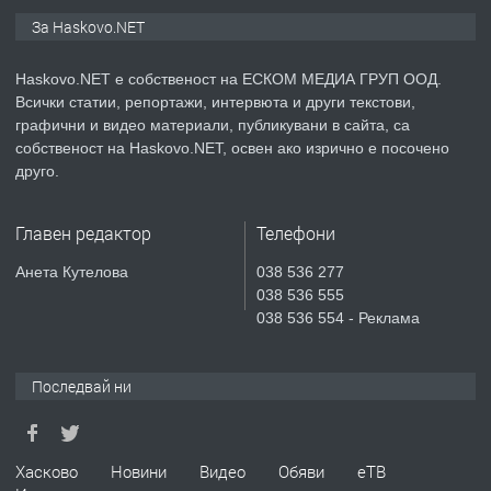
ПРЕДЛАГА
ПРОСТОРЕН ТРИСТАЕН
За Haskovo.NET
АПАРТАМЕНТ В НОВА СГРАДА КВ.
КУБА
Haskovo.NET е собственост на ЕСКОМ МЕДИА ГРУП ООД.
Всички статии, репортажи, интервюта и други текстови,
преди 3 дни
графични и видео материали, публикувани в сайта, са
собственост на Haskovo.NET, освен ако изрично е посочено
ПРЕДЛАГА
Продавам парцел в гр. Хасково кв.
друго.
Хисаря до ток, вода,канализация,
асфалт 0889 537 426
Главен редактор
Телефони
преди 3 дни
Анета Кутелова
038 536 277
038 536 555
ПРЕДЛАГА
СГЛОБЯВАНЕ НА МЕБЕЛИ.
038 536 554 - Реклама
Последвай ни
преди 3 дни
ПРЕДЛАГА
№4119 Едностаен обзаведен
Хасково
Новини
Видео
Обяви
еТВ
апартамент под наем в кв.