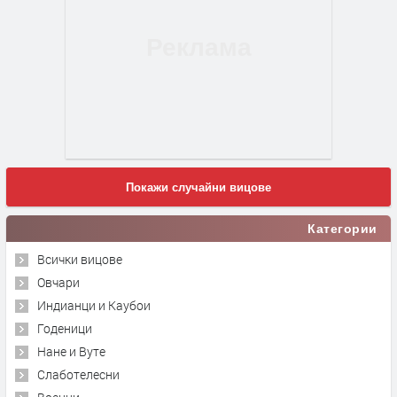
Покажи случайни вицове
Категории
Всички вицове
Овчари
Индианци и Каубои
Годеници
Нане и Вуте
Слаботелесни