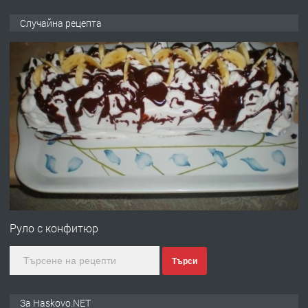
ПРЕДЛАГА
НАПЪЛНО ОБЗАВЕДЕН И
Случайна рецепта
ОБОРУДВАН ТРИСТАЕН
АПАРТАМЕНТ В ЦЕНТЪРА НА ГР.
ХАСКОВО
преди 3 дни
ПРЕДЛАГА
Давам гараж под наем
преди 3 дни
ПРЕДЛАГА
№4120 Магазин/Офис под наем в кв.
Любен Каравелов, Хасково-близо до
Руло с конфитюр
градската градина!
Търси
преди 3 дни
ПРЕДЛАГА
ПРОСТОРЕН ТРИСТАЕН
За Haskovo.NET