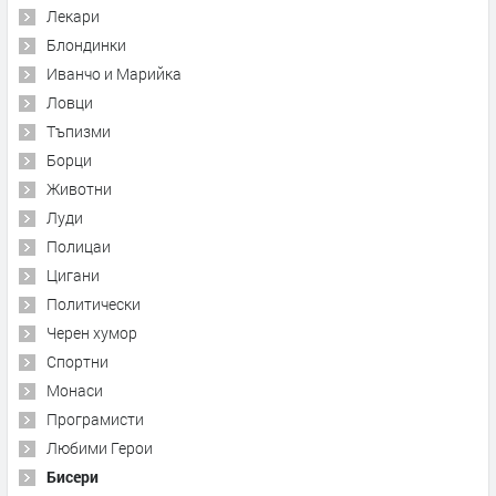
Лекари
Блондинки
Иванчо и Марийка
Ловци
Тъпизми
Борци
Животни
Луди
Полицаи
Цигани
Политически
Черен хумор
Спортни
Монаси
Програмисти
Любими Герои
Бисери