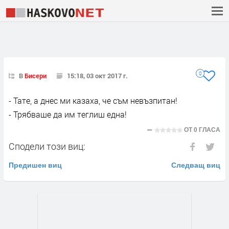
0
В
Бисери
15:18, 03 окт 2017 г.
- Тате, а днес ми казаха, че съм невъзпитан!
- Трябваше да им теглиш една!
ОТ
0 ГЛАСА
Сподели този виц:
Предишен виц
Следващ виц