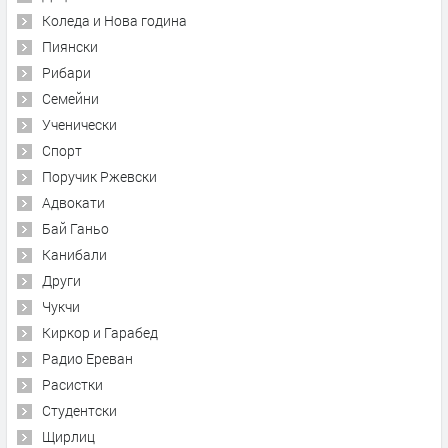
Коледа и Нова година
Пиянски
Рибари
Семейни
Ученически
Спорт
Поручик Ржевски
Адвокати
Бай Ганьо
Канибали
Други
Чукчи
Киркор и Гарабед
Радио Ереван
Расистки
Студентски
Щирлиц