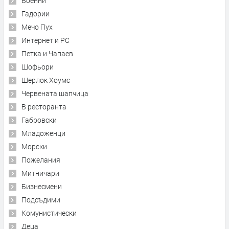
Военни
Гадории
Мечо Пух
Интернет и PC
Петка и Чапаев
Шофьори
Шерлок Хоумс
Червената шапчица
В ресторанта
Габровски
Младоженци
Морски
Пожелания
Митничари
Бизнесмени
Подсъдими
Комунистически
Деца