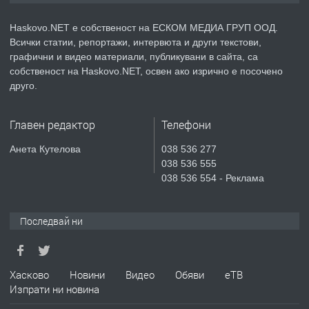
АПАРТАМЕНТ В НОВА СГРАДА КВ.
КУБА
Haskovo.NET е собственост на ЕСКОМ МЕДИА ГРУП ООД.
Всички статии, репортажи, интервюта и други текстови,
преди 4 дни
графични и видео материали, публикувани в сайта, са
собственост на Haskovo.NET, освен ако изрично е посочено
ПРЕДЛАГА
Продавам парцел в гр. Хасково кв.
друго.
Хисаря до ток, вода,канализация,
асфалт 0889 537 426
Главен редактор
Телефони
преди 4 дни
Анета Кутелова
038 536 277
038 536 555
ПРЕДЛАГА
СГЛОБЯВАНЕ НА МЕБЕЛИ.
038 536 554 - Реклама
Последвай ни
преди 4 дни
ПРЕДЛАГА
№4119 Едностаен обзаведен
Хасково
Новини
Видео
Обяви
еТВ
апартамент под наем в кв.
Изпрати ни новина
Училищни, гр. Хасково.