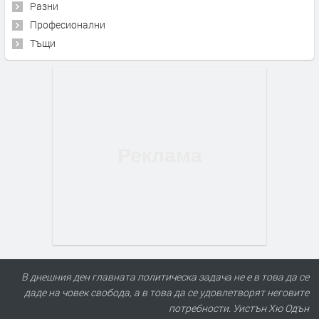
Разни
Професионални
Тъщи
В днешния ден главната политическа задача не е в това да се
даде на човек свобода, а в това да се удовлетворят неговите
потребности. Уистън Хю Одън