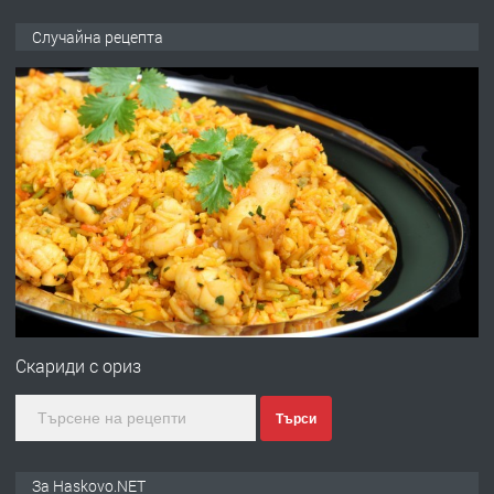
ПРЕДЛАГА
НАПЪЛНО ОБЗАВЕДЕН И
Случайна рецепта
ОБОРУДВАН ТРИСТАЕН
АПАРТАМЕНТ В ЦЕНТЪРА НА ГР.
ХАСКОВО
преди 4 дни
ПРЕДЛАГА
Давам гараж под наем
преди 4 дни
ПРЕДЛАГА
№4120 Магазин/Офис под наем в кв.
Любен Каравелов, Хасково-близо до
Скариди с ориз
градската градина!
Търси
преди 4 дни
ПРЕДЛАГА
ПРОСТОРЕН ТРИСТАЕН
За Haskovo.NET