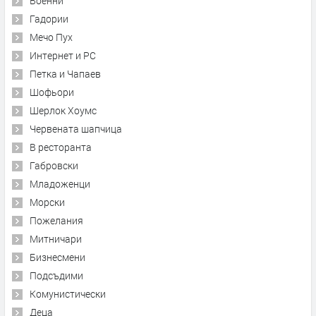
Военни
Гадории
Мечо Пух
Интернет и PC
Петка и Чапаев
Шофьори
Шерлок Хоумс
Червената шапчица
В ресторанта
Габровски
Младоженци
Морски
Пожелания
Митничари
Бизнесмени
Подсъдими
Комунистически
Деца