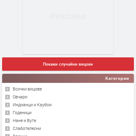
Покажи случайни вицове
Категории
Всички вицове
Овчари
Индианци и Каубои
Годеници
Нане и Вуте
Слаботелесни