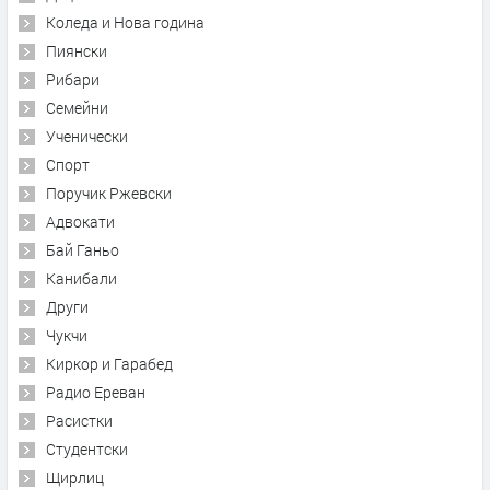
Коледа и Нова година
Пиянски
Рибари
Семейни
Ученически
Спорт
Поручик Ржевски
Адвокати
Бай Ганьо
Канибали
Други
Чукчи
Киркор и Гарабед
Радио Ереван
Расистки
Студентски
Щирлиц