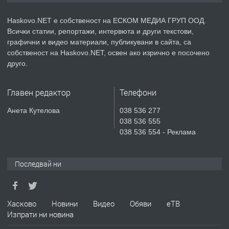
АПАРТАМЕНТ В НОВА СГРАДА КВ.
КУБА
Haskovo.NET е собственост на ЕСКОМ МЕДИА ГРУП ООД.
Всички статии, репортажи, интервюта и други текстови,
преди 4 дни
графични и видео материали, публикувани в сайта, са
собственост на Haskovo.NET, освен ако изрично е посочено
ПРЕДЛАГА
Продавам парцел в гр. Хасково кв.
друго.
Хисаря до ток, вода,канализация,
асфалт 0889 537 426
Главен редактор
Телефони
преди 4 дни
Анета Кутелова
038 536 277
038 536 555
ПРЕДЛАГА
СГЛОБЯВАНЕ НА МЕБЕЛИ.
038 536 554 - Реклама
Последвай ни
преди 4 дни
ПРЕДЛАГА
№4119 Едностаен обзаведен
Хасково
Новини
Видео
Обяви
еТВ
апартамент под наем в кв.
Изпрати ни новина
Училищни, гр. Хасково.