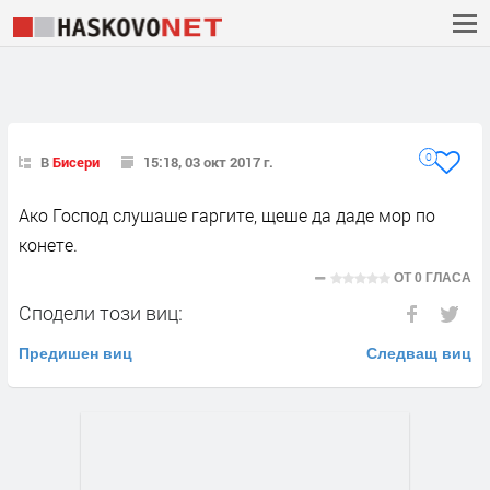
0
В
Бисери
15:18, 03 окт 2017 г.
Ако Господ слушаше гаргите, щеше да даде мор по
конете.
ОТ
0 ГЛАСА
Сподели този виц:
Предишен виц
Следващ виц