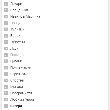
Лекари
Блондинки
Иванчо и Марийка
Ловци
Тъпизми
Борци
Животни
Луди
Полицаи
Цигани
Политически
Черен хумор
Спортни
Монаси
Програмисти
Любими Герои
Бисери