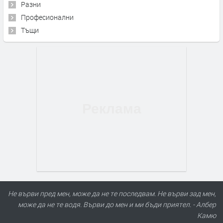
Разни
Професионални
Тъщи
Не върви пред мен, може да не те последвам. Не върви зад мен,
може да не те водя. Върви до мен и ми бъди приятел. - Албер
Камю