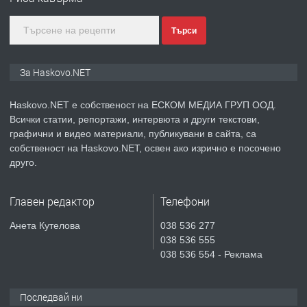
градската градина!
Търси
преди 4 дни
ПРЕДЛАГА
ПРОСТОРЕН ТРИСТАЕН
За Haskovo.NET
АПАРТАМЕНТ В НОВА СГРАДА КВ.
КУБА
Haskovo.NET е собственост на ЕСКОМ МЕДИА ГРУП ООД.
Всички статии, репортажи, интервюта и други текстови,
преди 5 дни
графични и видео материали, публикувани в сайта, са
собственост на Haskovo.NET, освен ако изрично е посочено
ПРЕДЛАГА
Продавам парцел в гр. Хасково кв.
друго.
Хисаря до ток, вода,канализация,
асфалт 0889 537 426
Главен редактор
Телефони
преди 5 дни
Анета Кутелова
038 536 277
038 536 555
ПРЕДЛАГА
СГЛОБЯВАНЕ НА МЕБЕЛИ.
038 536 554 - Реклама
Последвай ни