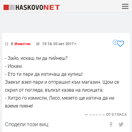
0
В
Животни
15:18, 03 окт 2017 г.
- Зайо, искаш ли да пийнеш?
- Искам.
- Ето ти пари да изтичаш да купиш!
Заекът взел пари и отпрашил към магазин. Щом се
скрил от погледа, вълкът казва на лисицата:
- Хитро го измисли, Лисо, мезето ще изтича да ни
вземе пиене!
ОТ
0 ГЛАСА
Сподели този виц: