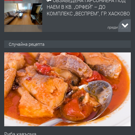
🔑 ОБЗАВЕДЕНА ГАРСОНИЕРА ПОД
НАЕМ В КВ. „ОРФЕЙ“ – ДО
КОМПЛЕКС „ВЕСПРЕМ“, ГР. ХАСКОВО
преди 3 дни
ПРЕДЛАГА
НАПЪЛНО ОБЗАВЕДЕН И
Случайна рецепта
ОБОРУДВАН ТРИСТАЕН
АПАРТАМЕНТ В ЦЕНТЪРА НА ГР.
ХАСКОВО
преди 4 дни
ПРЕДЛАГА
Давам гараж под наем
преди 4 дни
ПРЕДЛАГА
№4120 Магазин/Офис под наем в кв.
Любен Каравелов, Хасково-близо до
Риба кавърма