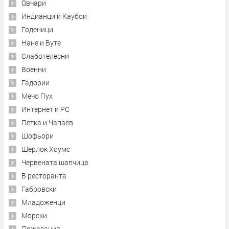
Овчари
Индианци и Каубои
Годеници
Нане и Вуте
Слаботелесни
Военни
Гадории
Мечо Пух
Интернет и PC
Петка и Чапаев
Шофьори
Шерлок Хоумс
Червената шапчица
В ресторанта
Габровски
Младоженци
Морски
Пожелания