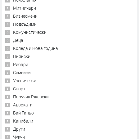
Митничари
Бизнесмени
Подсъдими
Комунистически
Деца
Коледа и Нова година
Пиянски
Рибари
Семейни
Ученически
Спорт
Поручик Ржевски
Адвокати
Бай Ганьо
Канибали
Други
Чукчи