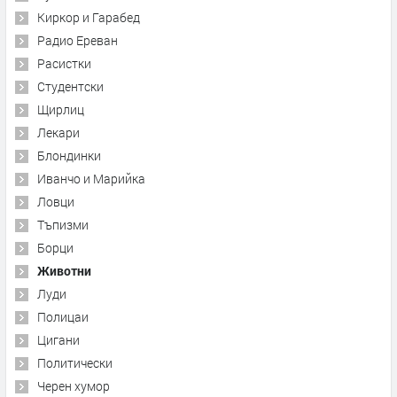
Киркор и Гарабед
Радио Ереван
Расистки
Студентски
Щирлиц
Лекари
Блондинки
Иванчо и Марийка
Ловци
Тъпизми
Борци
Животни
Луди
Полицаи
Цигани
Политически
Черен хумор