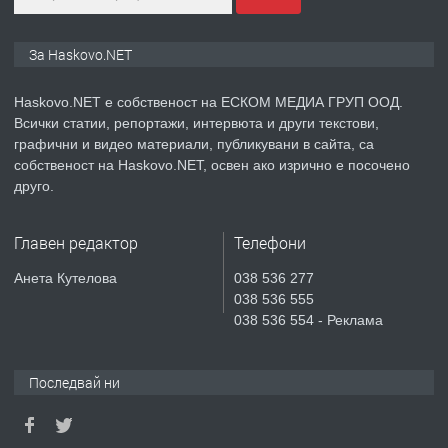
ПРЕДЛАГА
Продавам парцел в гр. Хасково кв.
За Haskovo.NET
Хисаря до ток, вода,канализация,
асфалт 0889 537 426
Haskovo.NET е собственост на ЕСКОМ МЕДИА ГРУП ООД.
Всички статии, репортажи, интервюта и други текстови,
преди 5 дни
графични и видео материали, публикувани в сайта, са
собственост на Haskovo.NET, освен ако изрично е посочено
ПРЕДЛАГА
СГЛОБЯВАНЕ НА МЕБЕЛИ.
друго.
Главен редактор
Телефони
преди 5 дни
Анета Кутелова
038 536 277
038 536 555
ПРЕДЛАГА
№4119 Едностаен обзаведен
038 536 554 - Реклама
апартамент под наем в кв.
Училищни, гр. Хасково.
Последвай ни
преди 6 дни
ПРЕДЛАГА
Под НАЕМ двустаен Орфей