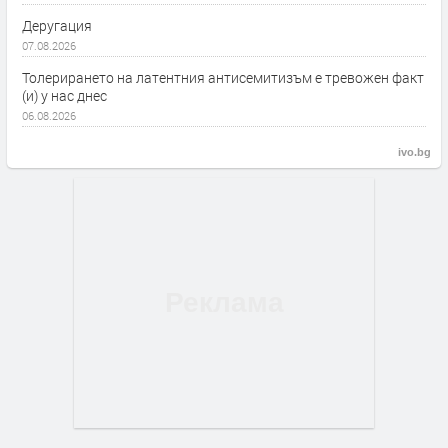
Деругация
07.08.2026
Толерирането на латентния антисемитизъм е тревожен факт
(и) у нас днес
06.08.2026
ivo.bg