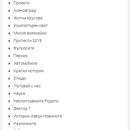
Проекти
Асеновград
Житни кръгове
Компютърен свят
Мисия всезнайко
Протести 2018
Въпросите
Перник
Автомобили
Кратки истории
Етюди
Пътувай с нас
Наука
Неопитомените Родопи
Фактор 7
Истории извън Новините
Различните