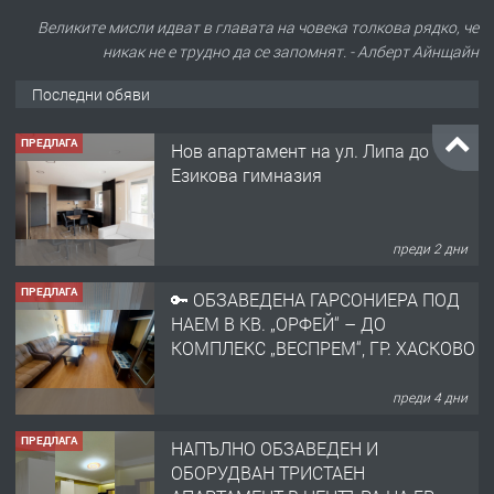
Великите мисли идват в главата на човека толкова рядко, че
никак не е трудно да се запомнят. - Алберт Айнщайн
Последни обяви
ПРЕДЛАГА
Нов апартамент на ул. Липа до
Езикова гимназия
преди 2 дни
ПРЕДЛАГА
🔑 ОБЗАВЕДЕНА ГАРСОНИЕРА ПОД
НАЕМ В КВ. „ОРФЕЙ“ – ДО
КОМПЛЕКС „ВЕСПРЕМ“, ГР. ХАСКОВО
преди 4 дни
ПРЕДЛАГА
НАПЪЛНО ОБЗАВЕДЕН И
ОБОРУДВАН ТРИСТАЕН
АПАРТАМЕНТ В ЦЕНТЪРА НА ГР.