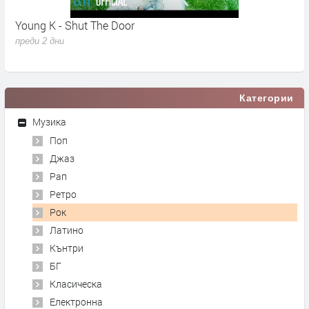
Young K - Shut The Door
A
преди 2 дни
п
Категории
Музика
Поп
Джаз
Рап
Ретро
Рок
Латино
Кънтри
БГ
Класическа
Електронна