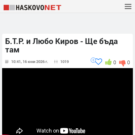
Б.Т.Р. и Любо Киров - Ще бъда
там
0
10:41, 16 юни 2026 г.
1019
0
0