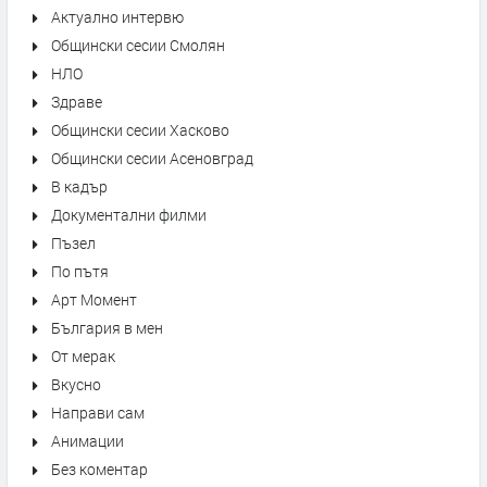
Актуално интервю
Общински сесии Смолян
НЛО
Здраве
Общински сесии Хасково
Общински сесии Асеновград
В кадър
Документални филми
Пъзел
По пътя
Арт Момент
България в мен
От мерак
Вкусно
Направи сам
Анимации
Без коментар