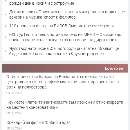
рожден ден в носия и с остроумие
Девин изпрати Празника на града и минералната вода с две
вечери на музика, спорт и фолклор
110 проверки извърши РИОСВ-Смолян през месец юли
МЗ: Д-р Георги Гелов остава начело на МБАЛ – Хасково до
приключването на конкурса за нов съвет на директорите
Чудотворната икона „Св. Богородица - златна ябълка” ще
бъде изложена за поклонение в Крумовград днес
Блогове
От историческия балкон на Балканите се вижда, че само
централното ни географско място не гарантира централна
роля на полуострова
09.08.2026
Неуместен латентен антисемитизъм изскочи и от консервата
на местния консерватизъм
08.08.2026
Сценарий за филма “Сибир и ада”
08.08.2026