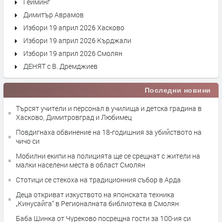
Гейминг
Димитър Аврамов
Избори 19 април 2026 Хасково
Избори 19 април 2026 Кърджали
Избори 19 април 2026 Смолян
ДЕНЯТ с В. Дремджиев
Последни новини
Търсят учители и персонал в училища и детска градина в
Хасково, Димитровград и Любимец
Повдигнаха обвинение на 18-годишния за убийството на
чичо си
Мобилни екипи на полицията ще се срещнат с жители на
малки населени места в област Смолян
Стотици се стекоха на традиционния събор в Арда
Деца откриват изкуството на японската техника
„Кинусайга“ в Регионалната библиотека в Смолян
Баба Шинка от Чуреково посрещна гости за 100-ия си