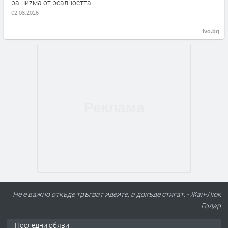
рашиzма от реалността
02.08.2026
ivo.bg
Не е важно откъде тръгват идеите, а докъде стигат. - Жан-Люк
Годар
Последни обяви