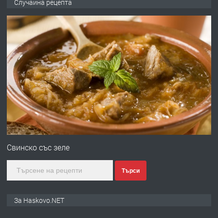
Случайна рецепта
ОБОРУДВАН ТРИСТАЕН
АПАРТАМЕНТ В ЦЕНТЪРА НА ГР.
ХАСКОВО
преди 2 дни
ПРЕДЛАГА
Давам гараж под наем
преди 2 дни
ПРЕДЛАГА
№4120 Магазин/Офис под наем в кв.
Любен Каравелов, Хасково-близо до
Свинско със зеле
градската градина!
Търси
преди 2 дни
ПРЕДЛАГА
ПРОСТОРЕН ТРИСТАЕН
За Haskovo.NET
АПАРТАМЕНТ В НОВА СГРАДА КВ.
КУБА