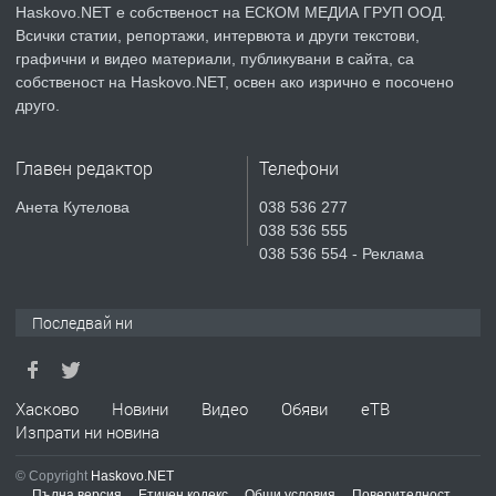
Haskovo.NET е собственост на ЕСКОМ МЕДИА ГРУП ООД.
Всички статии, репортажи, интервюта и други текстови,
преди 3 дни
графични и видео материали, публикувани в сайта, са
собственост на Haskovo.NET, освен ако изрично е посочено
ПРЕДЛАГА
Продавам парцел в гр. Хасково кв.
друго.
Хисаря до ток, вода,канализация,
асфалт 0889 537 426
Главен редактор
Телефони
преди 3 дни
Анета Кутелова
038 536 277
038 536 555
ПРЕДЛАГА
СГЛОБЯВАНЕ НА МЕБЕЛИ.
038 536 554 - Реклама
Последвай ни
преди 3 дни
ПРЕДЛАГА
№4119 Едностаен обзаведен
Хасково
Новини
Видео
Обяви
еТВ
апартамент под наем в кв.
Изпрати ни новина
Училищни, гр. Хасково.
© Copyright
Haskovo.NET
преди 3 дни
Пълна версия
Етичен кодекс
Общи условия
Поверителност