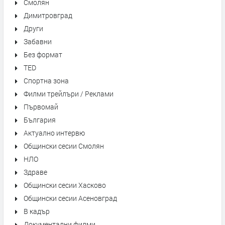
Смолян
Димитровград
Други
Забавни
Без формат
TED
Спортна зона
Филми трейлъри / Реклами
Първомай
България
Актуално интервю
Общински сесии Смолян
НЛО
Здраве
Общински сесии Хасково
Общински сесии Асеновград
В кадър
Документални филми