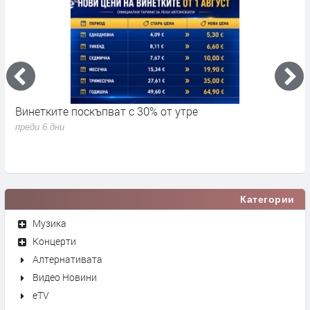
Винетките поскъпват с 30% от утре
3
д
преди 6 дни
п
Категории
Музика
Концерти
Алтернативата
Видео Новини
eTV