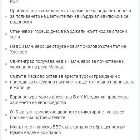
РЗИ
Проблем със захранването с промишлена вода не попречи
за поливането на цветните лехи в Кърджали,включиха се
водоноски
Слънчево и горещо днес в Кърджали,жълт код за опасни
жеги
Над 33 млн. евро ще струва новият околовръстен път на
Хасково
Свиленград получава над 1,1 млн. евро за почистване и
укрепване на река Марица
Съдът в Хасково остави в ареста турски гражданин с
присъда за сексуално насилие над дете и нощно проникване
в жилище
Европрокуратурата влезе във В и К Кърджали,проверява
харченето на евросредства
От 9 август приключва двойното етикетиране - какво се
променя за потребителите
Млад пилот напуска ВВС със скандално обръщение към
Румен Радев и компания