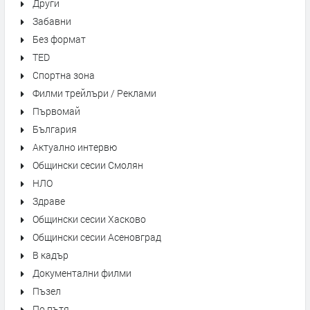
Други
Забавни
Без формат
TED
Спортна зона
Филми трейлъри / Реклами
Първомай
България
Актуално интервю
Общински сесии Смолян
НЛО
Здраве
Общински сесии Хасково
Общински сесии Асеновград
В кадър
Документални филми
Пъзел
По пътя