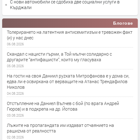
С нови автомобили се сдобиха две социални услуги в
Кърджали
Блогове
Толерирането на латентния антисемитизъм е тревожен факт
(и) у нас днес
06.08.2026
Скандал с нацисти гърми, а Той мълчи солидарно с
другарите “антифашисти”, които му гласуваха
05.08.2026
На гости на своя Даниил руzката Митрофанова е у дома си,
едва ли е освиркана от верващите на Атанас Трендафилов
Николов
04.08.2026
Отстъпление на Даниел Вълчев с бой (по врага Андрей
Гюров) и в подкрепа на др. Йотова
03.08.2026
Лъжите на пропагандата им издават отчаянието на
рашиzма от реалността
02.08.2026