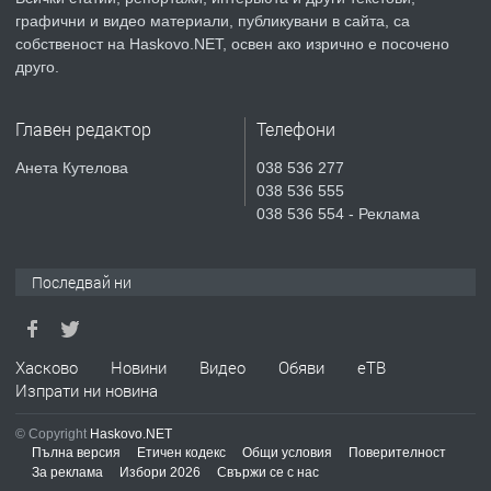
преди 3 дни
графични и видео материали, публикувани в сайта, са
собственост на Haskovo.NET, освен ако изрично е посочено
ПРЕДЛАГА
Продавам парцел в гр. Хасково кв.
друго.
Хисаря до ток, вода,канализация,
асфалт 0889 537 426
Главен редактор
Телефони
преди 3 дни
Анета Кутелова
038 536 277
038 536 555
ПРЕДЛАГА
СГЛОБЯВАНЕ НА МЕБЕЛИ.
038 536 554 - Реклама
Последвай ни
преди 3 дни
ПРЕДЛАГА
№4119 Едностаен обзаведен
Хасково
Новини
Видео
Обяви
еТВ
апартамент под наем в кв.
Изпрати ни новина
Училищни, гр. Хасково.
© Copyright
Haskovo.NET
преди 3 дни
Пълна версия
Етичен кодекс
Общи условия
Поверителност
За реклама
Избори 2026
Свържи се с нас