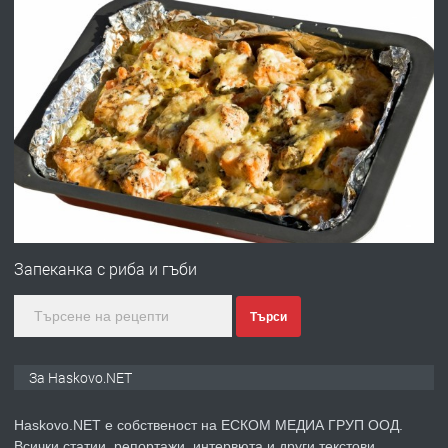
АПАРТАМЕНТ В ЦЕНТЪРА НА ГР.
ХАСКОВО
преди 2 дни
ПРЕДЛАГА
Давам гараж под наем
преди 2 дни
ПРЕДЛАГА
№4120 Магазин/Офис под наем в кв.
Любен Каравелов, Хасково-близо до
Запеканка с риба и гъби
градската градина!
Търси
преди 2 дни
ПРЕДЛАГА
ПРОСТОРЕН ТРИСТАЕН
За Haskovo.NET
АПАРТАМЕНТ В НОВА СГРАДА КВ.
КУБА
Haskovo.NET е собственост на ЕСКОМ МЕДИА ГРУП ООД.
Всички статии, репортажи, интервюта и други текстови,