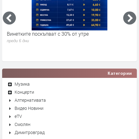
Винетките поскъпват с 30% от утре
3
д
преди 6 дни
п
Категории
Музика
Концерти
Алтернативата
Видео Новини
eTV
Смолян
Димитровград