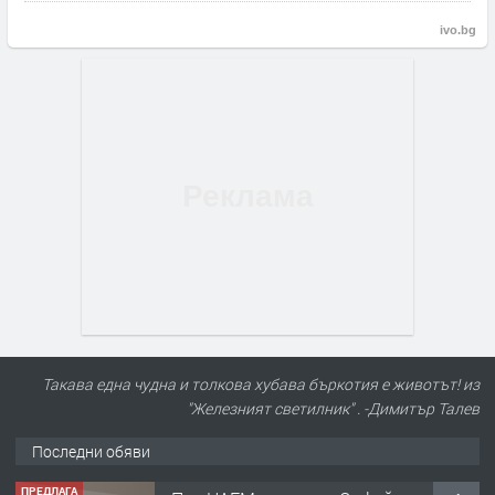
ivo.bg
Такава една чудна и толкова хубава бъркотия е животът! из
"Железният светилник" . -Димитър Талев
Последни обяви
ПРЕДЛАГА