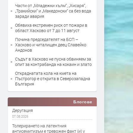
Части от „Младежки хълм“, „Хисаря“,
„Тракийски“ и „Македонски“ са без вода
заради авария
Обявиха екстремен риск от пожари в
област Хасково от 7 до 11 август
Почина председателят на БСП –
Хасково и читалищен деец Славейко
Андонов
Съдът в Хасково не пусна обвиняем за
опит за контрабанда на кокаин и злато
Откраднатата кола на кмета на
Пъстрогор е открита в Северозападна
България
Блогове
Деругация
07.08.2026
Толерирането на латентния
антисемитизъм е тревожен факт (и) у