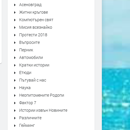
Асеновград
Житни кръгове
Компютърен свят
Мисия всезнайко
Първо издание на „Записки по
Оставиха в ареста трима
Протести 2018
българските въстания“ от 1892
мъже, обвинени в побой 
Въпросите
г. може да се види в архива на
спасител. Роднините им
Кърджали
окупираха съда
Перник
Автомобили
преди 1 седмица
преди 1 седмица
Кратки истории
Етюди
Пътувай с нас
Наука
Неопитомените Родопи
Фактор 7
Истории извън Новините
Различните
Гейминг