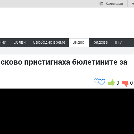
Календар
ини
Обяви
Свободно време
Видео
Градове
eTV
асково пристигнаха бюлетините за
0
0
0