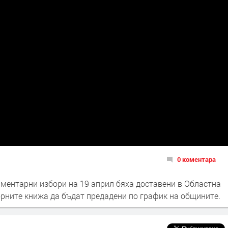
0 коментара
ментарни избори на 19 април бяха доставени в Областна
рните книжа да бъдат предадени по график на общините.