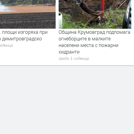
. площи изгоряха при
Община Крумовград подпомага
в димитровградско
огнеборците в малките
населени места с пожарни
седмица
хидранти
преди 1 седмица