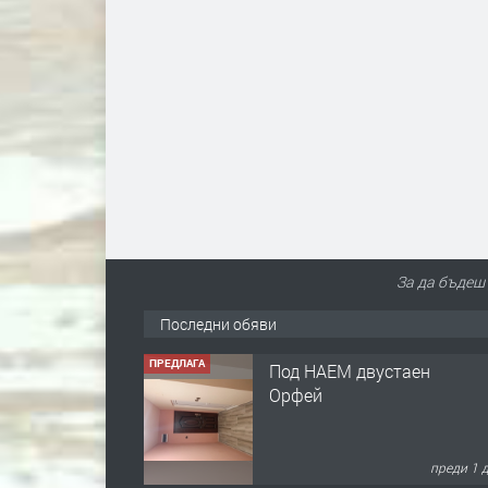
За да бъдеш 
Последни обяви
ПРЕДЛАГА
Под НАЕМ двустаен
Орфей
преди 1 