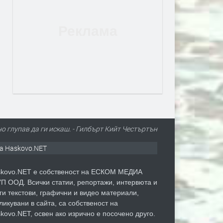
о глупав да ги искаш. - Гилбърт Кийт Честъртън
а Haskovo.NET
kovo.NET е собственост на ЕСКОМ МЕДИА
П ООД. Всички статии, репортажи, интервюта и
ги текстови, графични и видео материали,
ликувани в сайта, са собственост на
kovo.NET, освен ако изрично е посочено друго.