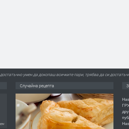
достатъчно умен да докопаш всичките пари, трябва да си достатъчн
Случайна рецепта
З
Has
ГРУ
дру
пуб
Has
ден