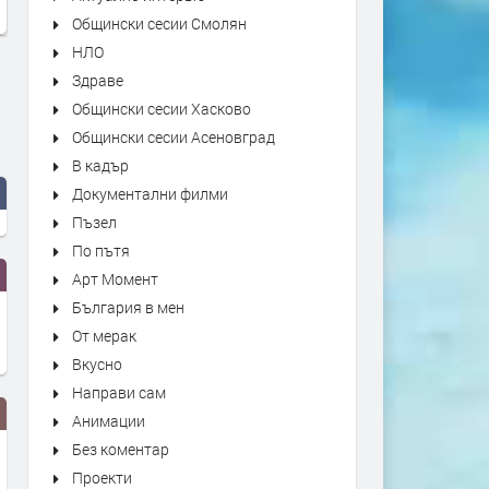
Общински сесии Смолян
НЛО
Здраве
Общински сесии Хасково
Общински сесии Асеновград
В кадър
Документални филми
Пъзел
По пътя
Арт Момент
България в мен
От мерак
Вкусно
Направи сам
Анимации
Без коментар
Проекти