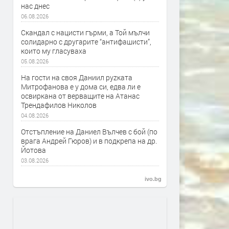
нас днес
06.08.2026
Скандал с нацисти гърми, а Той мълчи
солидарно с другарите “антифашисти”,
които му гласуваха
05.08.2026
На гости на своя Даниил руzката
Митрофанова е у дома си, едва ли е
освиркана от верващите на Атанас
Трендафилов Николов
04.08.2026
Отстъпление на Даниел Вълчев с бой (по
врага Андрей Гюров) и в подкрепа на др.
Йотова
03.08.2026
ivo.bg