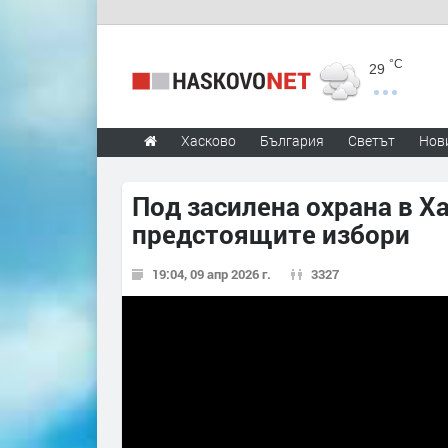
°C
29
Хасково
България
Светът
Нов
Под засилена охрана в Х
предстоящите избори
19:04, 09 апр 2026 г.
3327