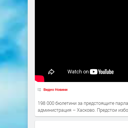
Видео Новини
198 000 бюлетини за предстоящите парла
администрация – Хасково. Предстои избо