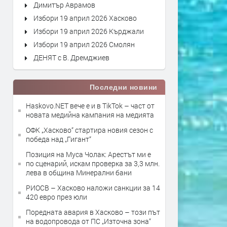
Димитър Аврамов
Избори 19 април 2026 Хасково
Избори 19 април 2026 Кърджали
Избори 19 април 2026 Смолян
ДЕНЯТ с В. Дремджиев
Последни новини
Haskovo.NET вече е и в TikTok – част от
новата медийна кампания на медията
ОФК „Хасково“ стартира новия сезон с
победа над „Гигант“
Позиция на Муса Чолак: Арестът ми е
по сценарий, искам проверка за 3,3 млн.
лева в община Минерални бани
РИОСВ – Хасково наложи санкции за 14
420 евро през юли
Поредната авария в Хасково – този път
на водопровода от ПС „Източна зона“