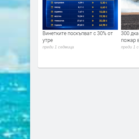
ремериха сили в
Винетките поскъпват с 30% от
300 дка
 академия 2026"
утре
пожар 
преди 1 седмица
преди 1 