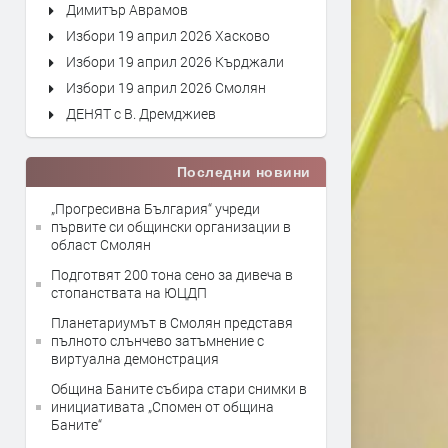
Димитър Аврамов
Избори 19 април 2026 Хасково
Избори 19 април 2026 Кърджали
Избори 19 април 2026 Смолян
ДЕНЯТ с В. Дремджиев
Последни новини
„Прогресивна България“ учреди
първите си общински организации в
област Смолян
Подготвят 200 тона сено за дивеча в
стопанствата на ЮЦДП
Планетариумът в Смолян представя
пълното слънчево затъмнение с
виртуална демонстрация
Община Баните събира стари снимки в
инициативата „Спомен от община
Баните“