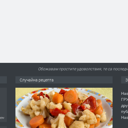
Обожавам простите удоволствия, те са последн
Случайна рецепта
З
Has
ГРУ
ден
дру
пуб
Has