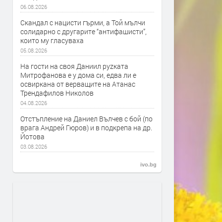
06.08.2026
Скандал с нацисти гърми, а Той мълчи
солидарно с другарите “антифашисти”,
които му гласуваха
05.08.2026
На гости на своя Даниил руzката
Митрофанова е у дома си, едва ли е
освиркана от верващите на Атанас
Трендафилов Николов
04.08.2026
Отстъпление на Даниел Вълчев с бой (по
врага Андрей Гюров) и в подкрепа на др.
Йотова
03.08.2026
ivo.bg