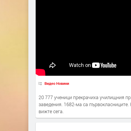
Видео Новини
20 777 ученици прекрачиха училищния пра
заведения. 1682-ма са първокласниците.
вижте сега.