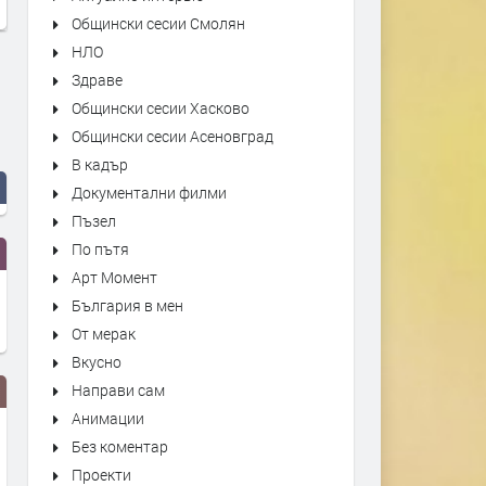
Общински сесии Смолян
НЛО
Здраве
Общински сесии Хасково
Общински сесии Асеновград
В кадър
Документални филми
Пъзел
По пътя
Арт Момент
България в мен
От мерак
Вкусно
Направи сам
Анимации
Без коментар
Проекти