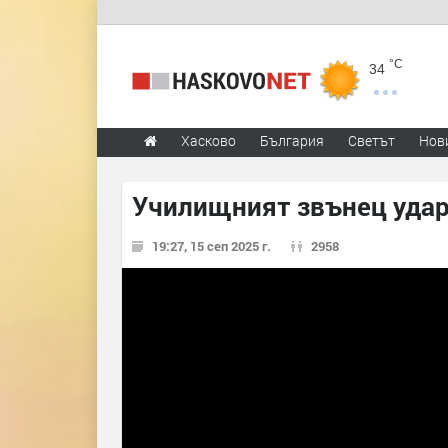
°C
34
Хасково
България
Светът
Нов
Училищният звънец удар
19:27, 15 сеп 2025 г.
2958