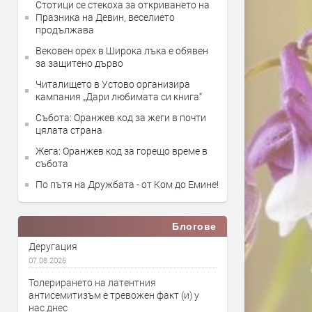
Стотици се стекоха за откриването на
Празника на Девин, веселието
продължава
Вековен орех в Широка лъка е обявен
за защитено дърво
Читалището в Устово организира
кампания „Дари любимата си книга“
Събота: Оранжев код за жеги в почти
цялата страна
Жега: Оранжев код за горещо време в
събота
По пътя на Дружбата - от Ком до Емине!
Блогове
Деругация
07.08.2026
Толерирането на латентния
антисемитизъм е тревожен факт (и) у
нас днес