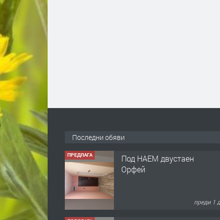
ПРЕДЛАГА
Под НАЕМ двустаен
Последни обяви
Орфей
преди 1 
ПРЕДЛАГА
Нов апартамент на ул.
Липа до Езикова