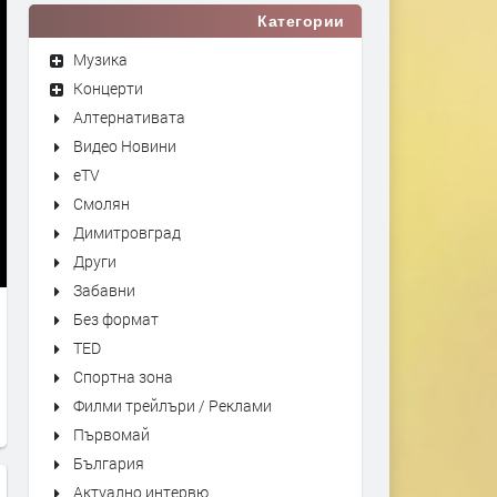
Категории
Музика
Концерти
Алтернативата
Видео Новини
eTV
Смолян
Димитровград
Други
Забавни
Без формат
TED
Спортна зона
Филми трейлъри / Реклами
Първомай
България
Актуално интервю