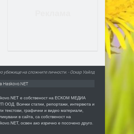
о убежище на сложните личности. - Оскар Уайлд
а Haskovo.NET
kovo.NET е собственост на ЕСКОМ МЕДИА
П ООД. Всички статии, репортажи, интервюта и
ги текстови, графични и видео материали,
ликувани в сайта, са собственост на
kovo.NET, освен ако изрично е посочено друго.