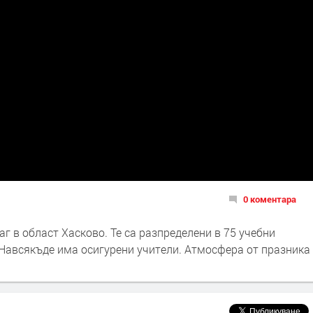
0 коментара
г в област Хасково. Те са разпределени в 75 учебни
 Навсякъде има осигурени учители. Атмосфера от празника