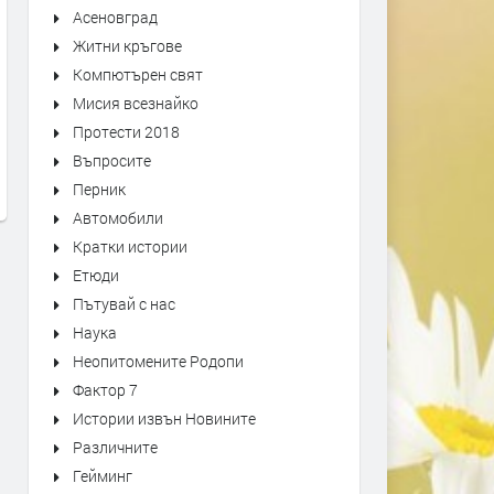
Асеновград
Житни кръгове
Компютърен свят
ние на „Записки по
Оставиха в ареста тримата
Над
Мисия всезнайко
е въстания“ от 1892
мъже, обвинени в побой над
„Де
Протести 2018
се види в архива на
спасител. Роднините им
пре
Въпросите
окупираха съда
Перник
ица
преди 1 седмица
Автомобили
Кратки истории
Етюди
Пътувай с нас
Наука
Неопитомените Родопи
Фактор 7
Истории извън Новините
Различните
Гейминг