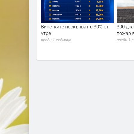
или в
Винетките поскъпват с 30% от
300 дка. площи из
2026"
утре
пожар в димитров
преди 1 седмица
преди 1 седмица