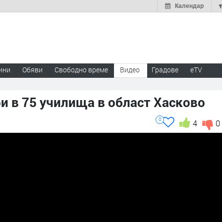
Календар
ини
Обяви
Свободно време
Видео
Градове
eTV
и в 75 училища в област Хасково
0
4
0