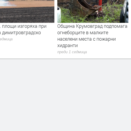
горяха при
Община Крумовград подпомага
Първо изда
градско
огнеборците в малките
българскит
населени места с пожарни
г. може да 
хидранти
Кърджали
преди 1 седмица
преди 1 седм