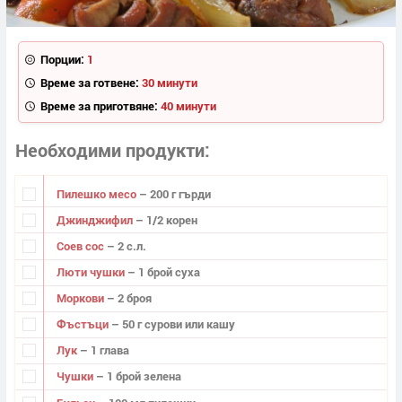
Порции:
1
Време за готвене:
30 минути
Време за приготвяне:
40 минути
Необходими продукти
Пилешко месо
– 200 г гърди
Джинджифил
– 1/2 корен
Соев сос
– 2 с.л.
Люти чушки
– 1 брой суха
Моркови
– 2 броя
Фъстъци
– 50 г сурови или кашу
Лук
– 1 глава
Чушки
– 1 брой зелена