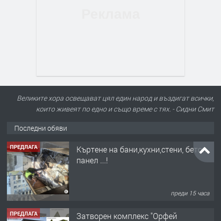
Великите хора освещават цял един народ и въздигат всички,
които живеят по едно и също време с тях. - Сидни Смит
Последни обяви
ПРЕДЛАГА
Къртене на бани,кухни,стени, бетон,
панел ...!
преди 15 часа
ПРЕДЛАГА
Затворен комплекс "Орфей