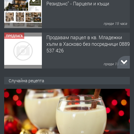
Резидънс" - Парцели и къщи
преди 15 часа
ПРЕДЛАГА
Продавам парцел в кв. Младежки
хълм в Хасково без посредници 0889
537 426
преди 15 часа
ПРЕДЛАГА
Давам обзаведено жилище за жена
Случайна рецепта
без брокери 0889 537 426
преди 15 часа
ПРЕДЛАГА
Под НАЕМ двустаен Орфей