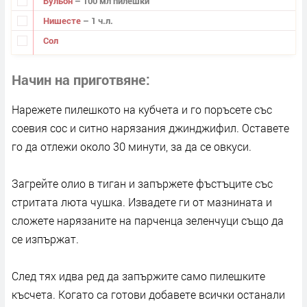
Бульон
– 100 мл пилешки
Нишесте
– 1 ч.л.
Сол
Начин на приготвяне
Нарежете пилешкото на кубчета и го поръсете със
соевия сос и ситно нарязания джинджифил. Оставете
го да отлежи около 30 минути, за да се овкуси.
Загрейте олио в тиган и запържете фъстъците със
стритата люта чушка. Извадете ги от мазнината и
сложете нарязаните на парченца зеленчуци също да
се изпържат.
След тях идва ред да запържите само пилешките
късчета. Когато са готови добавете всички останали