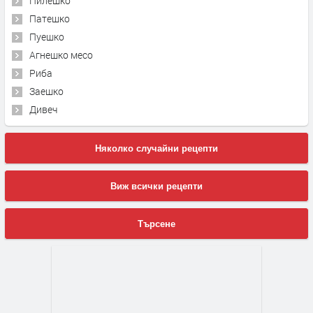
Пилешко
Патешко
Пуешко
Агнешко месо
Риба
Заешко
Дивеч
Няколко случайни рецепти
Виж всички рецепти
Търсене