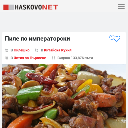
Пиле по императорски
1
В
Пилешко
В
Китайска Кухня
В
Ястия за Пържене
Видяна 133,876 пъти