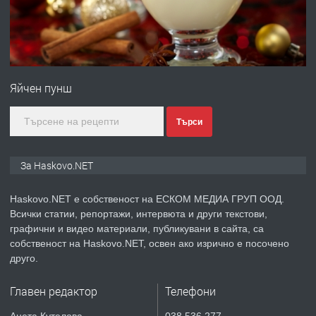
преди 3 дни
ПРЕДЛАГА
Нов апартамент на ул. Липа до
Езикова гимназия
Яйчен пунш
преди 3 дни
Търси
ПРЕДЛАГА
🔑 ОБЗАВЕДЕНА ГАРСОНИЕРА ПОД
За Haskovo.NET
НАЕМ В КВ. „ОРФЕЙ“ – ДО
КОМПЛЕКС „ВЕСПРЕМ“, ГР. ХАСКОВО
Haskovo.NET е собственост на ЕСКОМ МЕДИА ГРУП ООД.
Всички статии, репортажи, интервюта и други текстови,
преди 4 дни
графични и видео материали, публикувани в сайта, са
собственост на Haskovo.NET, освен ако изрично е посочено
ПРЕДЛАГА
НАПЪЛНО ОБЗАВЕДЕН И
друго.
ОБОРУДВАН ТРИСТАЕН
АПАРТАМЕНТ В ЦЕНТЪРА НА ГР.
Главен редактор
Телефони
ХАСКОВО
преди 5 дни