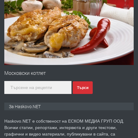
преди 3 дни
ПРЕДЛАГА
Давам гараж под наем
преди 3 дни
ПРЕДЛАГА
№4120 Магазин/Офис под наем в кв.
Любен Каравелов, Хасково-близо до
Московски котлет
градската градина!
Търси
преди 4 дни
ПРЕДЛАГА
ПРОСТОРЕН ТРИСТАЕН
За Haskovo.NET
АПАРТАМЕНТ В НОВА СГРАДА КВ.
КУБА
Haskovo.NET е собственост на ЕСКОМ МЕДИА ГРУП ООД.
Всички статии, репортажи, интервюта и други текстови,
преди 4 дни
графични и видео материали, публикувани в сайта, са