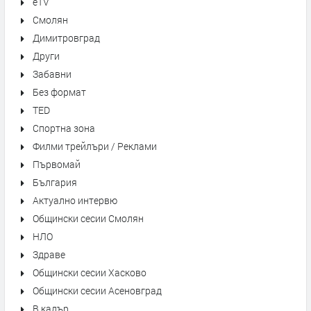
eTV
Смолян
Димитровград
Други
Забавни
Без формат
TED
Спортна зона
Филми трейлъри / Реклами
Първомай
България
Актуално интервю
Общински сесии Смолян
НЛО
Здраве
Общински сесии Хасково
Общински сесии Асеновград
В кадър