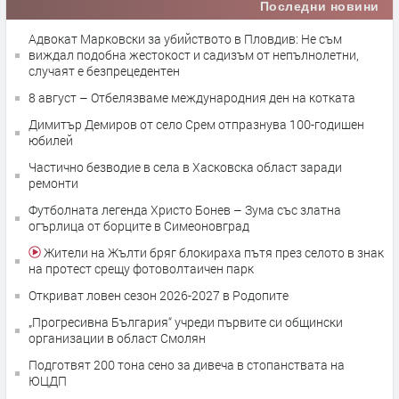
Последни новини
Адвокат Марковски за убийството в Пловдив: Не съм
виждал подобна жестокост и садизъм от непълнолетни,
случаят е безпрецедентен
8 август – Отбелязваме международния ден на котката
Димитър Демиров от село Срем отпразнува 100-годишен
юбилей
Частично безводие в села в Хасковска област заради
ремонти
Футболната легенда Христо Бонев – Зума със златна
огърлица от борците в Симеоновград
Жители на Жълти бряг блокираха пътя през селото в знак
на протест срещу фотоволтаичен парк
Откриват ловен сезон 2026-2027 в Родопите
„Прогресивна България“ учреди първите си общински
организации в област Смолян
Подготвят 200 тона сено за дивеча в стопанствата на
ЮЦДП