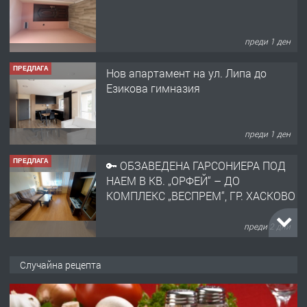
преди 1 ден
ПРЕДЛАГА
Нов апартамент на ул. Липа до
Езикова гимназия
преди 1 ден
ПРЕДЛАГА
🔑 ОБЗАВЕДЕНА ГАРСОНИЕРА ПОД
НАЕМ В КВ. „ОРФЕЙ“ – ДО
КОМПЛЕКС „ВЕСПРЕМ“, ГР. ХАСКОВО
преди 2 дни
ПРЕДЛАГА
НАПЪЛНО ОБЗАВЕДЕН И
Случайна рецепта
ОБОРУДВАН ТРИСТАЕН
АПАРТАМЕНТ В ЦЕНТЪРА НА ГР.
ХАСКОВО