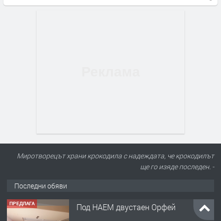
Миротворецът храни крокодила с надеждата, че крокодилът
ще го изяде последен. -
Последни обяви
ПРЕДЛАГА
Под НАЕМ двустаен Орфей