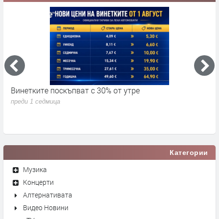
Винетките поскъпват с 30% от утре
3
д
преди 1 седмица
п
Категории
Музика
Концерти
Алтернативата
Видео Новини