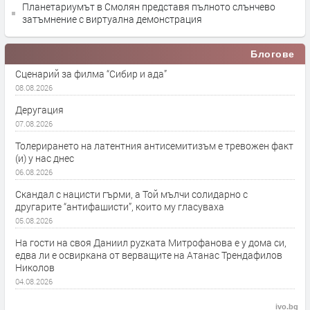
Планетариумът в Смолян представя пълното слънчево
затъмнение с виртуална демонстрация
Блогове
Сценарий за филма “Сибир и ада”
08.08.2026
Деругация
07.08.2026
Толерирането на латентния антисемитизъм е тревожен факт
(и) у нас днес
06.08.2026
Скандал с нацисти гърми, а Той мълчи солидарно с
другарите “антифашисти”, които му гласуваха
05.08.2026
На гости на своя Даниил руzката Митрофанова е у дома си,
едва ли е освиркана от верващите на Атанас Трендафилов
Николов
04.08.2026
ivo.bg