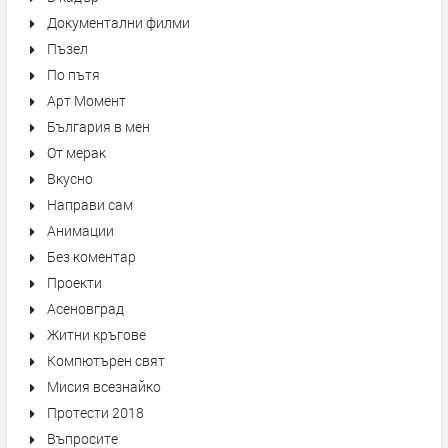
Документални филми
Пъзел
По пътя
Арт Момент
България в мен
От мерак
Вкусно
Направи сам
Анимации
Без коментар
Проекти
Асеновград
Житни кръгове
Компютърен свят
Мисия всезнайко
Протести 2018
Въпросите