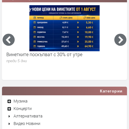
Винетките поскъпват с 30% от утре
3
д
преди 5 дни
п
Категории
Музика
Концерти
Алтернативата
Видео Новини