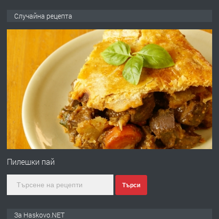
ПРЕДЛАГА
№4120 Магазин/Офис под наем в кв.
Случайна рецепта
Любен Каравелов, Хасково-близо до
градската градина!
преди 2 дни
ПРЕДЛАГА
ПРОСТОРЕН ТРИСТАЕН
АПАРТАМЕНТ В НОВА СГРАДА КВ.
КУБА
преди 3 дни
ПРЕДЛАГА
Продавам парцел в гр. Хасково кв.
Хисаря до ток, вода,канализация,
Пилешки пай
асфалт 0889 537 426
Търси
преди 3 дни
ПРЕДЛАГА
СГЛОБЯВАНЕ НА МЕБЕЛИ.
За Haskovo.NET