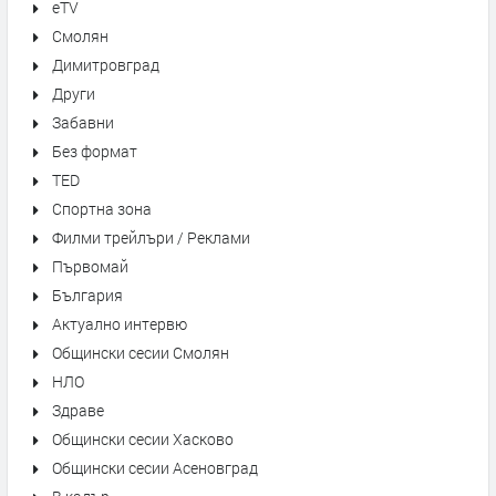
eTV
Смолян
Димитровград
Други
Забавни
Без формат
TED
Спортна зона
Филми трейлъри / Реклами
Първомай
България
Актуално интервю
Общински сесии Смолян
НЛО
Здраве
Общински сесии Хасково
Общински сесии Асеновград