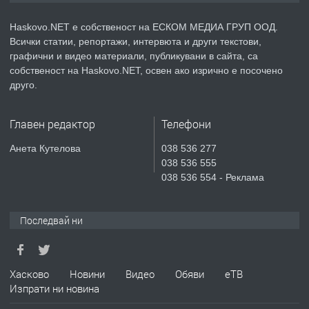
Haskovo.NET е собственост на ЕСКОМ МЕДИА ГРУП ООД.
Всички статии, репортажи, интервюта и други текстови,
преди 3 дни
графични и видео материали, публикувани в сайта, са
собственост на Haskovo.NET, освен ако изрично е посочено
ПРЕДЛАГА
№4119 Едностаен обзаведен
друго.
апартамент под наем в кв.
Училищни, гр. Хасково.
Главен редактор
Телефони
преди 3 дни
Анета Кутелова
038 536 277
038 536 555
ПРЕДЛАГА
Къртене на бетон! Събаряне на
038 536 554 - Реклама
сгради!
Последвай ни
преди 3 дни
ПРЕДЛАГА
Апартамент за продажба
Хасково
Новини
Видео
Обяви
еТВ
Изпрати ни новина