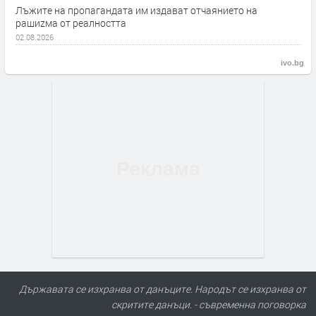
Лъжите на пропагандата им издават отчаянието на
рашиzма от реалността
02.08.2026
ivo.bg
Държавата се изхранва от данъците. Народът се изхранва от
скритите данъци. - съвременна поговорка