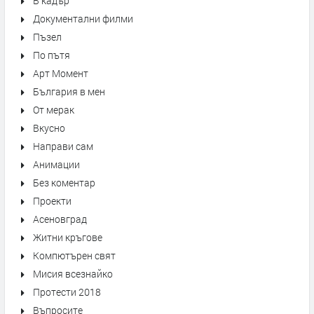
В кадър
Документални филми
Пъзел
По пътя
Арт Момент
България в мен
От мерак
Вкусно
Направи сам
Анимации
Без коментар
Проекти
Асеновград
Житни кръгове
Компютърен свят
Мисия всезнайко
Протести 2018
Въпросите