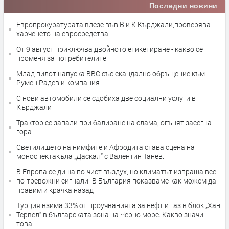
Последни новини
Европрокуратурата влезе във В и К Кърджали,проверява
харченето на евросредства
От 9 август приключва двойното етикетиране - какво се
променя за потребителите
Млад пилот напуска ВВС със скандално обръщение към
Румен Радев и компания
С нови автомобили се сдобиха две социални услуги в
Кърджали
Трактор се запали при балиране на слама, огънят засегна
гора
Светилището на нимфите и Афродита става сцена на
моноспектакъла „Даскал“ с Валентин Танев.
В Европа се диша по-чист въздух, но климатът изпраща все
по-тревожни сигнали- В България показваме как можем да
правим и крачка назад
Турция взима 33% от проучванията за нефт и газ в блок „Хан
Тервел“ в българската зона на Черно море. Какво значи
това