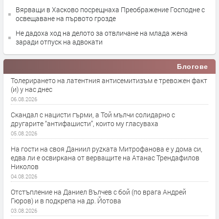
Вярващи в Хасково посрещнаха Преображение Господне с
освещаване на първото грозде
Не дадоха ход на делото за отвличане на млада жена
заради отпуск на адвокати
Блогове
Толерирането на латентния антисемитизъм е тревожен факт
(и) у нас днес
06.08.2026
Скандал с нацисти гърми, а Той мълчи солидарно с
другарите “антифашисти”, които му гласуваха
05.08.2026
На гости на своя Даниил руzката Митрофанова е у дома си,
едва ли е освиркана от верващите на Атанас Трендафилов
Николов
04.08.2026
Отстъпление на Даниел Вълчев с бой (по врага Андрей
Гюров) и в подкрепа на др. Йотова
03.08.2026