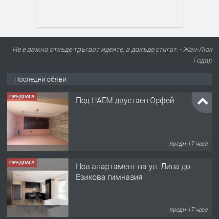
Не е важно откъде тръгват идеите, а докъде стигат. - Жан-Люк
Годар
Последни обяви
ПРЕДЛАГА
Под НАЕМ двустаен Орфей
преди 17 часа
ПРЕДЛАГА
Нов апартамент на ул. Липа до
Езикова гимназия
преди 17 часа