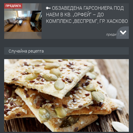
ПРЕДЛАГА
🔑 ОБЗАВЕДЕНА ГАРСОНИЕРА ПОД
НАЕМ В КВ. „ОРФЕЙ“ – ДО
КОМПЛЕКС „ВЕСПРЕМ“, ГР. ХАСКОВО
преди 1 ден
ПРЕДЛАГА
НАПЪЛНО ОБЗАВЕДЕН И
Случайна рецепта
ОБОРУДВАН ТРИСТАЕН
АПАРТАМЕНТ В ЦЕНТЪРА НА ГР.
ХАСКОВО
преди 2 дни
ПРЕДЛАГА
Давам гараж под наем
преди 2 дни
ПРЕДЛАГА
№4120 Магазин/Офис под наем в кв.