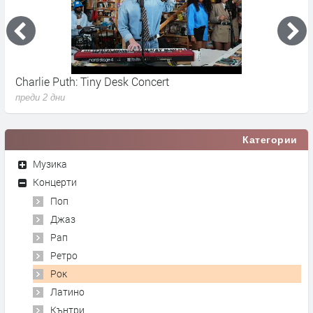
Charlie Puth: Tiny Desk Concert
D
преди 2 дни
п
Категории
Музика
Концерти
Поп
Джаз
Рап
Ретро
Рок
Латино
Кънтри