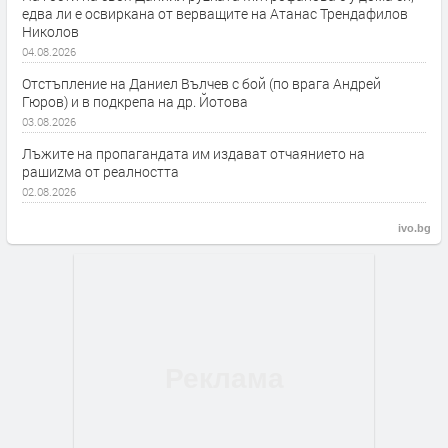
едва ли е освиркана от верващите на Атанас Трендафилов
Николов
04.08.2026
Отстъпление на Даниел Вълчев с бой (по врага Андрей
Гюров) и в подкрепа на др. Йотова
03.08.2026
Лъжите на пропагандата им издават отчаянието на
рашиzма от реалността
02.08.2026
ivo.bg