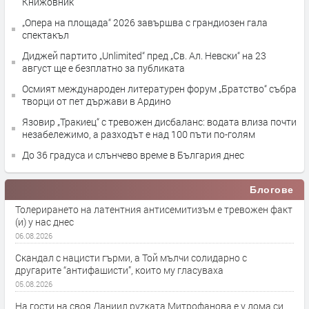
Книжовник
„Опера на площада“ 2026 завършва с грандиозен гала
спектакъл
Диджей партито „Unlimited“ пред „Св. Ал. Невски“ на 23
август ще е безплатно за публиката
Осмият международен литературен форум „Братство“ събра
творци от пет държави в Ардино
Язовир „Тракиец“ с тревожен дисбаланс: водата влиза почти
незабележимо, а разходът е над 100 пъти по-голям
До 36 градуса и слънчево време в България днес
Блогове
Толерирането на латентния антисемитизъм е тревожен факт
(и) у нас днес
06.08.2026
Скандал с нацисти гърми, а Той мълчи солидарно с
другарите “антифашисти”, които му гласуваха
05.08.2026
На гости на своя Даниил руzката Митрофанова е у дома си,