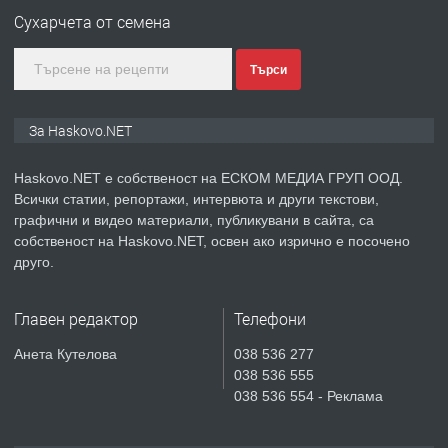
Любен Каравелов, Хасково-близо до
Сухарчета от семена
градската градина!
Търси
преди 2 дни
ПРЕДЛАГА
ПРОСТОРЕН ТРИСТАЕН
За Haskovo.NET
АПАРТАМЕНТ В НОВА СГРАДА КВ.
КУБА
Haskovo.NET е собственост на ЕСКОМ МЕДИА ГРУП ООД.
Всички статии, репортажи, интервюта и други текстови,
преди 3 дни
графични и видео материали, публикувани в сайта, са
собственост на Haskovo.NET, освен ако изрично е посочено
ПРЕДЛАГА
Продавам парцел в гр. Хасково кв.
друго.
Хисаря до ток, вода,канализация,
асфалт 0889 537 426
Главен редактор
Телефони
преди 3 дни
Анета Кутелова
038 536 277
038 536 555
ПРЕДЛАГА
СГЛОБЯВАНЕ НА МЕБЕЛИ.
038 536 554 - Реклама