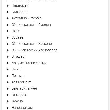
Първомай
България
Актуално интервю
Общински сесии Смолян
НЛО
Здраве
Общински сесии Хасково
Общински сесии Асеновград
В кадър
Документални филми
Пъзел
По пътя
Арт Момент
България в мен
От мерак
Вкусно
Направи сам