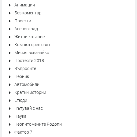
Анимации
Без коментар
Проекти
Асеновград
Житни кръгове
Компютърен свят
Мисия всезнайко
Протести 2018
Въпросите
Перник
Автомобили
Кратки истории
Етюди
Пътувай с нас
Наука
Неопитомените Родопи
Фактор 7