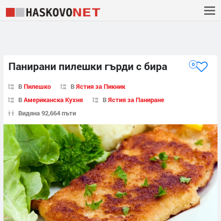
Панирани пилешки гърди с бира
0
В
Пилешко
В
Ястия за Пикник
В
Американска Кухня
В
Ястия за Паниране
Видяна 92,664 пъти