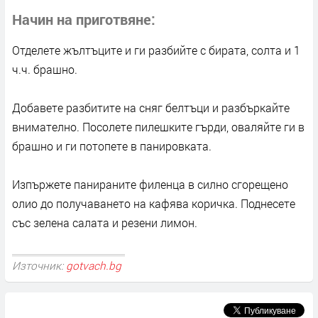
Начин на приготвяне
Отделете жълтъците и ги разбийте с бирата, солта и 1
ч.ч. брашно.
Добавете разбитите на сняг белтъци и разбъркайте
внимателно. Посолете пилешките гърди, оваляйте ги в
брашно и ги потопете в панировката.
Изпържете панираните филенца в силно сгорещено
олио до получаването на кафява коричка. Поднесете
със зелена салата и резени лимон.
Източник:
gotvach.bg