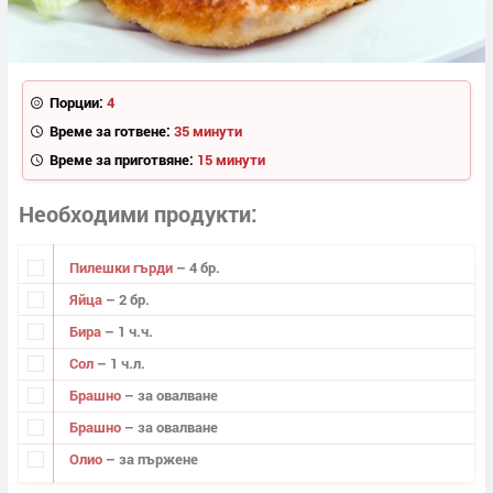
Порции:
4
Време за готвене:
35 минути
Време за приготвяне:
15 минути
Необходими продукти
Пилешки гърди
– 4 бр.
Яйца
– 2 бр.
Бира
– 1 ч.ч.
Сол
– 1 ч.л.
Брашно
– за овалване
Брашно
– за овалване
Олио
– за пържене