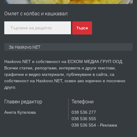
Хисаря до ток, вода,канализация,
Омлет с колбас и кашкавал
асфалт 0889 537 426
преди 3 дни
Търси
ПРЕДЛАГА
СГЛОБЯВАНЕ НА МЕБЕЛИ.
За Haskovo.NET
Haskovo.NET е собственост на ЕСКОМ МЕДИА ГРУП ООД.
Всички статии, репортажи, интервюта и други текстови,
преди 3 дни
графични и видео материали, публикувани в сайта, са
собственост на Haskovo.NET, освен ако изрично е посочено
ПРЕДЛАГА
№4119 Едностаен обзаведен
друго.
апартамент под наем в кв.
Училищни, гр. Хасково.
Главен редактор
Телефони
преди 3 дни
Анета Кутелова
038 536 277
038 536 555
ПРЕДЛАГА
Къртене на бетон! Събаряне на
038 536 554 - Реклама
сгради!