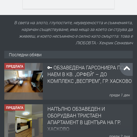
В света на злото, глупостите, неувереността и съмненията,
наричан съществуване, има нещо за което си струва да
живееш, и което несъмнено е силно като смъртта: това е
ЛЮБОВТА.- Хенрик Сенкевич
Последни обяви
ПРЕДЛАГА
🔑 ОБЗАВЕДЕНА ГАРСОНИЕРА ПОД
НАЕМ В КВ. „ОРФЕЙ“ – ДО
КОМПЛЕКС „ВЕСПРЕМ“, ГР. ХАСКОВО
преди 1 ден
ПРЕДЛАГА
НАПЪЛНО ОБЗАВЕДЕН И
ОБОРУДВАН ТРИСТАЕН
АПАРТАМЕНТ В ЦЕНТЪРА НА ГР.
ХАСКОВО
преди 2 дни