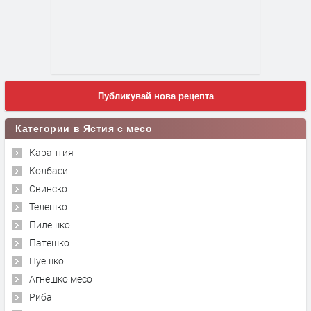
Публикувай нова рецепта
Категории в Ястия с месо
Карантия
Колбаси
Свинско
Телешко
Пилешко
Патешко
Пуешко
Агнешко месо
Риба