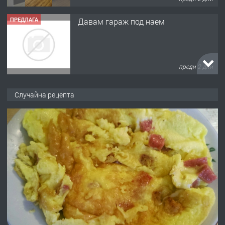
ПРЕДЛАГА
Давам гараж под наем
преди 2 дни
ПРЕДЛАГА
№4120 Магазин/Офис под наем в кв.
Случайна рецепта
Любен Каравелов, Хасково-близо до
градската градина!
преди 2 дни
ПРЕДЛАГА
ПРОСТОРЕН ТРИСТАЕН
АПАРТАМЕНТ В НОВА СГРАДА КВ.
КУБА
преди 3 дни
ПРЕДЛАГА
Продавам парцел в гр. Хасково кв.