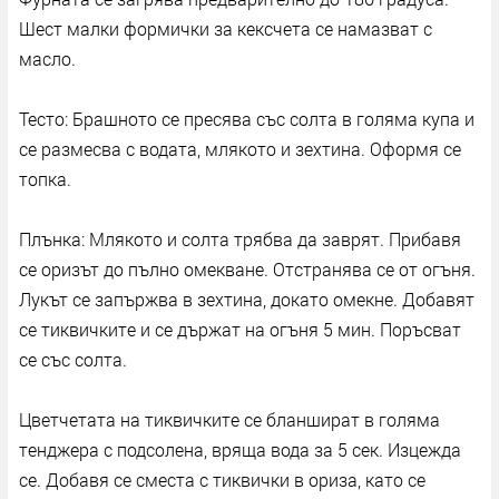
Шест малки формички за кексчета се намазват с
масло.
Тесто: Брашното се пресява със солта в голяма купа и
се размесва с водата, млякото и зехтина. Оформя се
топка.
Плънка: Млякото и солта трябва да заврят. Прибавя
се оризът до пълно омекване. Отстранява се от огъня.
Лукът се запържва в зехтина, докато омекне. Добавят
се тиквичките и се държат на огъня 5 мин. Поръсват
се със солта.
Цветчетата на тиквичките се бланшират в голяма
тенджера с подсолена, вряща вода за 5 сек. Изцежда
се. Добавя се сместа с тиквички в ориза, като се