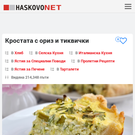
Кростата с ориз и тиквички
0
В
Хляб
В
Селска Кухня
В
Италианска Кухня
В
Ястия за Специални Поводи
В
Пролетни Рецепти
В
Ястия за Печене
В
Тарталети
Видяна 214,348 пъти