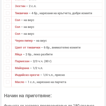
Зехтин
– 2 с.л.
Тиквички
– 4 бр., нарязани на кръгчета, добре измити
Сол
– на вкус
Сол
– на вкус
Сол
– на вкус
Черен пипер
– на вкус
Цвят от тиквички
– 6 бр., внимателно измити
Яйца
– 2 бр., леко разбити
Пармезан
– 2/3 ч.ч. (80 г)
Майорана
– 1/2 ч.л.
Индийско орехче
– 1/4 ч.л., прясно
Масло
– 1 с.л., нарязано на парчета
Начин на приготвяне
Фурната се загрява предварително до 180 градуса.