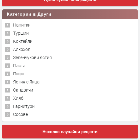
Категории в Други
Напитки
Туршии
Коктейли
Алкохол
Зеленчукови ястия
Паста
Пици
Ястия с Яйца
Сандвичи
Хляб
Гарнитури
Сосове
Няколко случайни рецепти