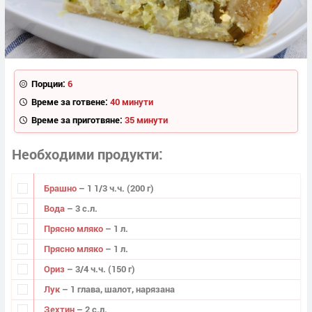
Порции:
6
Време за готвене:
40 минути
Време за приготвяне:
35 минути
Необходими продукти
Брашно
– 1 1/3 ч.ч. (200 г)
Вода
– 3 с.л.
Прясно мляко
– 1 л.
Прясно мляко
– 1 л.
Ориз
– 3/4 ч.ч. (150 г)
Лук
– 1 глава, шалот, нарязана
Зехтин
– 2 с.л.