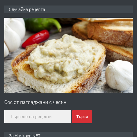
ПРЕДЛАГА
НАПЪЛНО ОБЗАВЕДЕН И
Случайна рецепта
ОБОРУДВАН ТРИСТАЕН
АПАРТАМЕНТ В ЦЕНТЪРА НА ГР.
ХАСКОВО
преди 5 дни
ПРЕДЛАГА
Давам гараж под наем
преди 5 дни
ПРЕДЛАГА
№4120 Магазин/Офис под наем в кв.
Любен Каравелов, Хасково-близо до
Сос от патладжани с чесън
градската градина!
преди 5 дни
Търси
ПРЕДЛАГА
ПРОСТОРЕН ТРИСТАЕН
За Haskovo.NET
АПАРТАМЕНТ В НОВА СГРАДА КВ.