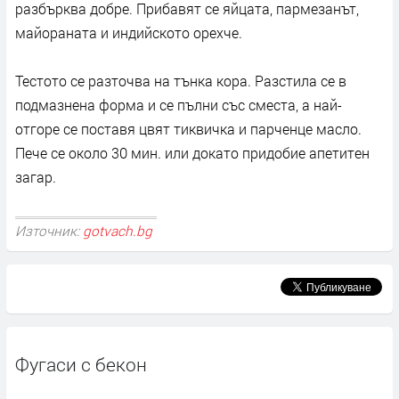
разбърква добре. Прибавят се яйцата, пармезанът,
майораната и индийското орехче.
Тестото се разточва на тънка кора. Разстила се в
подмазнена форма и се пълни със сместа, а най-
отгоре се поставя цвят тиквичка и парченце масло.
Пече се около 30 мин. или докато придобие апетитен
загар.
Източник:
gotvach.bg
Фугаси с бекон