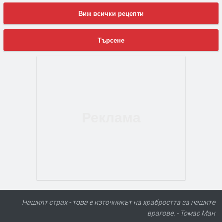
Виж всички рецепти
Търсене
Нашият страх - това е източникът на храбростта за нашите
врагове. - Томас Ман