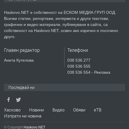
КУБА
Haskovo.NET е собственост на ЕСКОМ МЕДИА ГРУП ООД.
Всички статии, репортажи, интервюта и други текстови,
преди 6 дни
графични и видео материали, публикувани в сайта, са
собственост на Haskovo.NET, освен ако изрично е посочено
ПРЕДЛАГА
Продавам парцел в гр. Хасково кв.
друго.
Хисаря до ток, вода,канализация,
асфалт 0889 537 426
Главен редактор
Телефони
преди 6 дни
Анета Кутелова
038 536 277
038 536 555
ПРЕДЛАГА
СГЛОБЯВАНЕ НА МЕБЕЛИ.
038 536 554 - Реклама
Последвай ни
преди 6 дни
ПРЕДЛАГА
Хасково
Новини
Видео
Обяви
еТВ
№4119 Едностаен обзаведен
Изпрати ни новина
апартамент под наем в кв.
Училищни, гр. Хасково.
© Copyright
Haskovo.NET