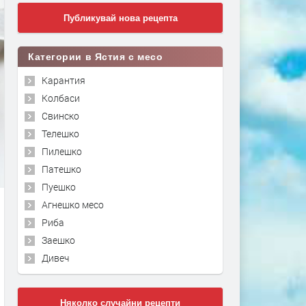
Публикувай нова рецепта
Категории в Ястия с месо
Карантия
Колбаси
Свинско
Телешко
Пилешко
Патешко
Пуешко
Агнешко месо
Риба
Заешко
Дивеч
Няколко случайни рецепти