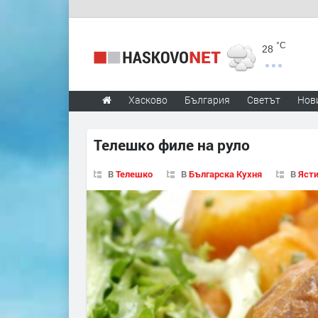
°C
28
Хасково
България
Светът
Нов
Телешко филе на руло
В
Телешко
В
Българска Кухня
В
Ясти