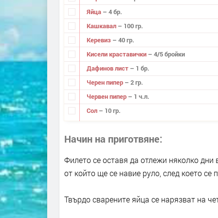
Яйца
– 4 бр.
Кашкавал
– 100 гр.
Керевиз
– 40 гр.
Кисели краставички
– 4/5 бройки
Дафинов лист
– 1 бр.
Черен пипер
– 2 гр.
Червен пипер
– 1 ч.л.
Сол
– 10 гр.
Начин на приготвяне
Филето се оставя да отлежи няколко дни в
от който ще се навие руло, след което се 
Твърдо сварените яйца се нарязват на че