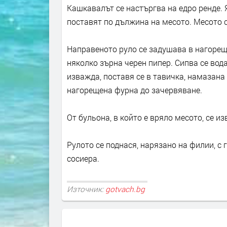
Кашкавалът се настъргва на едро ренде. 
поставят по дължина на месото. Месото се
Направеното руло се задушава в нагорещ
няколко зърна черен пипер. Сипва се вода
изважда, поставя се в тавичка, намазана 
нагорещена фурна до зачервяване.
От бульона, в който е вряло месото, се и
Рулото се поднася, нарязано на филии, с 
сосиера.
Източник:
gotvach.bg