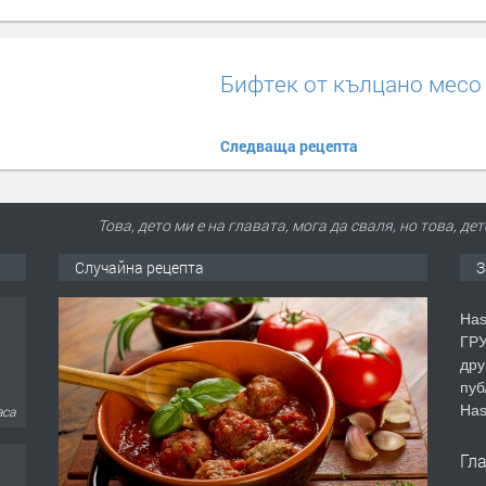
Бифтек от кълцано месо
Следваща рецепта
Това, дето ми е на главата, мога да сваля, но това, де
Случайна рецепта
З
Has
ГРУ
дру
пуб
Has
аса
Гл