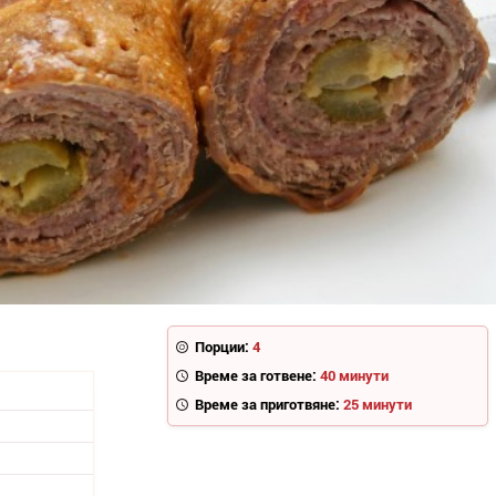
Порции:
4
Време за готвене:
40 минути
Време за приготвяне:
25 минути