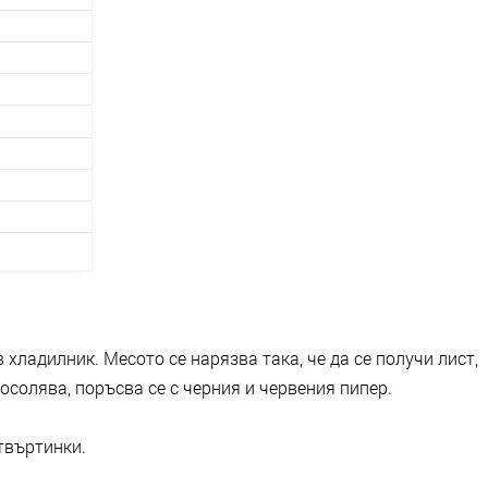
 хладилник. Месото се нарязва така, че да се получи лист,
посолява, поръсва се с черния и червения пипер.
твъртинки.