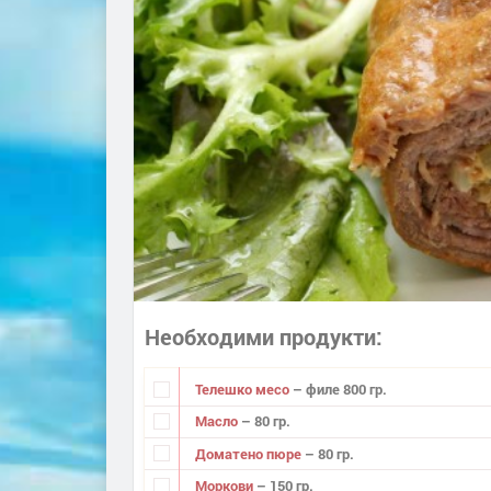
Необходими продукти
Телешко месо
– филе 800 гр.
Масло
– 80 гр.
Доматено пюре
– 80 гр.
Моркови
– 150 гр.