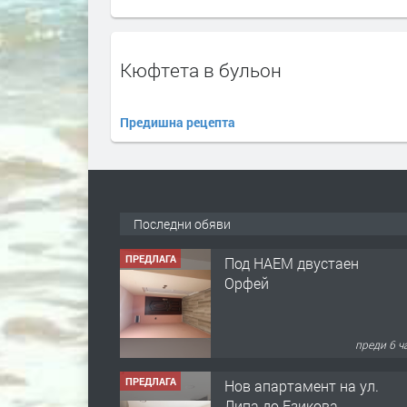
Кюфтета в бульон
Предишна рецепта
Последни обяви
ПРЕДЛАГА
Под НАЕМ двустаен
Орфей
преди 6 ч
ПРЕДЛАГА
Нов апартамент на ул.
Липа до Езикова