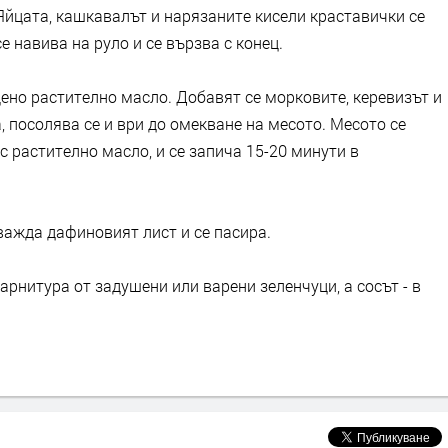
Яйцата, кашкавалът и нарязаните кисели краставички се
 навива на руло и се вързва с конец.
ено растително масло. Добавят се морковите, керевизът и
, посолява се и ври до омекване на месото. Месото се
с растително масло, и се запича 15-20 минути в
зважда дафиновият лист и се пасира.
гарнитура от задушени или варени зеленчуци, а сосът - в