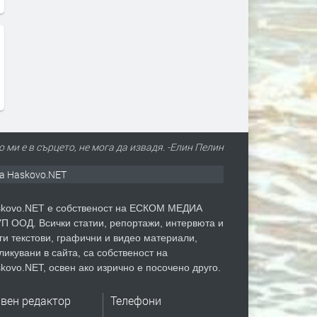
то ми е в сърцето, не мога да извадя. -Елин Пелин
а Haskovo.NET
kovo.NET е собственост на ЕСКОМ МЕДИА
П ООД. Всички статии, репортажи, интервюта и
ги текстови, графични и видео материали,
ликувани в сайта, са собственост на
kovo.NET, освен ако изрично е посочено друго.
авен редактор
Телефони