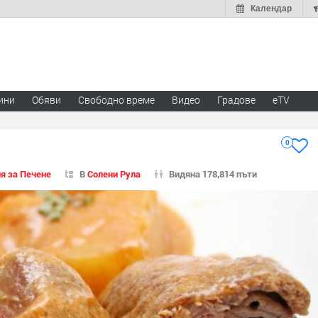
Календар
ини
Обяви
Свободно време
Видео
Градове
eTV
0
я за Печене
В
Солени Рула
Видяна 178,814 пъти