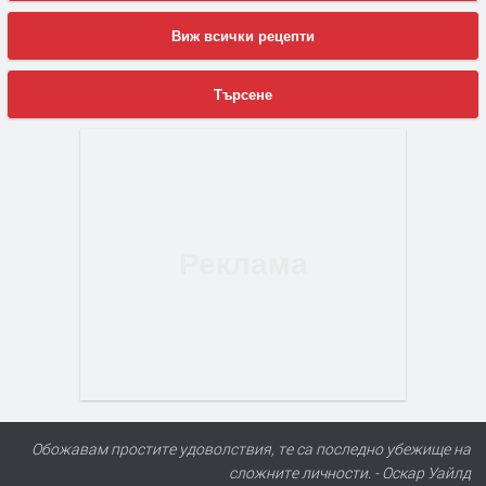
Виж всички рецепти
Търсене
Обожавам простите удоволствия, те са последно убежище на
сложните личности. - Оскар Уайлд