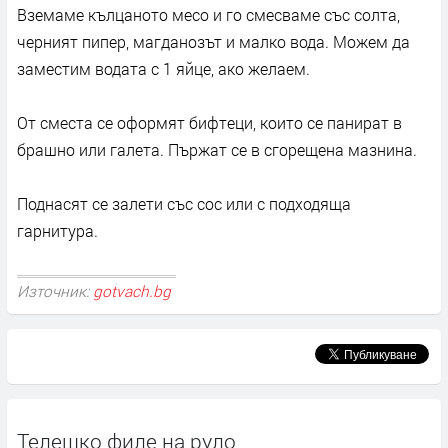
Вземаме кълцаното месо и го смесваме със солта,
черният пипер, магданозът и малко вода. Можем да
заместим водата с 1 яйце, ако желаем.
От сместа се оформят бифтеци, които се панират в
брашно или галета. Пържат се в сгорещена мазнина.
Поднасят се залети със сос или с подходяща
гарнитура.
Източник:
gotvach.bg
Телешко филе на руло