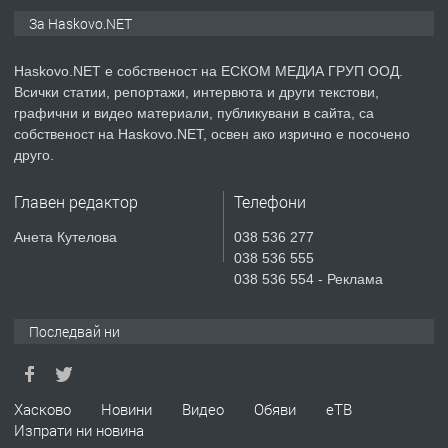
АПАРТАМЕНТ В НОВА СГРАДА КВ.
За Haskovo.NET
КУБА
Haskovo.NET е собственост на ЕСКОМ МЕДИА ГРУП ООД.
преди 6 дни
Всички статии, репортажи, интервюта и други текстови,
графични и видео материали, публикувани в сайта, са
ПРЕДЛАГА
Продавам парцел в гр. Хасково кв.
собственост на Haskovo.NET, освен ако изрично е посочено
Хисаря до ток, вода,канализация,
друго.
асфалт 0889 537 426
Главен редактор
Телефони
преди 6 дни
Анета Кутелова
038 536 277
ПРЕДЛАГА
СГЛОБЯВАНЕ НА МЕБЕЛИ.
038 536 555
038 536 554 - Реклама
Последвай ни
преди 6 дни
ПРЕДЛАГА
№4119 Едностаен обзаведен
Хасково
Новини
Видео
Обяви
еТВ
апартамент под наем в кв.
Изпрати ни новина
Училищни, гр. Хасково.