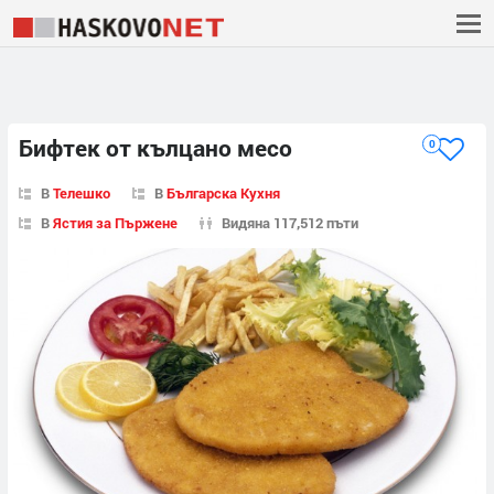
Бифтек от кълцано месо
0
В
Телешко
В
Българска Кухня
В
Ястия за Пържене
Видяна 117,512 пъти