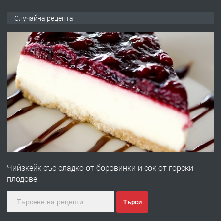
ПРЕДЛАГА
НАПЪЛНО ОБЗАВЕДЕН И
Случайна рецепта
ОБОРУДВАН ТРИСТАЕН
АПАРТАМЕНТ В ЦЕНТЪРА НА ГР.
ХАСКОВО
преди 5 дни
ПРЕДЛАГА
Давам гараж под наем
преди 5 дни
ПРЕДЛАГА
№4120 Магазин/Офис под наем в кв.
Любен Каравелов, Хасково-близо до
Чийзкейк със сладко от боровинки и сок от горски
градската градина!
плодове
преди 5 дни
Търси
ПРЕДЛАГА
ПРОСТОРЕН ТРИСТАЕН