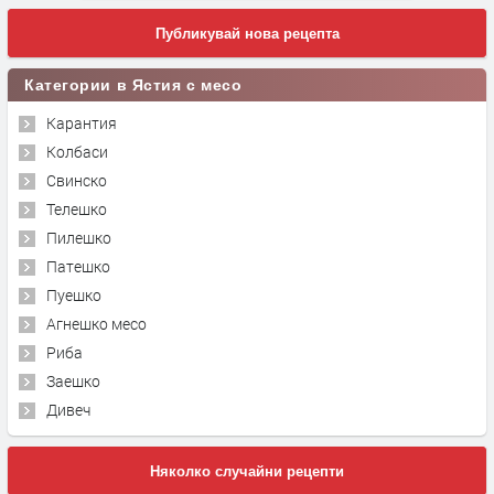
Публикувай нова рецепта
Категории в Ястия с месо
Карантия
Колбаси
Свинско
Телешко
Пилешко
Патешко
Пуешко
Агнешко месо
Риба
Заешко
Дивеч
Няколко случайни рецепти