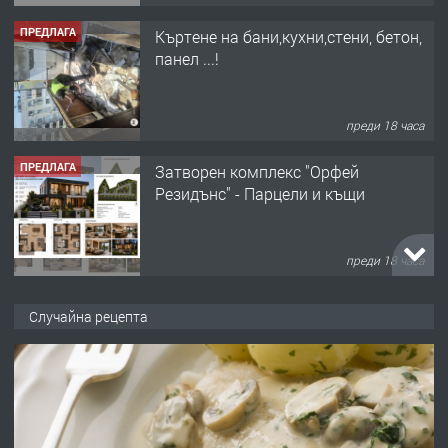
ПРЕДЛАГА
Къртене на бани,кухни,стени, бетон,
панел ...!
преди 18 часа
ПРЕДЛАГА
Затворен комплекс "Орфей
Резидънс" - Парцели и къщи
преди 18 часа
ПРЕДЛАГА
Продавам парцел в кв. Младежки
Случайна рецепта
хълм в Хасково без посредници 0889
537 426
преди 18 часа
ПРЕДЛАГА
Давам обзаведено жилище за жена