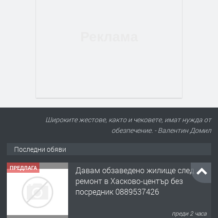
Широките жестове, както и чековете, имат нужда от
обезпечение. - Валентин Домил
Последни обяви
ПРЕДЛАГА
Давам обзаведено жилище след
ремонт в Хасково-център без
посредник 0889537426
преди 2 часа