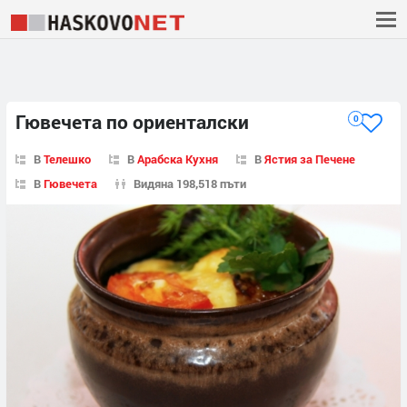
Гювечета по ориенталски
0
В
Телешко
В
Арабска Кухня
В
Ястия за Печене
В
Гювечета
Видяна 198,518 пъти