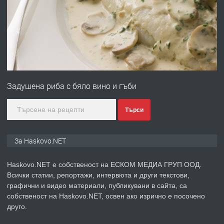
без брокери 0889 537 426
преди 18 часа
ПРЕДЛАГА
Под НАЕМ двустаен Орфей
Задушена риба с бяло вино и гъби
преди 3 дни
Търси
ПРЕДЛАГА
Нов апартамент на ул. Липа до
За Haskovo.NET
Езикова гимназия
Haskovo.NET е собственост на ЕСКОМ МЕДИА ГРУП ООД.
Всички статии, репортажи, интервюта и други текстови,
преди 3 дни
графични и видео материали, публикувани в сайта, са
собственост на Haskovo.NET, освен ако изрично е посочено
ПРЕДЛАГА
🔑 ОБЗАВЕДЕНА ГАРСОНИЕРА ПОД
друго.
НАЕМ В КВ. „ОРФЕЙ“ – ДО
КОМПЛЕКС „ВЕСПРЕМ“, ГР. ХАСКОВО