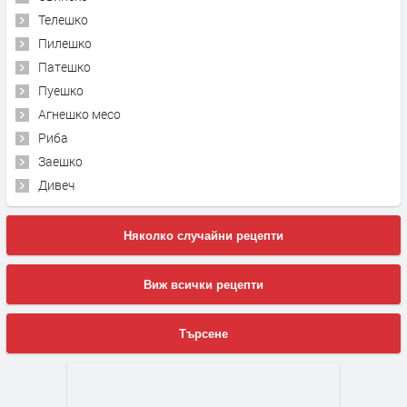
Телешко
Пилешко
Патешко
Пуешко
Агнешко месо
Риба
Заешко
Дивеч
Няколко случайни рецепти
Виж всички рецепти
Търсене