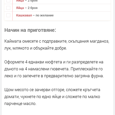
Яйца
– 2 броя
Яйца
– 2 броя
Кашкавал
– по желание
Начин на приготвяне
Каймата омесете с подправките, скълцания магданоз,
лук, млякото и объркайте добре.
Оформете 4 еднакви кюфтета и ги разпределете на
дъното на 4 намаслени гювечета. Приплескайте го
леко и го запечете в предварително загряна фурна.
Щом месото се зачерви отгоре, сложете кръгчета
домати, чукнете по едно яйце и сложете по малко
парченце масло.