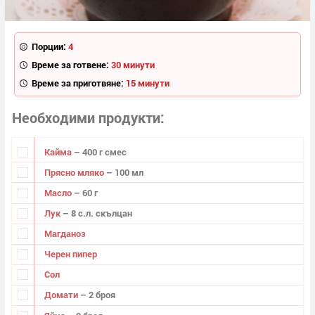
Порции:
4
Време за готвене:
30 минути
Време за приготвяне:
15 минути
Необходими продукти
Кайма
– 400 г смес
Прясно мляко
– 100 мл
Масло
– 60 г
Лук
– 8 с.л. скълцан
Магданоз
Черен пипер
Сол
Домати
– 2 броя