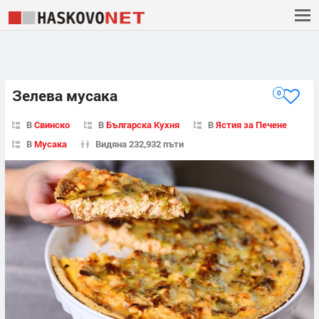
Зелева мусака
0
В
Свинско
В
Българска Кухня
В
Ястия за Печене
В
Мусака
Видяна 232,932 пъти