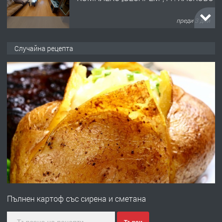
преди 3 дни
ПРЕДЛАГА
НАПЪЛНО ОБЗАВЕДЕН И
Случайна рецепта
ОБОРУДВАН ТРИСТАЕН
АПАРТАМЕНТ В ЦЕНТЪРА НА ГР.
ХАСКОВО
преди 4 дни
ПРЕДЛАГА
Давам гараж под наем
преди 4 дни
ПРЕДЛАГА
№4120 Магазин/Офис под наем в кв.
Любен Каравелов, Хасково-близо до
Пълнен картоф със сирена и сметана
градската градина!
преди 4 дни