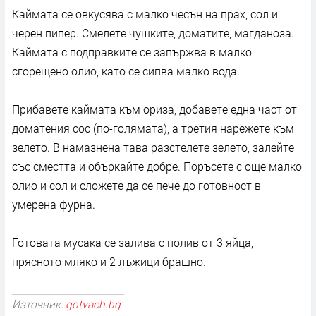
Каймата се овкусява с малко чесън на прах, сол и
черен пипер. Смелете чушките, доматите, магданоза.
Каймата с подправките се запържва в малко
сгорещено олио, като се сипва малко вода.
Прибавете каймата към ориза, добавете една част от
доматения сос (по-голямата), а третия нарежете към
зелето. В намазнена тава разстелете зелето, залейте
със сместта и объркайте добре. Поръсете с още малко
олио и сол и сложете да се пече до готовност в
умерена фурна.
Готовата мусака се залива с полив от 3 яйца,
прясното мляко и 2 лъжици брашно.
Източник:
gotvach.bg