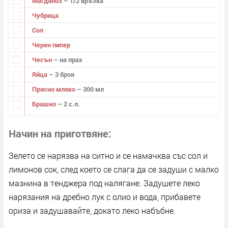
Магданоз
– 1/2 връзка
Чубрица
Сол
Черен пипер
Чесън
– на прах
Яйца
– 3 броя
Прясно мляко
– 300 мл
Брашно
– 2 с.л.
Начин на приготвяне
Зелето се нарязва на ситно и се намачква със сол и
лимонов сок, след което се слага да се задуши с малко
мазнина в тенджера под налягане. Задушете леко
нарязания на дребно лук с олио и вода, прибавете
ориза и задушавайте, докато леко набъбне.