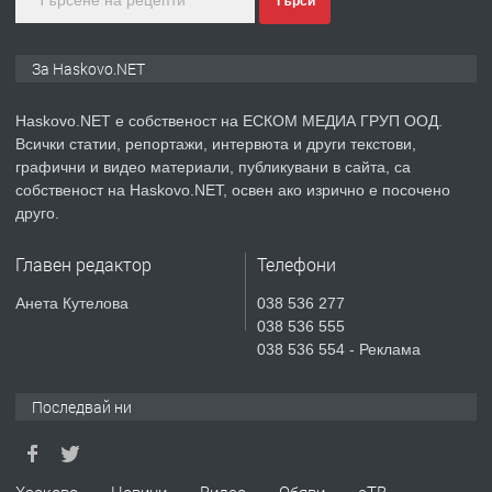
Търси
ПРЕДЛАГА
ПРОСТОРЕН ТРИСТАЕН
За Haskovo.NET
АПАРТАМЕНТ В НОВА СГРАДА КВ.
КУБА
Haskovo.NET е собственост на ЕСКОМ МЕДИА ГРУП ООД.
Всички статии, репортажи, интервюта и други текстови,
преди 5 дни
графични и видео материали, публикувани в сайта, са
собственост на Haskovo.NET, освен ако изрично е посочено
ПРЕДЛАГА
Продавам парцел в гр. Хасково кв.
друго.
Хисаря до ток, вода,канализация,
асфалт 0889 537 426
Главен редактор
Телефони
преди 5 дни
Анета Кутелова
038 536 277
038 536 555
ПРЕДЛАГА
СГЛОБЯВАНЕ НА МЕБЕЛИ.
038 536 554 - Реклама
Последвай ни
преди 5 дни
ПРЕДЛАГА
Хасково
Новини
Видео
Обяви
еТВ