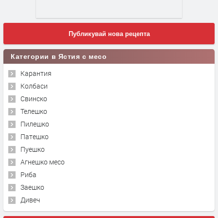
Публикувай нова рецепта
Категории в Ястия с месо
Карантия
Колбаси
Свинско
Телешко
Пилешко
Патешко
Пуешко
Агнешко месо
Риба
Заешко
Дивеч