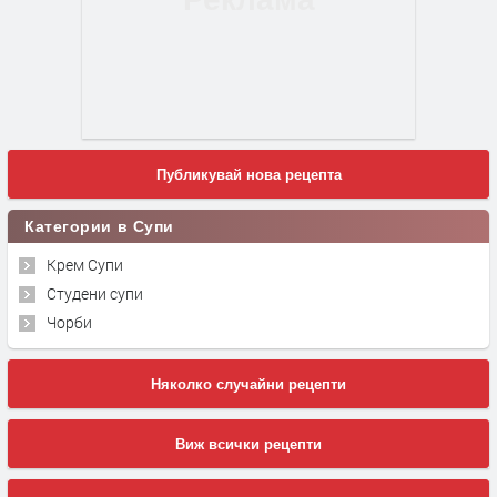
Публикувай нова рецепта
Категории в Супи
Крем Супи
Студени супи
Чорби
Няколко случайни рецепти
Виж всички рецепти