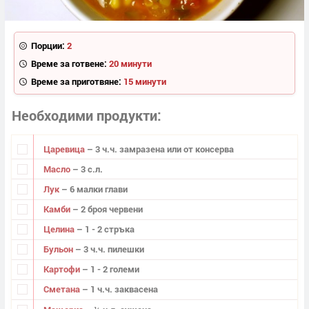
Порции:
2
Време за готвене:
20 минути
Време за приготвяне:
15 минути
Необходими продукти
Царевица
– 3 ч.ч. замразена или от консерва
Масло
– 3 с.л.
Лук
– 6 малки глави
Камби
– 2 броя червени
Целина
– 1 - 2 стръка
Бульон
– 3 ч.ч. пилешки
Картофи
– 1 - 2 големи
Сметана
– 1 ч.ч. заквасена