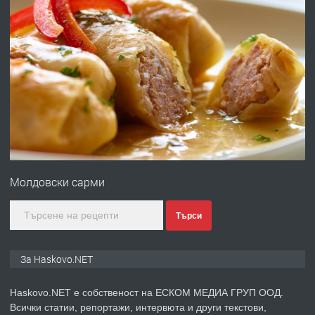
ХАСКОВО
преди 4 дни
ПРЕДЛАГА
Давам гараж под наем
преди 4 дни
ПРЕДЛАГА
№4120 Магазин/Офис под наем в кв.
Любен Каравелов, Хасково-близо до
Молдовски сарми
градската градина!
преди 4 дни
Търси
ПРЕДЛАГА
ПРОСТОРЕН ТРИСТАЕН
За Haskovo.NET
АПАРТАМЕНТ В НОВА СГРАДА КВ.
КУБА
Haskovo.NET е собственост на ЕСКОМ МЕДИА ГРУП ООД.
Всички статии, репортажи, интервюта и други текстови,
преди 5 дни