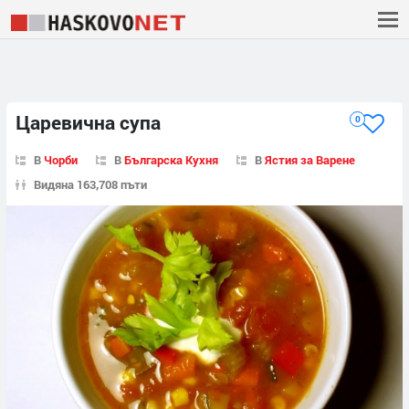
Царевична супа
0
В
Чорби
В
Българска Кухня
В
Ястия за Варене
Видяна 163,708 пъти