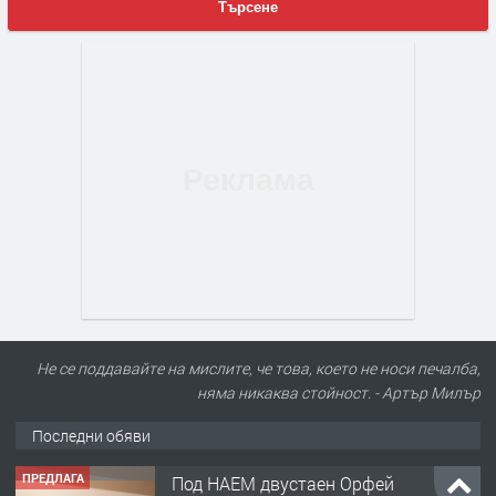
Търсене
Не се поддавайте на мислите, че това, което не носи печалба,
няма никаква стойност. - Артър Милър
Последни обяви
ПРЕДЛАГА
Под НАЕМ двустаен Орфей