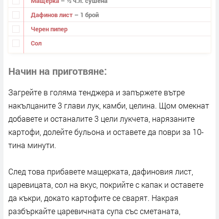
Мащерка
– ½ ч.л. сушена
Дафинов лист
– 1 брой
Черен пипер
Сол
Начин на приготвяне
Загрейте в голяма тенджера и запържете вътре
накълцаните 3 глави лук, камби, целина. Щом омекнат
добавете и останалите 3 цели лукчета, нарязаните
картофи, долейте бульона и оставете да поври за 10-
тина минути.
След това прибавете мащерката, дафиновия лист,
царевицата, сол на вкус, покрийте с капак и оставете
да къкри, докато картофите се сварят. Накрая
разбъркайте царевичната супа със сметаната,