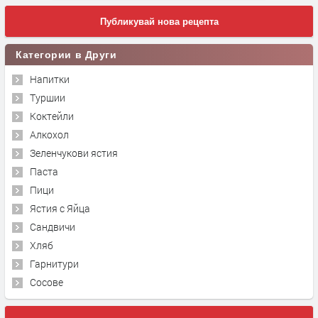
Публикувай нова рецепта
Категории в Други
Напитки
Туршии
Коктейли
Алкохол
Зеленчукови ястия
Паста
Пици
Ястия с Яйца
Сандвичи
Хляб
Гарнитури
Сосове