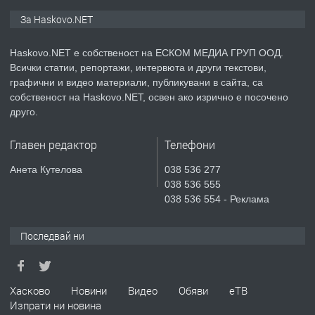
ПРЕДЛАГА
СГЛОБЯВАНЕ НА МЕБЕЛИ.
За Haskovo.NET
Haskovo.NET е собственост на ЕСКОМ МЕДИА ГРУП ООД.
Всички статии, репортажи, интервюта и други текстови,
преди 2 дни
графични и видео материали, публикувани в сайта, са
собственост на Haskovo.NET, освен ако изрично е посочено
ПРЕДЛАГА
№4119 Едностаен обзаведен
друго.
апартамент под наем в кв.
Училищни, гр. Хасково.
Главен редактор
Телефони
преди 2 дни
Анета Кутелова
038 536 277
038 536 555
ПРЕДЛАГА
Къртене на бетон! Събаряне на
038 536 554 - Реклама
сгради!
Последвай ни
преди 2 дни
ПРЕДЛАГА
Хасково
Новини
Видео
Обяви
еТВ
Апартамент за продажба
Изпрати ни новина