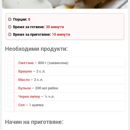
Порции:
8
Време за готвене:
35 минути
Време за приготвяне:
15 минути
Необходими продукти
Сметана
– 800 г (заквасена)
Брашно
– 2 с.л.
Масло
– 2 с.л.
Бульон
– 200 мл рибен
Черен пипер
– ½ ч.л.
Сол
– 1 щипка
Начин на приготвяне