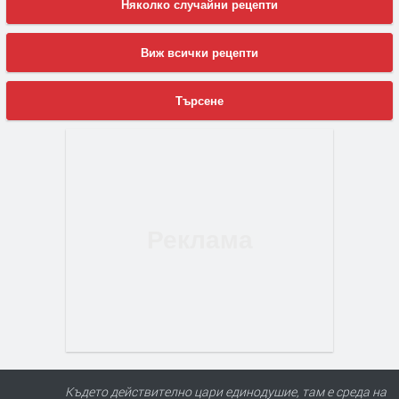
Няколко случайни рецепти
Виж всички рецепти
Търсене
Където действително цари единодушие, там е среда на