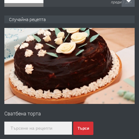
преди 1 ден
ПРЕДЛАГА
№4120 Магазин/Офис под наем в кв.
Случайна рецепта
Любен Каравелов, Хасково-близо до
градската градина!
преди 1 ден
ПРЕДЛАГА
ПРОСТОРЕН ТРИСТАЕН
АПАРТАМЕНТ В НОВА СГРАДА КВ.
КУБА
преди 2 дни
ПРЕДЛАГА
Продавам парцел в гр. Хасково кв.
Хисаря до ток, вода,канализация,
Сватбена торта
асфалт 0889 537 426
преди 2 дни
Търси