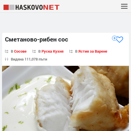
Сметаново-рибен сос
0
В
Сосове
В
Руска Кухня
В
Ястия за Варене
Видяна 111,078 пъти