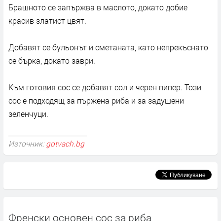
Брашното се запържва в маслото, докато добие
красив златист цвят.
Добавят се бульонът и сметаната, като непрекъснато
се бърка, докато заври.
Към готовия сос се добавят сол и черен пипер. Този
сос е подходящ за пържена риба и за задушени
зеленчуци.
Източник:
gotvach.bg
Френски основен сос за риба