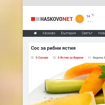
°C
34
Хасково
България
Светът
Нов
Сос за рибни ястия
В
Сосове
В
Ястия за Варене
Видяна 8