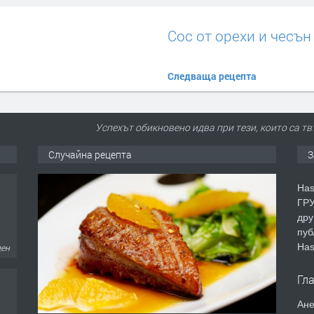
Сос от орехи и чесън
Следваща рецепта
Успехът обикновено идва при тези, които са твъ
Случайна рецепта
З
ден
Has
ГРУ
дру
пуб
Has
ден
Гл
Ане