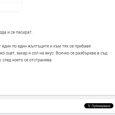
ода и се пасират.
т един по един жълтъците и към тях се прибавя
о оцет, захар и сол на вкус. Всичко се разбърква в съд
 след което се отстранява.