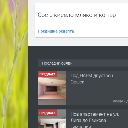
Сос с кисело мляко и копър
Предишна рецепта
ПРЕДЛАГА
Под НАЕМ двустаен
Орфей
Последни обяви
преди 1 
ПРЕДЛАГА
Нов апартамент на ул.
Липа до Езикова
гимназия
преди 1 
ПРЕДЛАГА
🔑 ОБЗАВЕДЕНА
ГАРСОНИЕРА ПОД