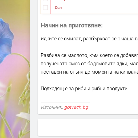
Сол
Начин на приготвяне
Ядките се смилат, разбъркват се с чаша в
Разбива се маслото, към което се добавя
получената смес от бадемовите ядки, малк
поставен на огъня до момента на кипване,
Подходящ е за риби и рибни продукти.
Източник:
gotvach.bg