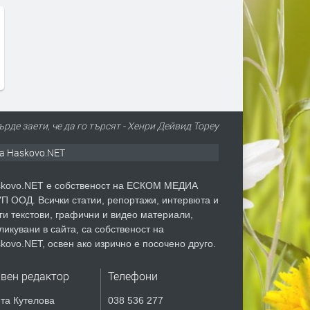
рде заети, че да го търсят - Хенри Дейвид Тореу
а Haskovo.NET
kovo.NET е собственост на ЕСКОМ МЕДИА
П ООД. Всички статии, репортажи, интервюта и
ги текстови, графични и видео материали,
ликувани в сайта, са собственост на
kovo.NET, освен ако изрично е посочено друго.
авен редактор
Телефони
та Кутелова
038 536 277