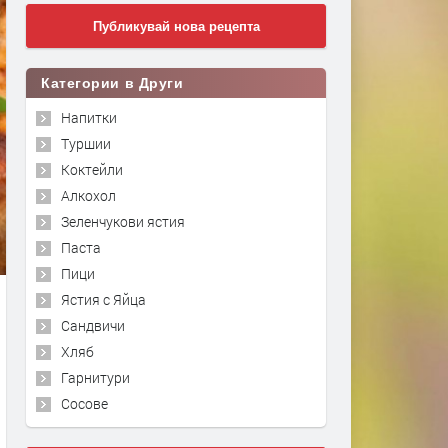
Публикувай нова рецепта
Категории в Други
Напитки
Туршии
Коктейли
Алкохол
Зеленчукови ястия
Паста
Пици
Ястия с Яйца
Сандвичи
Хляб
Гарнитури
Сосове