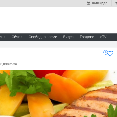
Календар
ини
Обяви
Свободно време
Видео
Градове
eTV
0
5,830 пъти