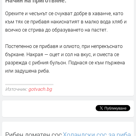
Орехите и чесънът се счукват добре в хаванче, като
към тях се прибавя накиснатият в малко вода хляб и
всичко се стрива до образуването на пастет.
Постепенно се прибавя и олиото, при непрекъснато
бъркане. Накрая — оцет и сол на вкус, и сместа се
разрежда с рибния бульон. Поднася се към пържена
или задушена риба.
Източник:
gotvach.bg
Рибен доматен сос
Холандски сос за риба