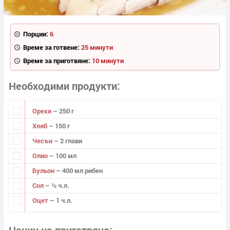
Порции:
6
Време за готвене:
25 минути
Време за приготвяне:
10 минути
Необходими продукти
Орехи
– 250 г
Хляб
– 150 г
Чесън
– 2 глави
Олио
– 100 мл
Бульон
– 400 мл рибен
Сол
– ½ ч.л.
Оцет
– 1 ч.л.
Начин на приготвяне