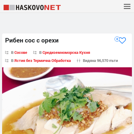
Рибен сос с орехи
0
В
Сосове
В
Средиземноморска Кухня
В
Ястия без Термична Обработка
Видяна 96,570 пъти