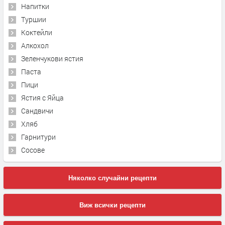
Напитки
Туршии
Коктейли
Алкохол
Зеленчукови ястия
Паста
Пици
Ястия с Яйца
Сандвичи
Хляб
Гарнитури
Сосове
Няколко случайни рецепти
Виж всички рецепти