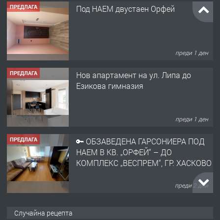
ПРЕДЛАГА
Нов апартамент на ул. Липа до
Езикова гимназия
преди 1 ден
ПРЕДЛАГА
🔑 ОБЗАВЕДЕНА ГАРСОНИЕРА ПОД
НАЕМ В КВ. „ОРФЕЙ“ – ДО
КОМПЛЕКС „ВЕСПРЕМ“, ГР. ХАСКОВО
преди 2 дни
ПРЕДЛАГА
НАПЪЛНО ОБЗАВЕДЕН И
ОБОРУДВАН ТРИСТАЕН
АПАРТАМЕНТ В ЦЕНТЪРА НА ГР.
ХАСКОВО
преди 3 дни
ПРЕДЛАГА
Давам гараж под наем
Случайна рецепта