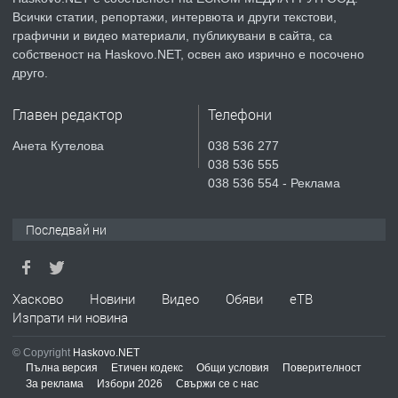
Всички статии, репортажи, интервюта и други текстови,
преди 4 дни
графични и видео материали, публикувани в сайта, са
собственост на Haskovo.NET, освен ако изрично е посочено
ПРЕДЛАГА
СГЛОБЯВАНЕ НА МЕБЕЛИ.
друго.
Главен редактор
Телефони
преди 4 дни
Анета Кутелова
038 536 277
038 536 555
ПРЕДЛАГА
№4119 Едностаен обзаведен
038 536 554 - Реклама
апартамент под наем в кв.
Училищни, гр. Хасково.
Последвай ни
преди 4 дни
Хасково
Новини
Видео
Обяви
еТВ
Изпрати ни новина
© Copyright
Haskovo.NET
Пълна версия
Етичен кодекс
Общи условия
Поверителност
За реклама
Избори 2026
Свържи се с нас