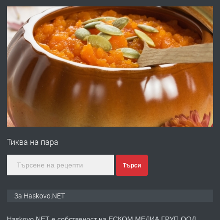
преди 3 дни
ПРЕДЛАГА
№4120 Магазин/Офис под наем в кв.
Любен Каравелов, Хасково-близо до
градската градина!
преди 3 дни
ПРЕДЛАГА
ПРОСТОРЕН ТРИСТАЕН
АПАРТАМЕНТ В НОВА СГРАДА КВ.
Тиква на пара
КУБА
преди 4 дни
Търси
ПРЕДЛАГА
Продавам парцел в гр. Хасково кв.
За Haskovo.NET
Хисаря до ток, вода,канализация,
асфалт 0889 537 426
Haskovo.NET е собственост на ЕСКОМ МЕДИА ГРУП ООД.