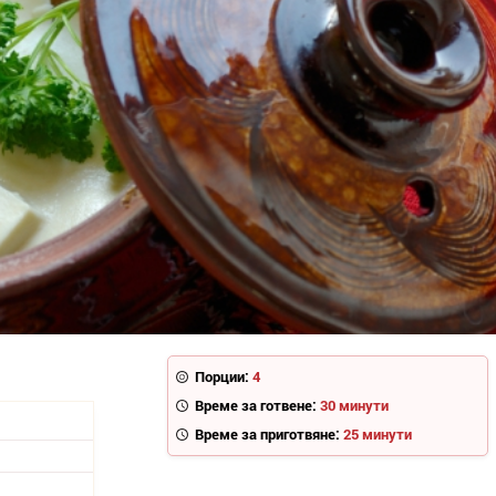
Порции:
4
Време за готвене:
30 минути
Време за приготвяне:
25 минути