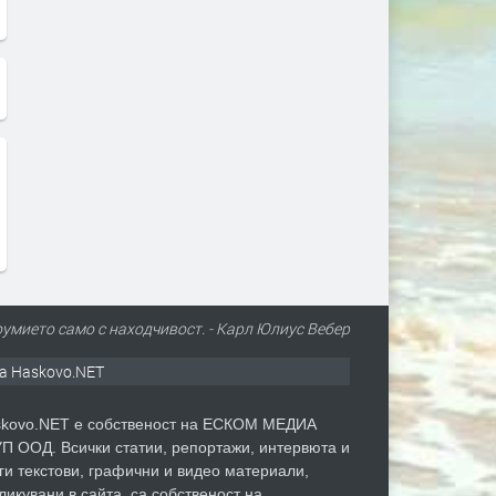
оумието само с находчивост. - Карл Юлиус Вебер
а Haskovo.NET
kovo.NET е собственост на ЕСКОМ МЕДИА
П ООД. Всички статии, репортажи, интервюта и
ги текстови, графични и видео материали,
ликувани в сайта, са собственост на