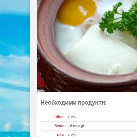
Необходими продукти
Яйца
– 8 бр.
Бекон
– 6 ивици
Гъби
– 8 бр.