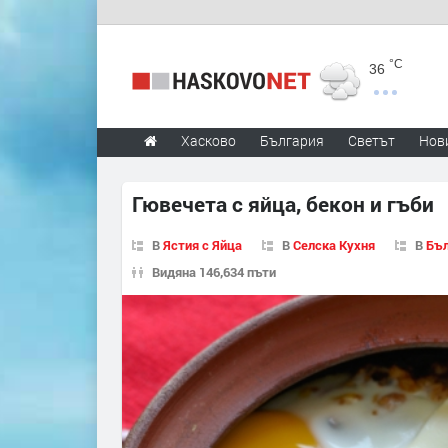
°C
36
Хасково
България
Светът
Нов
Гювечета с яйца, бекон и гъби
В
Ястия с Яйца
В
Селска Кухня
В
Бъл
Видяна 146,634 пъти