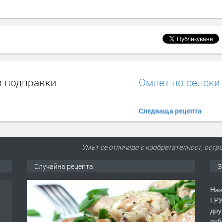
и подправки
Омлет по селски
Следваща рецепта
Умът се отличава с изобретателност, остр
Случайна рецепта
З
Has
ГРУ
дру
пуб