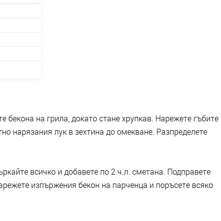
те бекона на грила, докато стане хрупкав. Нарежете гъбите
тно нарязания лук в зехтина до омекване. Разпределете
ъркайте всичко и добавете по 2 ч.л. сметана. Подправете
Нарежете изпържения бекон на парченца и поръсете всяко