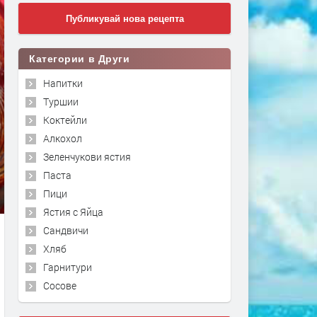
Публикувай нова рецепта
Категории в Други
Напитки
Туршии
Коктейли
Алкохол
Зеленчукови ястия
Паста
Пици
Ястия с Яйца
Сандвичи
Хляб
Гарнитури
Сосове