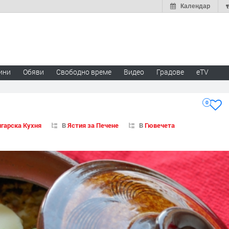
Календар
ини
Обяви
Свободно време
Видео
Градове
eTV
0
гарска Кухня
В
Ястия за Печене
В
Гювечета