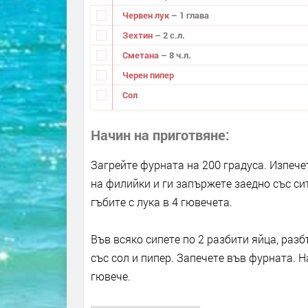
Червен лук
– 1 глава
Зехтин
– 2 с.л.
Сметана
– 8 ч.л.
Черен пипер
Сол
Начин на приготвяне
Загрейте фурната на 200 градуса. Изпече
на филийки и ги запържете заедно със си
гъбите с лука в 4 гювечета.
Във всяко сипете по 2 разбити яйца, разб
със сол и пипер. Запечете във фурната. 
гювече.