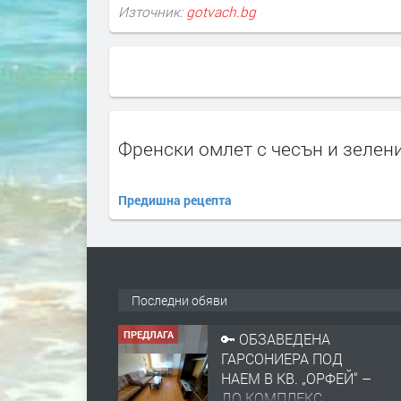
Източник:
gotvach.bg
Френски омлет с чесън и зелен
Предишна рецепта
Последни обяви
ПРЕДЛАГА
🔑 ОБЗАВЕДЕНА
ГАРСОНИЕРА ПОД
НАЕМ В КВ. „ОРФЕЙ“ –
ДО КОМПЛЕКС