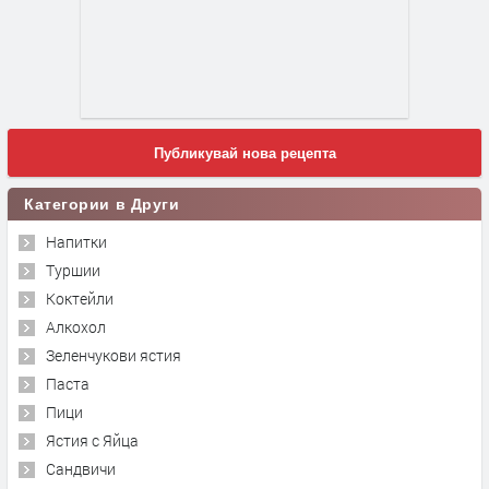
Публикувай нова рецепта
Категории в Други
Напитки
Туршии
Коктейли
Алкохол
Зеленчукови ястия
Паста
Пици
Ястия с Яйца
Сандвичи