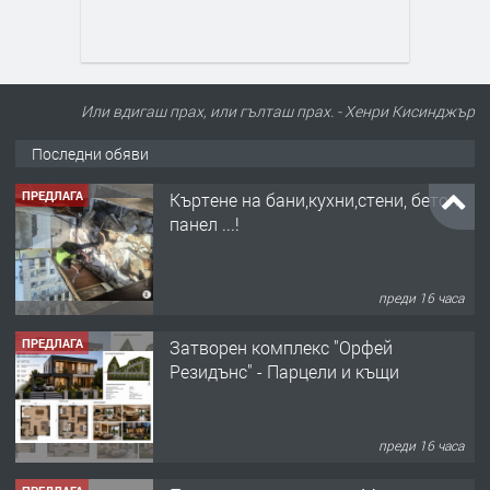
Или вдигаш прах, или гълташ прах. - Хенри Кисинджър
Последни обяви
ПРЕДЛАГА
Къртене на бани,кухни,стени, бетон,
панел ...!
преди 16 часа
ПРЕДЛАГА
Затворен комплекс "Орфей
Резидънс" - Парцели и къщи
преди 16 часа