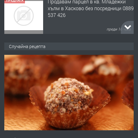
ПРЕДЛАГА
Продавам парцел в кв. Младежки
хълм в Хасково без посредници 0889
537 426
преди 16 часа
ПРЕДЛАГА
Давам обзаведено жилище за жена
Случайна рецепта
без брокери 0889 537 426
преди 16 часа
ПРЕДЛАГА
Под НАЕМ двустаен Орфей
преди 3 дни
ПРЕДЛАГА
Нов апартамент на ул. Липа до
Езикова гимназия