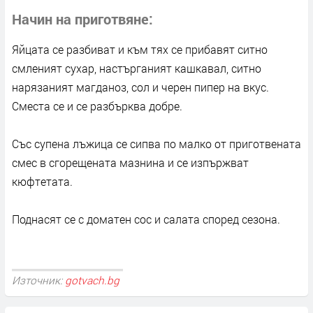
Начин на приготвяне
Яйцата се разбиват и към тях се прибавят ситно
смленият сухар, настърганият кашкавал, ситно
нарязаният магданоз, сол и черен пипер на вкус.
Сместа се и се разбърква добре.
Със супена лъжица се сипва по малко от приготвената
смес в сгорещената мазнина и се изпържват
кюфтетата.
Поднасят се с доматен сос и салата според сезона.
Източник:
gotvach.bg