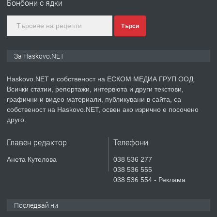
Бонбони с ядки
преди 3 дни
Търси
ПРЕДЛАГА
🔑 ОБЗАВЕДЕНА ГАРСОНИЕРА ПОД
За Haskovo.NET
НАЕМ В КВ. „ОРФЕЙ“ – ДО
КОМПЛЕКС „ВЕСПРЕМ“, ГР. ХАСКОВО
Haskovo.NET е собственост на ЕСКОМ МЕДИА ГРУП ООД.
Всички статии, репортажи, интервюта и други текстови,
преди 5 дни
графични и видео материали, публикувани в сайта, са
собственост на Haskovo.NET, освен ако изрично е посочено
ПРЕДЛАГА
НАПЪЛНО ОБЗАВЕДЕН И
друго.
ОБОРУДВАН ТРИСТАЕН
АПАРТАМЕНТ В ЦЕНТЪРА НА ГР.
Главен редактор
Телефони
ХАСКОВО
преди 5 дни
Анета Кутелова
038 536 277
038 536 555
ПРЕДЛАГА
Давам гараж под наем
038 536 554 - Реклама
Последвай ни