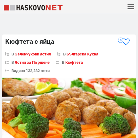
Кюфтета с яйца
0
В
Зеленчукови ястия
В
Българска Кухня
В
Ястия за Пържене
В
Кюфтета
Видяна 133,232 пъти