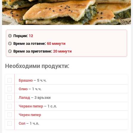
Порции:
12
Време за готвене:
60 минути
Време за приготвяне:
20 минути
Необходими продукти
Брашно
– 5 ч.ч.
Олио
– 1 ч.ч.
Лапад
– 3 връзки
Червен пипер
– 1 с.л.
Черен пипер
Сол
– 1 ч.л.