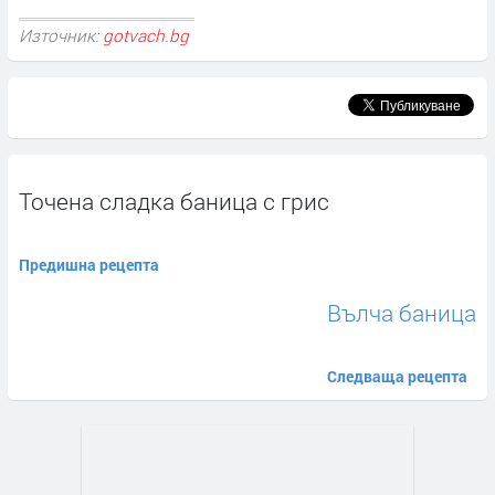
Източник:
gotvach.bg
Точена сладка баница с грис
Предишна рецепта
Вълча баница
Следваща рецепта