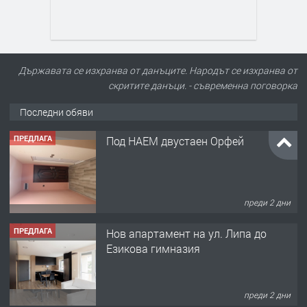
Държавата се изхранва от данъците. Народът се изхранва от
скритите данъци. - съвременна поговорка
Последни обяви
ПРЕДЛАГА
Под НАЕМ двустаен Орфей
преди 2 дни
ПРЕДЛАГА
Нов апартамент на ул. Липа до
Езикова гимназия
преди 2 дни