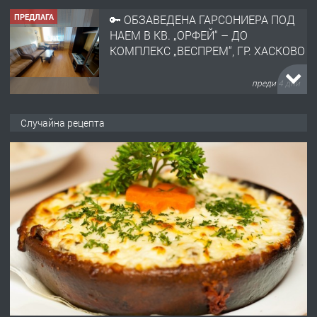
ПРЕДЛАГА
🔑 ОБЗАВЕДЕНА ГАРСОНИЕРА ПОД
НАЕМ В КВ. „ОРФЕЙ“ – ДО
КОМПЛЕКС „ВЕСПРЕМ“, ГР. ХАСКОВО
преди 4 дни
ПРЕДЛАГА
НАПЪЛНО ОБЗАВЕДЕН И
Случайна рецепта
ОБОРУДВАН ТРИСТАЕН
АПАРТАМЕНТ В ЦЕНТЪРА НА ГР.
ХАСКОВО
преди 5 дни
ПРЕДЛАГА
Давам гараж под наем
преди 5 дни
ПРЕДЛАГА
№4120 Магазин/Офис под наем в кв.