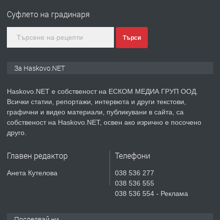
Любен Каравелов, Хасково-близо до
Суфлето на градинаря
градската градина!
преди 5 дни
Търси
ПРЕДЛАГА
ПРОСТОРЕН ТРИСТАЕН
За Haskovo.NET
АПАРТАМЕНТ В НОВА СГРАДА КВ.
КУБА
Haskovo.NET е собственост на ЕСКОМ МЕДИА ГРУП ООД.
Всички статии, репортажи, интервюта и други текстови,
преди 6 дни
графични и видео материали, публикувани в сайта, са
собственост на Haskovo.NET, освен ако изрично е посочено
ПРЕДЛАГА
Продавам парцел в гр. Хасково кв.
друго.
Хисаря до ток, вода,канализация,
асфалт 0889 537 426
Главен редактор
Телефони
преди 6 дни
Анета Кутелова
038 536 277
038 536 555
ПРЕДЛАГА
СГЛОБЯВАНЕ НА МЕБЕЛИ.
038 536 554 - Реклама
Последвай ни