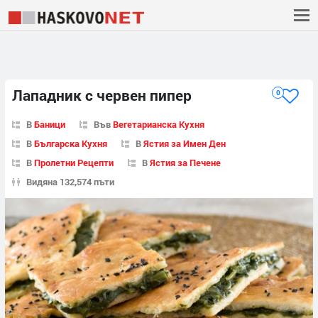
Лападник с червен пипер
0
В
Баници
Във
Вегетарианска Кухня
В
Българска Кухня
В
Ястия за Имен Ден
В
Пролетни Рецепти
В
Ястия за Печене
Видяна 132,574 пъти