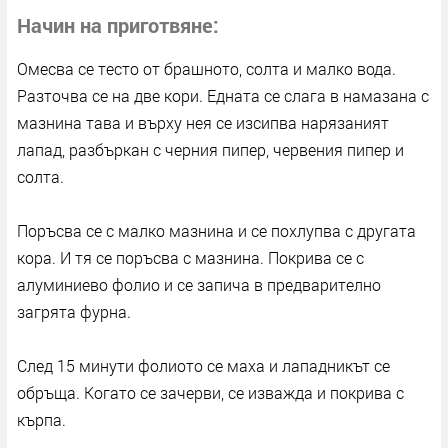
Начин на приготвяне
Омесва се тесто от брашното, солта и малко вода.
Разточва се на две кори. Едната се слага в намазана с
мазнина тава и върху нея се изсипва нарязаният
лапад, разбъркан с черния пипер, червения пипер и
солта.
Поръсва се с малко мазнина и се похлупва с другата
кора. И тя се поръсва с мазнина. Покрива се с
алуминиево фолио и се запича в предварително
загрята фурна.
След 15 минути фолиото се маха и лападникът се
обръща. Когато се зачерви, се изважда и покрива с
кърпа.