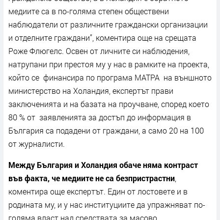
медиите са в по-голяма степен обществени
наблюдатели от различните граждански организации
и отделните граждани”, коментира още на срещата
Роже Флюгелс. Освен от личните си наблюдения,
натрупани при престоя му у нас в рамките на проекта,
който се финансира по програма МАТРА на външното
министерство на Холандия, експертът прави
заключенията и на базата на проучване, според което
80 % от заявленията за достъп до информация в
България са подадени от граждани, а само 20 на 100
от журналисти.
Между България и Холандия обаче няма контраст
във факта, че медиите не са безпристрастни
,
коментира още експертът. Един от лостовете и в
родината му, и у нас институциите да упражняват по-
голяма власт над средствата за масово