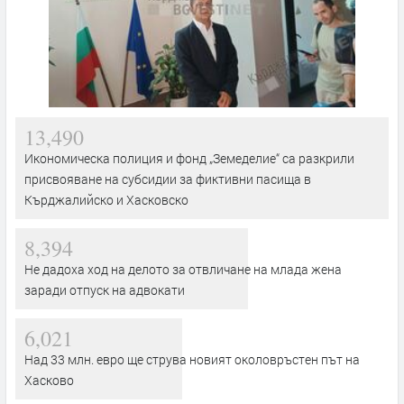
13,490
Икономическа полиция и фонд „Земеделие“ са разкрили
присвояване на субсидии за фиктивни пасища в
Кърджалийско и Хасковско
8,394
Не дадоха ход на делото за отвличане на млада жена
заради отпуск на адвокати
6,021
Над 33 млн. евро ще струва новият околовръстен път на
Хасково