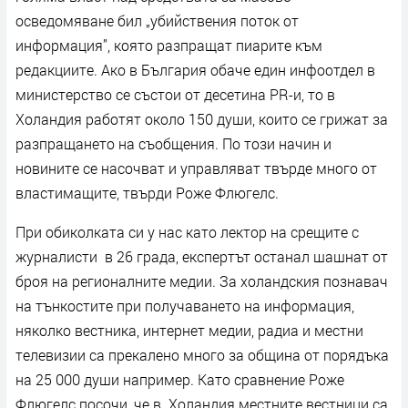
осведомяване бил „убийствения поток от
информация”, която разпращат пиарите към
редакциите. Ако в България обаче един инфоотдел в
министерство се състои от десетина РR-и, то в
Холандия работят около 150 души, които се грижат за
разпращането на съобщения. По този начин и
новините се насочват и управляват твърде много от
властимащите, твърди Роже Флюгелс.
При обиколката си у нас като лектор на срещите с
журналисти в 26 града, експертът останал шашнат от
броя на регионалните медии. За холандския познавач
на тънкостите при получаването на информация,
няколко вестника, интернет медии, радиа и местни
телевизии са прекалено много за община от порядъка
на 25 000 души например. Като сравнение Роже
Флюгелс посочи, че в Холандия местните вестници са