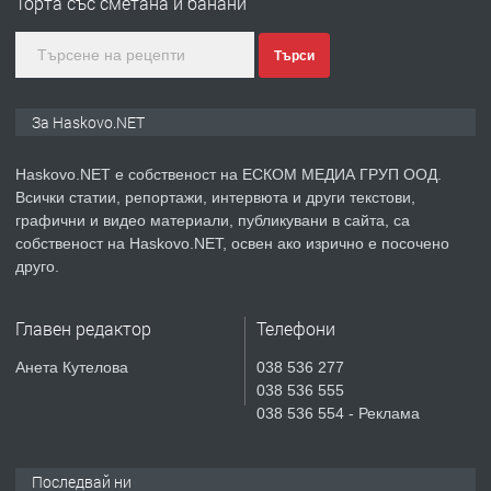
Торта със сметана и банани
градската градина!
Търси
преди 3 дни
ПРЕДЛАГА
ПРОСТОРЕН ТРИСТАЕН
За Haskovo.NET
АПАРТАМЕНТ В НОВА СГРАДА КВ.
КУБА
Haskovo.NET е собственост на ЕСКОМ МЕДИА ГРУП ООД.
Всички статии, репортажи, интервюта и други текстови,
преди 4 дни
графични и видео материали, публикувани в сайта, са
собственост на Haskovo.NET, освен ако изрично е посочено
ПРЕДЛАГА
Продавам парцел в гр. Хасково кв.
друго.
Хисаря до ток, вода,канализация,
асфалт 0889 537 426
Главен редактор
Телефони
преди 4 дни
Анета Кутелова
038 536 277
038 536 555
ПРЕДЛАГА
СГЛОБЯВАНЕ НА МЕБЕЛИ.
038 536 554 - Реклама
Последвай ни