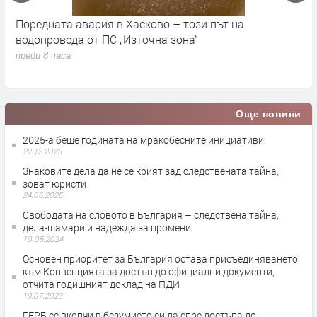
Поредната авария в Хасково – този път на
Д
е.
водопровода от ПС „Източна зона“
п
преди 8 часа
Още новини
2025-а беше годината на мракобесните инициативи
22.12.2025
Знаковите дела да не се крият зад следствената тайна,
зоват юристи
24.06.2025
Свободата на словото в България – следствена тайна,
дела-шамари и надежда за промени
10.05.2024
Основен приоритет за България остава присъединяването
към Конвенцията за достъп до официални документи,
отчита годишният доклад на ПДИ
19.07.2023
ГЕРБ се вкопчи в безумието си да спре достъпа до