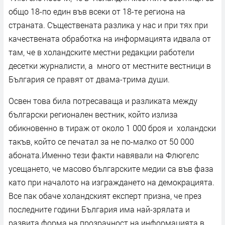
общо 18-по един във всеки от 18-те региона на
страната. Съществената разлика у нас и при тях при
качествената обработка на информацията идвала от
там, че в холандските местни редакции работели
десетки журналисти, а много от местните вестници в
България се правят от двама-трима души.
Освен това била потресаваща и разликата между
български регионален вестник, който излиза
обикновенно в тираж от около 1 000 броя и холандски
такъв, който се печатал за не по-малко от 50 000
абоната.Именно тези факти навявали на Флюгелс
усещането, че масово българските медии са във фаза
като при началото на изграждането на демокрацията.
Все пак обаче холандският експерт призна, че през
последните години България има най-зрялата и
развита форма на прозрачност на информацията в