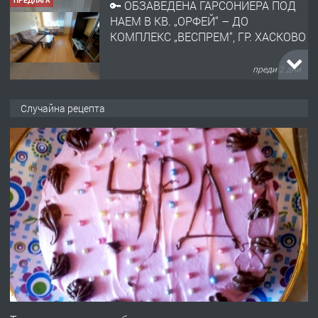
ПРЕДЛАГА
🔑 ОБЗАВЕДЕНА ГАРСОНИЕРА ПОД
НАЕМ В КВ. „ОРФЕЙ“ – ДО
КОМПЛЕКС „ВЕСПРЕМ“, ГР. ХАСКОВО
преди 2 дни
ПРЕДЛАГА
НАПЪЛНО ОБЗАВЕДЕН И
Случайна рецепта
ОБОРУДВАН ТРИСТАЕН
АПАРТАМЕНТ В ЦЕНТЪРА НА ГР.
ХАСКОВО
преди 3 дни
ПРЕДЛАГА
Давам гараж под наем
преди 3 дни
ПРЕДЛАГА
№4120 Магазин/Офис под наем в кв.
Любен Каравелов, Хасково-близо до