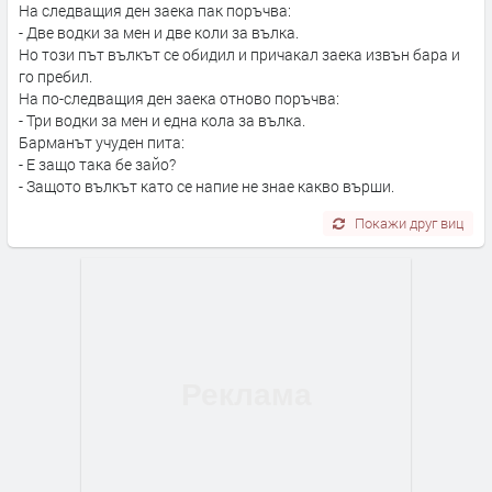
На следващия ден заека пак поръчва:
- Две водки за мен и две коли за вълка.
Но този път вълкът се обидил и причакал заека извън бара и
го пребил.
На по-следващия ден заека отново поръчва:
- Три водки за мен и една кола за вълка.
Барманът учуден пита:
- Е защо така бе зайо?
- Защото вълкът като се напие не знае какво върши.
Покажи друг виц