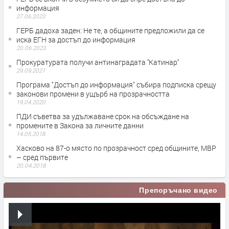
информация
27.06.2023
ГЕРБ дадоха заден: Не те, а общините предложили да се
иска ЕГН за достъп до информация
20.06.2023
Прокуратурата получи антинаградата ''Катинар''
29.09.2021
Програма "Достъп до информация" събира подписка срещу
законови промени в ущърб на прозрачността
19.04.2020
ПДИ съветва за удължаване срок на обсъждане на
промените в Закона за личните данни
14.05.2018
Хасково на 87-о място по прозрачност сред общините, МВР
– сред първите
20.04.2018
Препоръчано видео