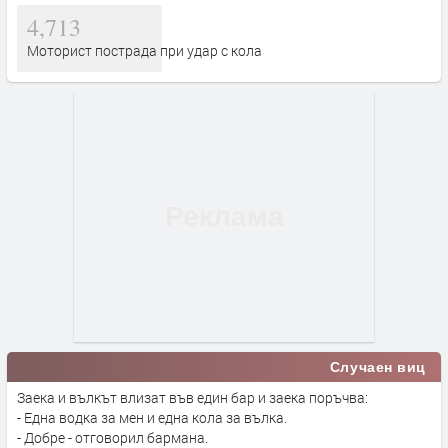
4,713
Моторист пострада при удар с кола
Случаен виц
Заека и вълкът влизат във един бар и заека поръчва:
- Една водка за мен и една кола за вълка.
- Добре - отговорил бармана.