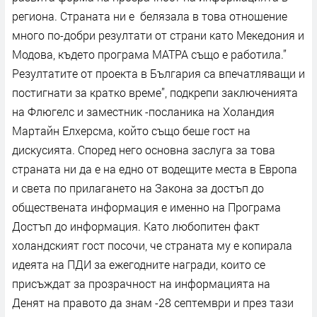
региона. Страната ни е белязала в това отношение
много по-добри резултати от страни като Мекедония и
Модова, където програма МАТРА също е работила.”
Резултатите от проекта в България са впечатляващи и
постигнати за кратко време”, подкрепи заключенията
на Флюгелс и заместник -посланика на Холандия
Мартайн Елхерсма, който също беше гост на
дискусията. Според него основна заслуга за това
страната ни да е на едно от водещите места в Европа
и света по прилагането на Закона за достъп до
обществената информация е именно на Програма
Достъп до информация. Като любопитен факт
холандският гост посочи, че страната му е копирала
идеята на ПДИ за ежегодните награди, които се
присъждат за прозрачност на информацията на
Денят на правото да знам -28 септември и през тази