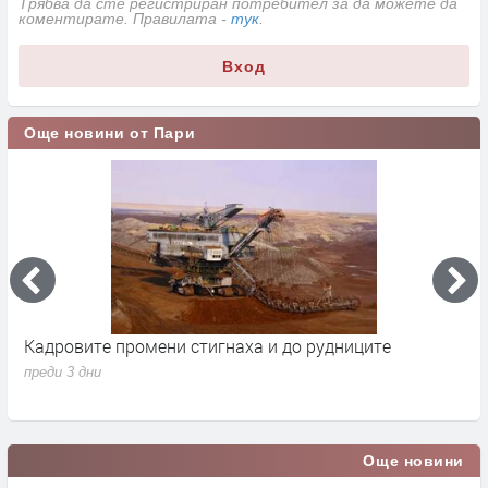
Трябва да сте регистриран потребител за да можете да
коментирате. Правилата -
тук
.
Вход
Още новини от Пари
гнаха и до рудниците
Парите от Брюксел свалиха
1.7% от БВП
преди 3 дни
Още новини