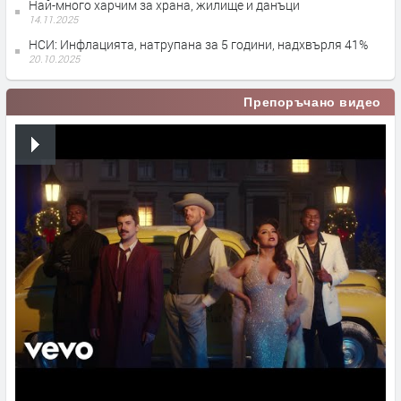
Най-много харчим за храна, жилище и данъци
14.11.2025
НСИ: Инфлацията, натрупана за 5 години, надхвърля 41%
20.10.2025
Препоръчано видео