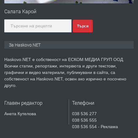
Салата Карой
преди 4 дни
ПРЕДЛАГА
Търси
ПРОСТОРЕН ТРИСТАЕН
АПАРТАМЕНТ В НОВА СГРАДА КВ.
КУБА
За Haskovo.NET
преди 4 дни
Haskovo.NET е собственост на ЕСКОМ МЕДИА ГРУП ООД.
Всички статии, репортажи, интервюта и други текстови,
ПРЕДЛАГА
Продавам парцел в гр. Хасково кв.
графични и видео материали, публикувани в сайта, са
Хисаря до ток, вода,канализация,
собственост на Haskovo.NET, освен ако изрично е посочено
асфалт 0889 537 426
друго.
преди 4 дни
Главен редактор
Телефони
ПРЕДЛАГА
СГЛОБЯВАНЕ НА МЕБЕЛИ.
Анета Кутелова
038 536 277
038 536 555
038 536 554 - Реклама