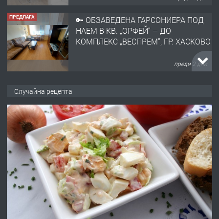
НАЕМ В КВ. „ОРФЕЙ“ – ДО
КОМПЛЕКС „ВЕСПРЕМ“, ГР. ХАСКОВО
преди 2 дни
ПРЕДЛАГА
НАПЪЛНО ОБЗАВЕДЕН И
ОБОРУДВАН ТРИСТАЕН
АПАРТАМЕНТ В ЦЕНТЪРА НА ГР.
Случайна рецепта
ХАСКОВО
преди 3 дни
ПРЕДЛАГА
Давам гараж под наем
преди 3 дни
ПРЕДЛАГА
№4120 Магазин/Офис под наем в кв.
Любен Каравелов, Хасково-близо до
градската градина!