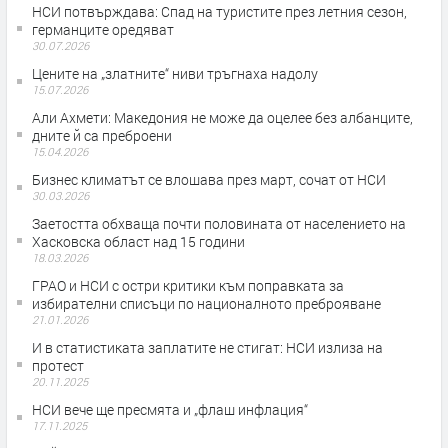
НСИ потвърждава: Спад на туристите през летния сезон,
германците оредяват
30.07.2026
Цените на „златните“ ниви тръгнаха надолу
15.07.2026
Али Ахмети: Македония не може да оцелее без албанците,
дните й са преброени
15.04.2026
Бизнес климатът се влошава през март, сочат от НСИ
30.03.2026
Заетостта обхваща почти половината от населението на
Хасковска област над 15 години
18.03.2026
ГРАО и НСИ с остри критики към поправката за
избирателни списъци по националното преброяване
21.01.2026
И в статистиката заплатите не стигат: НСИ излиза на
протест
20.11.2025
НСИ вече ще пресмята и „флаш инфлация“
17.11.2025