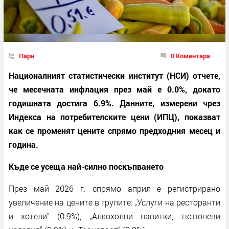
Пари
0 Коментара
Националният статистически институт (НСИ) отчете,
че месечната инфлация през май е 0.0%, докато
годишната достига 6.9%. Данните, измерени чрез
Индекса на потребителските цени (ИПЦ), показват
как се променят цените спрямо предходния месец и
година.
Къде се усеща най-силно поскъпването
През май 2026 г. спрямо април е регистрирано
увеличение на цените в групите: „Услуги на ресторанти
и хотели“ (0.9%), „Алкохолни напитки, тютюневи