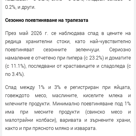
0.2%, и други.
Сезонно поевтиняване на трапезата
През май 2026 г. се наблюдава спад в цените на
редица хранителни стоки, като най-чувствително
поевтиняват сезонните зеленчуци. Сериозно
намаление е отчетено при пипера (с 23.2%) и доматите
(с 11.1%), последвани от краставиците и сладоледа (с
по 3.4%).
Спад между 1% и 3% е регистриран при яйцата,
говеждото месо, маслините, киселите млека и
млечните продукти. Минимално поевтиняване под 1%
има при месните продукти (свинско месо и
малотрайни колбаси), варивата и зърнените храни,
както и при прясното мляко и изварата.