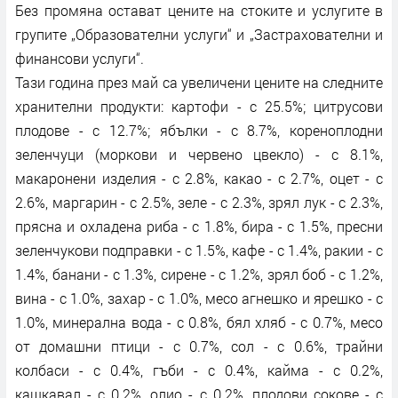
Без промяна остават цените на стоките и услугите в
групите „Образователни услуги“ и „Застрахователни и
финансови услуги“.
Тази година през май са увеличени цените на следните
хранителни продукти: картофи - с 25.5%; цитрусови
плодове - с 12.7%; ябълки - с 8.7%, кореноплодни
зеленчуци (моркови и червено цвекло) - с 8.1%,
макаронени изделия - с 2.8%, какао - с 2.7%, оцет - с
2.6%, маргарин - с 2.5%, зеле - с 2.3%, зрял лук - с 2.3%,
прясна и охладена риба - с 1.8%, бира - с 1.5%, пресни
зеленчукови подправки - с 1.5%, кафе - с 1.4%, ракии - с
1.4%, банани - с 1.3%, сирене - с 1.2%, зрял боб - с 1.2%,
вина - с 1.0%, захар - с 1.0%, месо агнешко и ярешко - с
1.0%, минерална вода - с 0.8%, бял хляб - с 0.7%, месо
от домашни птици - с 0.7%, сол - с 0.6%, трайни
колбаси - с 0.4%, гъби - с 0.4%, кайма - с 0.2%,
кашкавал - с 0.2%, олио - с 0.2%, плодови сокове - с