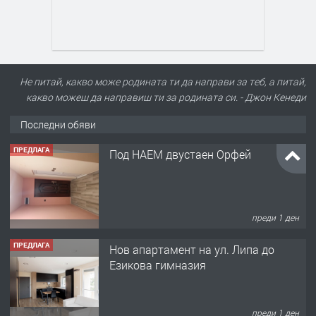
Не питай, какво може родината ти да направи за теб, а питай,
какво можеш да направиш ти за родината си. - Джон Кенеди
ПРЕДЛАГА
Под НАЕМ двустаен Орфей
Последни обяви
преди 1 ден
ПРЕДЛАГА
Нов апартамент на ул. Липа до
Езикова гимназия
преди 1 ден
ПРЕДЛАГА
🔑 ОБЗАВЕДЕНА ГАРСОНИЕРА ПОД