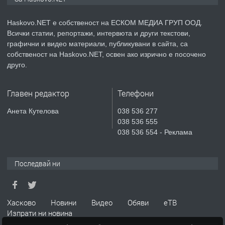
АПАРТАМЕНТ В НОВА СГРАДА КВ.
КУБА
Haskovo.NET е собственост на ЕСКОМ МЕДИА ГРУП ООД.
Всички статии, репортажи, интервюта и други текстови,
преди 3 дни
графични и видео материали, публикувани в сайта, са
собственост на Haskovo.NET, освен ако изрично е посочено
ПРЕДЛАГА
Продавам парцел в гр. Хасково кв.
друго.
Хисаря до ток, вода,канализация,
асфалт 0889 537 426
Главен редактор
Телефони
преди 3 дни
Анета Кутелова
038 536 277
038 536 555
ПРЕДЛАГА
СГЛОБЯВАНЕ НА МЕБЕЛИ.
038 536 554 - Реклама
Последвай ни
преди 3 дни
ПРЕДЛАГА
№4119 Едностаен обзаведен
Хасково
Новини
Видео
Обяви
еТВ
апартамент под наем в кв.
Изпрати ни новина
Училищни, гр. Хасково.