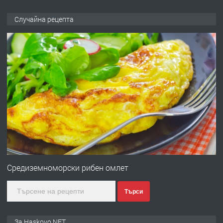
ПРЕДЛАГА
НАПЪЛНО ОБЗАВЕДЕН И
Случайна рецепта
ОБОРУДВАН ТРИСТАЕН
АПАРТАМЕНТ В ЦЕНТЪРА НА ГР.
ХАСКОВО
преди 2 дни
ПРЕДЛАГА
Давам гараж под наем
преди 2 дни
ПРЕДЛАГА
№4120 Магазин/Офис под наем в кв.
Любен Каравелов, Хасково-близо до
Средиземноморски рибен омлет
градската градина!
Търси
преди 2 дни
ПРЕДЛАГА
ПРОСТОРЕН ТРИСТАЕН
За Haskovo.NET