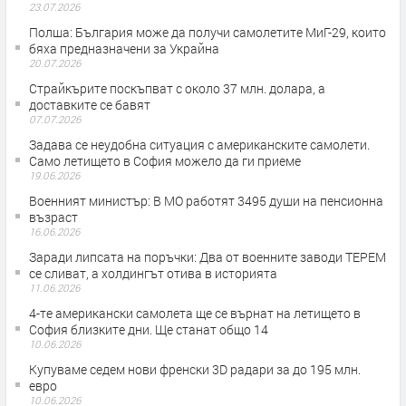
23.07.2026
Полша: България може да получи самолетите МиГ-29, които
бяха предназначени за Украйна
20.07.2026
Страйкърите поскъпват с около 37 млн. долара, а
доставките се бавят
07.07.2026
Задава се неудобна ситуация с американските самолети.
Само летището в София можело да ги приеме
19.06.2026
Военният министър: В МО работят 3495 души на пенсионна
възраст
16.06.2026
Заради липсата на поръчки: Два от военните заводи ТЕРЕМ
се сливат, а холдингът отива в историята
11.06.2026
4-те американски самолета ще се върнат на летището в
София близките дни. Ще станат общо 14
10.06.2026
Купуваме седем нови френски 3D радари за до 195 млн.
евро
10.06.2026