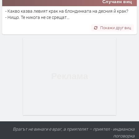
Случаен виц
- Какво казва левият крак на блондинката на десния й крак?
- Нищо. Те никога не се срещат...
Покажи друг виц
Врагът не винаги е враг, а приятелят – приятел - индианска
поговорка