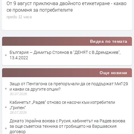
кт
От 9 август приключва двойното етикетиране - какво
М
се променя за потребителите
к
преди 11 часа
п
Видеа по темата
България – Димитър Стоянов в "ДЕНЯТ с В.Дремджиев",
13.4.2022
Още новини
Защо от Пентагона са препоръчали да се поддържат МиГ-29
и какви са другите опции?
30.07.2026
Кабинетът „Радев“ отново се насочи към изтребители
„Грипен“
28.07.2026
Докато Украйна воюва с Русия, кабинетът на Радев воюва
за още съветска техника от гробището на Варшавския
договор