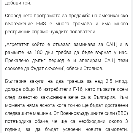
добави той.
Според него програмата за продажба на американско
въоръжение FMS e много тромава и има много
рестрикции спрямо чуждите ползватели.
„Агрегатът който е отказал заминава за САЩ и в
рамките на 180 дни трябва да бъде върнат у нас.
Прекалено дълъг период е и апелирам САЩ тези
срокове да бъдат скъсени“, обясни Стоянов.
България закупи на два транша за над 2.5 млрд.
долара общо 16 изтребители F-16, като първите осем
след известно закъснение вече са в България. Към
момента няма яснота кога точно ще бъдат доставени
следващите машини. От Военновъздушните сили (ВВС)
потвърдиха обаче, че ще са необходими около 3
години, за да бъдат усвоени новите самолети.