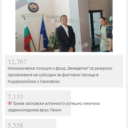
12,767
Икономическа полиция и фонд „Земеделие“ са разкрили
присвояване на субсидии за фиктивни пасища в
Кърджалийско и Хасковско
7,133
Трима хасковски алпинисти успешно изкачиха
седемхилядника връх Ленин
5,558