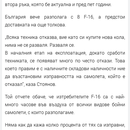
втора ръка, която бе актуална и пред пет години.
България вече разполага с 8 F-16, а предстои
доставката на още толкова.
„Всяка техника отказва, вие като си купите нова кола,
нима не се разваля. Разваля се.
В началния етап на експлоатация, докато сработи
техниката, се появяват много по често откази. Това
което правим е с наличните складови наличности ние
да възстановим изправността на самолета, който е
отказал“, каза Стоянов.
Той отчете обаче, че изтребителите F-16 са с най-
много часове във въздуха от всички видове бойни
самолети, с които разполагаме.
Няма как да кажа колко процента от тях са изправни,