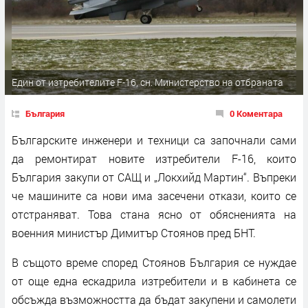
Един от изтребителите F-16, сн. Министерство на отбраната
България
0 Коментара
Българските инженери и техници са започнали сами
да ремонтират новите изтребители F-16, които
България закупи от САЩ и „Локхийд Мартин“. Въпреки
че машините са нови има засечени откази, които се
отстраняват. Това стана ясно от обясненията на
военния министър Димитър Стоянов пред БНТ.
В същото време според Стоянов България се нуждае
от още една ескадрила изтребители и в кабинета се
обсъжда възможността да бъдат закупени и самолети