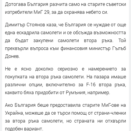
Дотогава България разчита само на старите съветски
изтребители MиГ 29, за да охранява небето си.
Димитър Стоянов каза, че България се нуждае от още
една ескадрила самолети и се обсъжда възможността
да бъдат закупени самолети втора ръка. Той
прехвърли въпроса към финансовия министър Гълъб
Донев.
Не е ясно доколко сериозно е намерението за
покупката на втора ръка самолети. На пазара имаше
различни опции, включително за F-16 втора ръка,
каквито бяха придобити от Румъния, например.
Ако България беше предоставила старите МиГ-ове на
Украйна, можеше да се търси помощ от страни-членки
за втора ръка самолети, но страната ни отхвърли
подобен вариант.