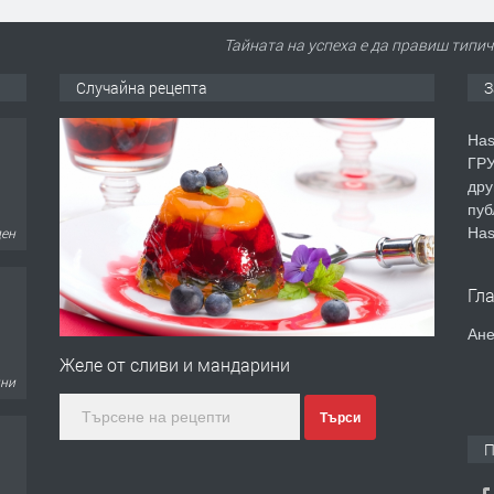
Тайната на успеха е да правиш типич
Случайна рецепта
З
Has
ГРУ
дру
пуб
Has
ден
Гл
Ане
Желе от сливи и мандарини
дни
Търси
П