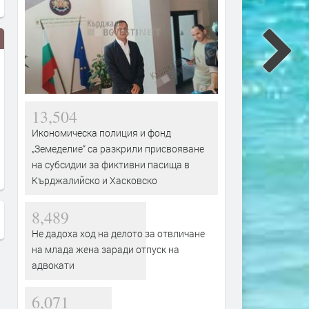
13,504
Икономическа полиция и фонд
„Земеделие“ са разкрили присвояване
на субсидии за фиктивни пасища в
Кърджалийско и Хасковско
8,489
Не дадоха ход на делото за отвличане
на млада жена заради отпуск на
адвокати
6,071