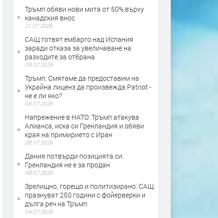
Тръмп обяви нови мита от 50% върху
канадския внос
21.07.2026
САЩ готвят ембарго над Испания
заради отказа за увеличаване на
разходите за отбрана
09.07.2026
Тръмп: Смятаме да предоставим на
Украйна лиценз да произвежда Patriot -
не е ли яко?
08.07.2026
Напрежение в НАТО: Тръмп атакува
Алианса, иска си Гренландия и обяви
края на примирието с Иран
08.07.2026
Дания потвърди позицията си:
Гренландия не е за продан
08.07.2026
Зрелищно, горещо и политизирано: САЩ
празнуват 250 години с фойерверки и
дълга реч на Тръмп
04.07.2026