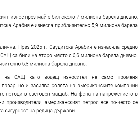
ският износ през май е бил около 7 милиона барела дневно,
дитска Арабия е изнесла приблизително 5,9 милиона барела
лична. През 2025 г. Саудитска Арабия е изнасяла средно
 САЩ са били на второ място с 6,6 милиона барела дневно.
изително 5,8 милиона барела дневно.
дът на САЩ като водещ износител не само променя
 пазар, но и засилва ролята на американските компании
те потоци в световен мащаб. На фона на напрежението в
ни производители, американският петрол все по-често се
а сигурност на редица държави.