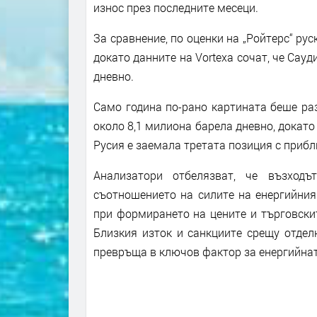
износ през последните месеци.
За сравнение, по оценки на „Ройтерс“ ру
докато данните на Vortexa сочат, че Сау
дневно.
Само година по-рано картината беше раз
около 8,1 милиона барела дневно, докато
Русия е заемала третата позиция с прибл
Анализатори отбелязват, че възхо
съотношението на силите на енергийния
при формирането на цените и търговски
Близкия изток и санкциите срещу отдел
превръща в ключов фактор за енергийнат