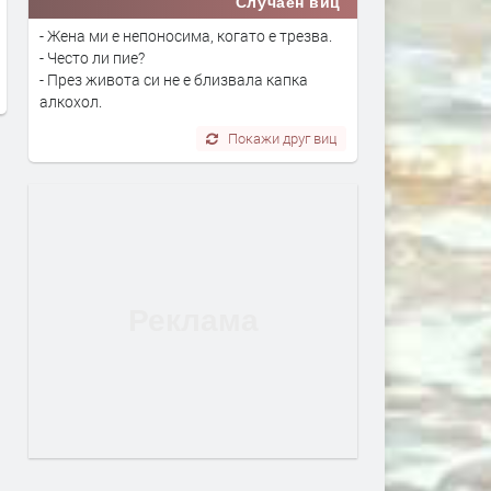
Случаен виц
Дигитално евро: портмонето ще
Цената на дизела е скочи
- Жена ми е непоносима, когато е трезва.
е вече в нашия смартфон
над 17% за месец. И
- Често ли пие?
продължава да расте
преди 4 дни
- През живота си не е близвала капка
преди 4 дни
алкохол.
Покажи друг виц