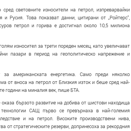
 сред световните износители на петрол, изпреварвайки
 и Русия. Това показват данни, цитирани от „Ройтерс“,
суров петрол и горива е достигнал около 10,5 милиона
голям износител за трети пореден месец, като увеличават
ийни пазари в период на геополитическо напрежение и
 за американската енергетика. Само преди няколко
ма от вноса на петрол от Близкия изток и беше сред най-
те години на миналия век, пише БТА.
оказа бързото развитие на добива от шистови находища
е технологии САЩ първо се превърнаха в най-големия
ледствие и на петрол. Високите производствени нива,
ва от стратегическите резерви, допринесоха за рекордния