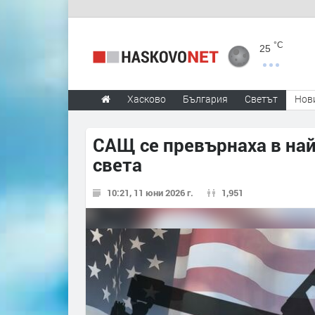
°C
25
Хасково
България
Светът
Нов
САЩ се превърнаха в най
света
10:21, 11 юни 2026 г.
1,951