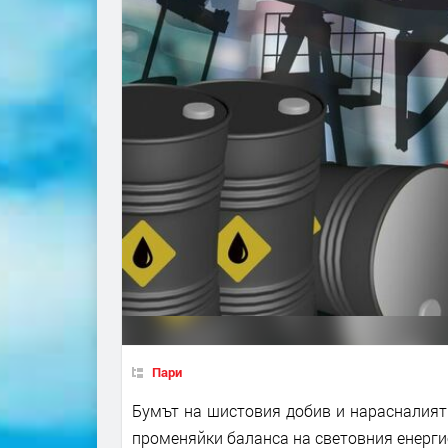
Пари
Бумът на шистовия добив и нарасналият 
променяйки баланса на световния енерги