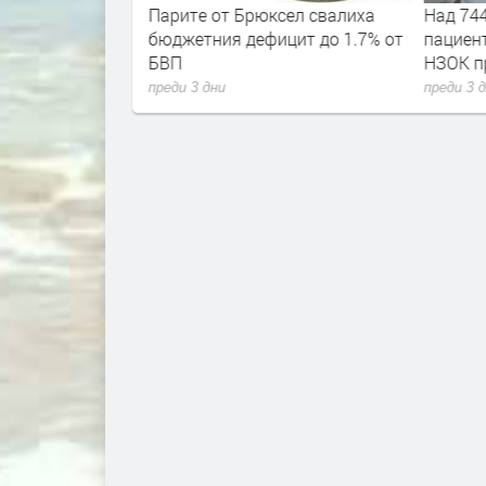
мени стигнаха и
Парите от Брюксел свалиха
Над 744
бюджетния дефицит до 1.7% от
пациент
БВП
НЗОК пр
преди 3 дни
преди 3 