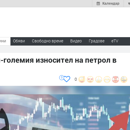
Календар
ини
Обяви
Свободно време
Видео
Градове
eTV
-големия износител на петрол в
0
0