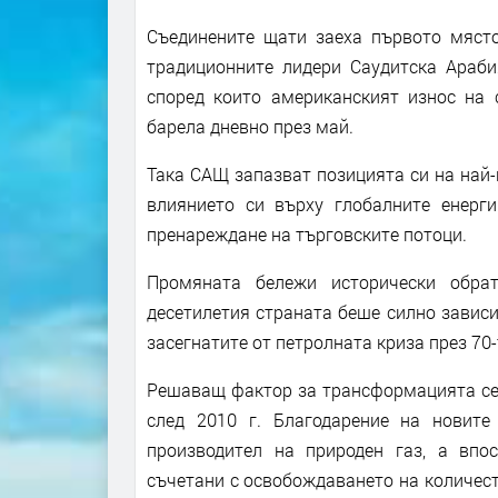
Съединените щати заеха първото място
традиционните лидери Саудитска Арабия
според които американският износ на 
барела дневно през май.
Така САЩ запазват позицията си на най-
влиянието си върху глобалните енерг
пренареждане на търговските потоци.
Промяната бележи исторически обрат
десетилетия страната беше силно зависи
засегнатите от петролната криза през 70-
Решаващ фактор за трансформацията се 
след 2010 г. Благодарение на новит
производител на природен газ, а впос
съчетани с освобождаването на количест