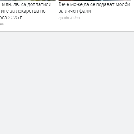
 млн. лв. са доплатили
Вече може да се подават молби
ите за лекарства по
за личен фалит
ез 2025 г.
преди 3 дни
дни