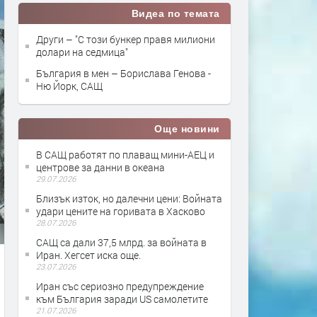
Видеа по темата
Други – "С този бункер правя милиони
долари на седмица"
България в мен – Борислава Генова -
Ню Йорк, САЩ
Още новини
В САЩ работят по плаващ мини-АЕЦ и
центрове за данни в океана
29.07.2026
Близък изток, но далечни цени: Войната
удари цените на горивата в Хасково
28.07.2026
САЩ са дали 37,5 млрд. за войната в
Иран. Хегсет иска още.
23.07.2026
Иран със сериозно предупреждение
към България заради US самолетите
21.07.2026