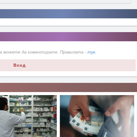
да можете да коментирате. Правилата -
тук
.
Вход