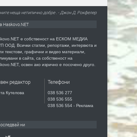
ните неща нетипично добре . - Джон Д. Рокфелер
а Haskovo.NET
kovo.NET е собственост на ЕСКОМ МЕДИА
П ООД. Всички статии, репортажи, интервюта и
ги текстови, графични и видео материали,
ликувани в сайта, са собственост на
kovo.NET, освен ако изрично е посочено друго.
авен редактор
Телефони
та Кутелова
038 536 277
038 536 555
038 536 554 - Реклама
оследвай ни