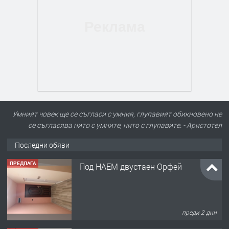
Умният човек ще се съгласи с умния, глупавият обикновено не
се съгласява нито с умните, нито с глупавите. - Аристотел
Последни обяви
ПРЕДЛАГА
Нов апартамент на ул. Липа до
Езикова гимназия
преди 2 дни