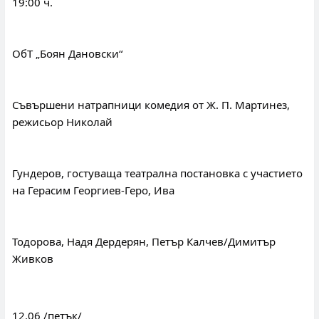
19:00 ч.
ОбТ „Боян Дановски“
Съвършени натрапници комедия от Ж. П. Мартинез, 
режисьор Николай
Гундеров, гостуваща театрална постановка с участието 
на Герасим Георгиев-Геро, Ива
Тодорова, Надя Дердерян, Петър Калчев/Димитър 
Живков
12.06 /петък/