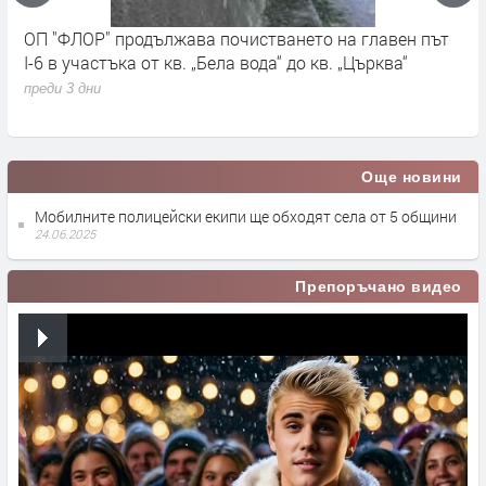
Община Радомир спечели финансиране за два нови
Г
проекта за енергийна ефективност на обществени
и
сгради
п
преди 3 дни
Още новини
Мобилните полицейски екипи ще обходят села от 5 общини
24.06.2025
Препоръчано видео