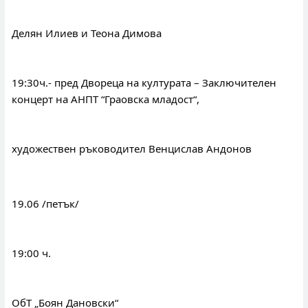
Делян Илиев и Теона Димова
19:30ч.- пред Двореца на културата – Заключителен 
концерт на АНПТ “Граовска младост“,
художествен ръководител Венцислав Андонов
19.06 /петък/
19:00 ч.
ОбТ „Боян Дановски“