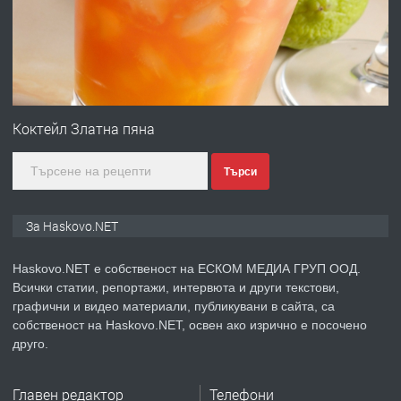
градската градина!
преди 5 дни
ПРЕДЛАГА
ПРОСТОРЕН ТРИСТАЕН
АПАРТАМЕНТ В НОВА СГРАДА КВ.
Коктейл Златна пяна
КУБА
Търси
преди 5 дни
ПРЕДЛАГА
Продавам парцел в гр. Хасково кв.
За Haskovo.NET
Хисаря до ток, вода,канализация,
асфалт 0889 537 426
Haskovo.NET е собственост на ЕСКОМ МЕДИА ГРУП ООД.
Всички статии, репортажи, интервюта и други текстови,
преди 5 дни
графични и видео материали, публикувани в сайта, са
собственост на Haskovo.NET, освен ако изрично е посочено
ПРЕДЛАГА
СГЛОБЯВАНЕ НА МЕБЕЛИ.
друго.
Главен редактор
Телефони