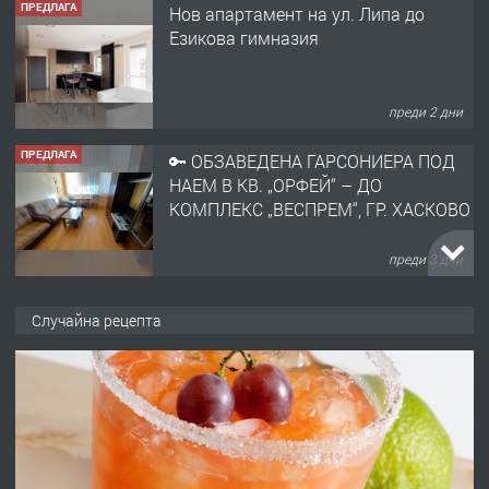
ПРЕДЛАГА
🔑 ОБЗАВЕДЕНА ГАРСОНИЕРА ПОД
НАЕМ В КВ. „ОРФЕЙ“ – ДО
КОМПЛЕКС „ВЕСПРЕМ“, ГР. ХАСКОВО
преди 3 дни
ПРЕДЛАГА
НАПЪЛНО ОБЗАВЕДЕН И
ОБОРУДВАН ТРИСТАЕН
АПАРТАМЕНТ В ЦЕНТЪРА НА ГР.
ХАСКОВО
преди 4 дни
ПРЕДЛАГА
Давам гараж под наем
Случайна рецепта
преди 4 дни
ПРЕДЛАГА
№4120 Магазин/Офис под наем в кв.
Любен Каравелов, Хасково-близо до