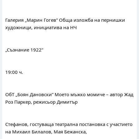
Галерия „Марин Гогев“ Обща изложба на пернишки 
художници, инициатива на НЧ
„Съзнание 1922“
19:00 ч.
ОбТ „Боян Дановски“ Моето мъжко момиче – автор Жад 
Роз Паркер, режисьор Димитър
Стефанов, гостуваща театрална постановка с участието 
на Михаил Билалов, Мая Бежанска,