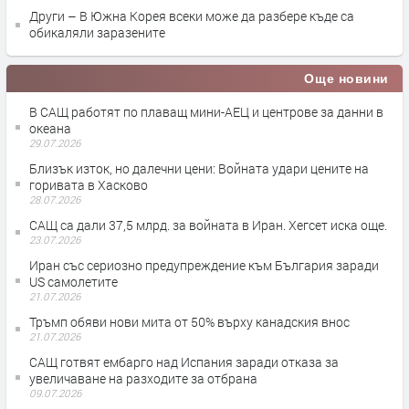
Други – В Южна Корея всеки може да разбере къде са
обикаляли заразените
Още новини
В САЩ работят по плаващ мини-АЕЦ и центрове за данни в
океана
29.07.2026
Близък изток, но далечни цени: Войната удари цените на
горивата в Хасково
28.07.2026
САЩ са дали 37,5 млрд. за войната в Иран. Хегсет иска още.
23.07.2026
Иран със сериозно предупреждение към България заради
US самолетите
21.07.2026
Тръмп обяви нови мита от 50% върху канадския внос
21.07.2026
САЩ готвят ембарго над Испания заради отказа за
увеличаване на разходите за отбрана
09.07.2026