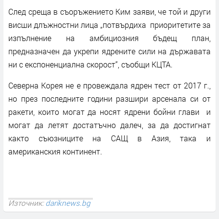
След среща в съоръжението Ким заяви, че той и други
висши длъжностни лица „потвърдиха приоритетите за
изпълнение на амбициозния бъдещ план,
предназначен да укрепи ядрените сили на държавата
ни с експоненциална скорост“, съобщи KЦТА.
Северна Корея не е провеждала ядрен тест от 2017 г.,
но през последните години разшири арсенала си от
ракети, които могат да носят ядрени бойни глави и
могат да летят достатъчно далеч, за да достигнат
както съюзниците на САЩ в Азия, така и
американския континент.
Източник:
dariknews.bg