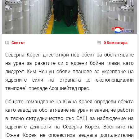
Светът
0 Коментара
Северна Корея днес откри нов обект за обогатяване
на уран за ракетите си с ядрени бойни глави, като
лидерът Ким Чен-ун обяви планове за укрепване на
ядрените сили на страната „с експоненциални
темпове“, предаде Асошиейтед прес.
Общото командване на Южна Корея определи обекта
като завод за обогатяване на уран и заяви, че работи
в тясно сътрудничество със САЩ за наблюдение на
ядрените дейности на Северна Корея. Военните на
Южна Корея не оповестиха веднага допълнителни