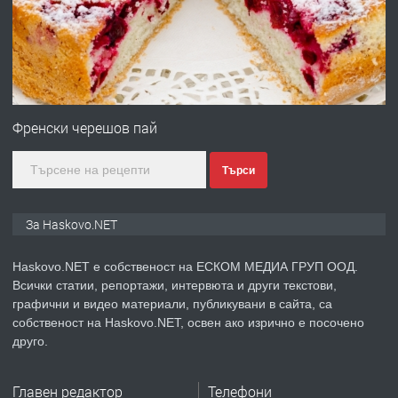
асфалт 0889 537 426
преди 2 дни
ПРЕДЛАГА
СГЛОБЯВАНЕ НА МЕБЕЛИ.
Френски черешов пай
Търси
преди 2 дни
ПРЕДЛАГА
№4119 Едностаен обзаведен
За Haskovo.NET
апартамент под наем в кв.
Училищни, гр. Хасково.
Haskovo.NET е собственост на ЕСКОМ МЕДИА ГРУП ООД.
Всички статии, репортажи, интервюта и други текстови,
преди 2 дни
графични и видео материали, публикувани в сайта, са
собственост на Haskovo.NET, освен ако изрично е посочено
ПРЕДЛАГА
Къртене на бетон! Събаряне на
друго.
сгради!
Главен редактор
Телефони