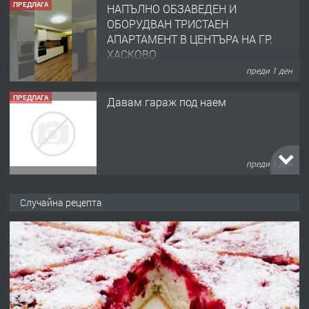
ПРЕДЛАГА
Давам гараж под наем
преди 1 ден
ПРЕДЛАГА
№4120 Магазин/Офис под наем в кв.
Любен Каравелов, Хасково-близо до
градската градина!
преди 1 ден
ПРЕДЛАГА
ПРОСТОРЕН ТРИСТАЕН
Случайна рецепта
АПАРТАМЕНТ В НОВА СГРАДА КВ.
КУБА
преди 2 дни
ПРЕДЛАГА
Продавам парцел в гр. Хасково кв.
Хисаря до ток, вода,канализация,