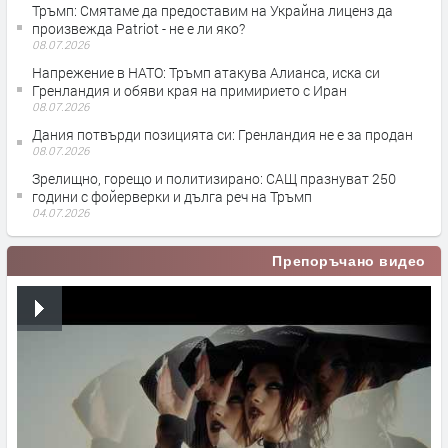
Тръмп: Смятаме да предоставим на Украйна лиценз да
произвежда Patriot - не е ли яко?
08.07.2026
Напрежение в НАТО: Тръмп атакува Алианса, иска си
Гренландия и обяви края на примирието с Иран
08.07.2026
Дания потвърди позицията си: Гренландия не е за продан
08.07.2026
Зрелищно, горещо и политизирано: САЩ празнуват 250
години с фойерверки и дълга реч на Тръмп
04.07.2026
Препоръчано видео