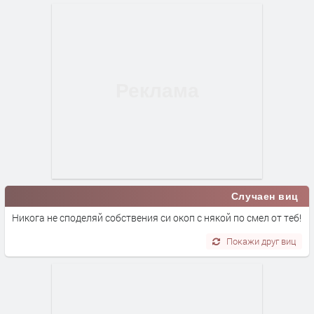
Случаен виц
Никога не споделяй собствения си окоп с някой по смел от теб!
Покажи друг виц