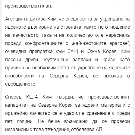
производствен план.
Агенцията цитира Ким, че спешността за укрепване на
ядреното възпиране на страната, както по отношение
на качеството, така и на количеството, е нараснала
поради конфронтациите с „най-жестоките врагове“,
очевидна препратка към САЩ и Южна Корея. Ким
посочи други неуточнени заплахи и кризи като
причина за необходимостта от укрепване на ядрените
способности на Северна Корея, се посочва в
съобщението.
Според KЦТА Ким твърди, че производственият
капацитет на Северна Корея за ядрени материали с
оръжейно качество се е удвоил в сравнение с преди
пет години. Не беше възможно да се провери
независимо това твърдение, отбелязва АП.