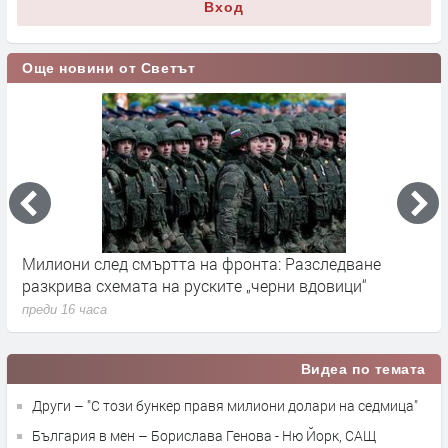
Вход
Още новини от Светът
Германските служби разследват руски опити за
Х
влияние върху местния вот през септември
у
преди 17 часа
п
Видеа по темата
Други – "С този бункер правя милиони долари на седмица"
България в мен – Борислава Генова - Ню Йорк, САЩ