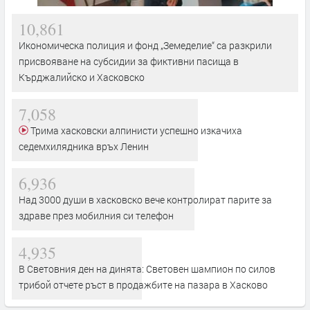
10,861
Икономическа полиция и фонд „Земеделие“ са разкрили
присвояване на субсидии за фиктивни пасища в
Кърджалийско и Хасковско
7,058
Трима хасковски алпинисти успешно изкачиха
седемхилядника връх Ленин
6,936
Над 3000 души в хасковско вече контролират парите за
здраве през мобилния си телефон
4,935
В Световния ден на динята: Световен шампион по силов
трибой отчете ръст в продажбите на пазара в Хасково