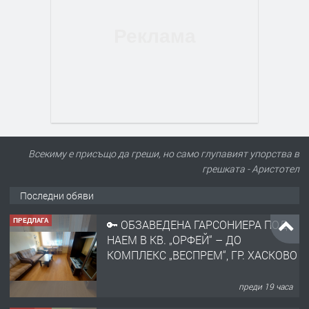
Всекиму е присъщо да греши, но само глупавият упорства в
грешката - Аристотел
Последни обяви
ПРЕДЛАГА
НАПЪЛНО ОБЗАВЕДЕН И
ОБОРУДВАН ТРИСТАЕН
АПАРТАМЕНТ В ЦЕНТЪРА НА ГР.
ХАСКОВО
преди 1 ден