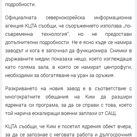
подробности.
Официалната севернокорейска информационна
агенция КЦТА съобщи, че съоръжението използва „по-
съвременна технология“, но не предостави
допълнителни подробности. Не е ясно къде се намира
заводът и кога е започнал да функционира. Снимки в
държавните медии показаха нещо, което изглеждаше
като голяма зала, в която се намират центрофуги,
необходими за обогатяване на уран за оръжия.
Разкриването на новия завод е в съответствие с
многократните обещания на Ким да разшири
ядрената си програма, за да се справи с това, което
той нарича ескалиращи военни заплахи от САЩ.
KЦТА съобщи, че Ким е посетил ядрения обект вчера,
за да се запознае с неговата работа и дългосрочния