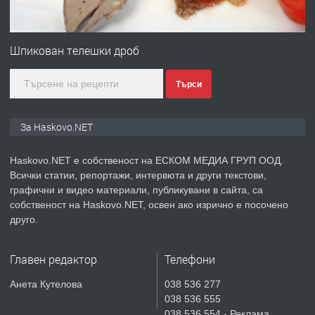
ПРЕДЛАГА
№4120 Магазин/Офис под наем в кв.
Любен Каравелов, Хасково-близо до
Шпикован телешки дроб
градската градина!
Търси
преди 3 дни
ПРЕДЛАГА
ПРОСТОРЕН ТРИСТАЕН
За Haskovo.NET
АПАРТАМЕНТ В НОВА СГРАДА КВ.
КУБА
Haskovo.NET е собственост на ЕСКОМ МЕДИА ГРУП ООД.
Всички статии, репортажи, интервюта и други текстови,
преди 4 дни
графични и видео материали, публикувани в сайта, са
собственост на Haskovo.NET, освен ако изрично е посочено
ПРЕДЛАГА
Продавам парцел в гр. Хасково кв.
друго.
Хисаря до ток, вода,канализация,
асфалт 0889 537 426
Главен редактор
Телефони
преди 4 дни
Анета Кутелова
038 536 277
038 536 555
ПРЕДЛАГА
СГЛОБЯВАНЕ НА МЕБЕЛИ.
038 536 554 - Реклама