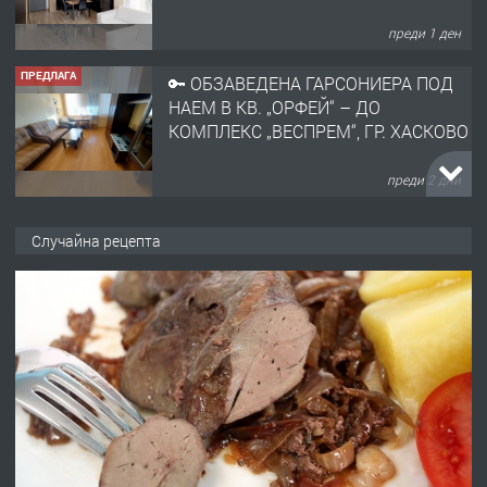
преди 1 ден
ПРЕДЛАГА
🔑 ОБЗАВЕДЕНА ГАРСОНИЕРА ПОД
НАЕМ В КВ. „ОРФЕЙ“ – ДО
КОМПЛЕКС „ВЕСПРЕМ“, ГР. ХАСКОВО
преди 2 дни
ПРЕДЛАГА
НАПЪЛНО ОБЗАВЕДЕН И
Случайна рецепта
ОБОРУДВАН ТРИСТАЕН
АПАРТАМЕНТ В ЦЕНТЪРА НА ГР.
ХАСКОВО
преди 3 дни
ПРЕДЛАГА
Давам гараж под наем
преди 3 дни