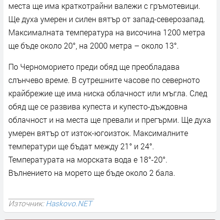
места ще има краткотрайни валежи с гръмотевици.
Ще духа умерен и силен вятър от запад-северозапад.
Максималната температура на височина 1200 метра
ще бъде около 20°, на 2000 метра – около 13°.
По Черноморието преди обяд ще преобладава
слънчево време. В сутрешните часове по северното
крайбрежие ще има ниска облачност или мъгла. След
обяд ще се развива купеста и купесто-дъждовна
облачност и на места ще превали и прегърми. Ще духа
умерен вятър от изток-югоизток. Максималните
температури ще бъдат между 21° и 24°.
Температурата на морската вода е 18°-20°.
Вълнението на морето ще бъде около 2 бала.
Източник:
Haskovo.NET