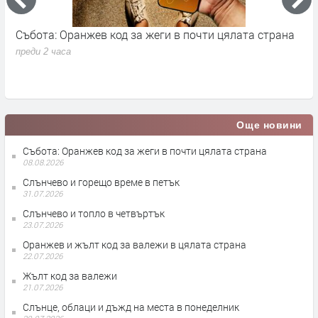
Събота: Оранжев код за жеги в почти цялата страна
П
в
преди 2 часа
п
Още новини
Събота: Оранжев код за жеги в почти цялата страна
08.08.2026
Слънчево и горещо време в петък
31.07.2026
Слънчево и топло в четвъртък
23.07.2026
Оранжев и жълт код за валежи в цялата страна
22.07.2026
Жълт код за валежи
21.07.2026
Слънце, облаци и дъжд на места в понеделник