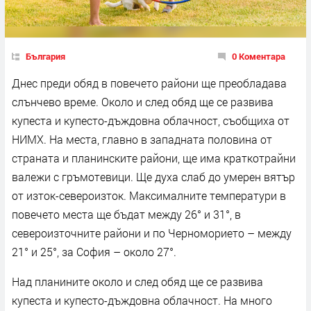
България
0 Коментара
Днес преди обяд в повечето райони ще преобладава
слънчево време. Около и след обяд ще се развива
купеста и купесто-дъждовна облачност, съобщиха от
НИМХ. На места, главно в западната половина от
страната и планинските райони, ще има краткотрайни
валежи с гръмотевици. Ще духа слаб до умерен вятър
от изток-североизток. Максималните температури в
повечето места ще бъдат между 26° и 31°, в
североизточните райони и по Черноморието – между
21° и 25°, за София – около 27°.
Над планините около и след обяд ще се развива
купеста и купесто-дъждовна облачност. На много