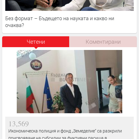
Без формат – Бъдещето на науката и какво ни
очаква?
Четени
Коментирани
13,569
Икономическа полиция и фонд „Земеделие“ са разкрили
присвояване на субсидии за фиктивни пасища в