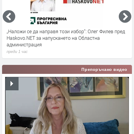
„Наложи се да направя този избор“: Олег Филев пред
Д
Haskovo.NET за напускането на Областна
ю
администрация
п
преди 1 час
Препоръчано видео