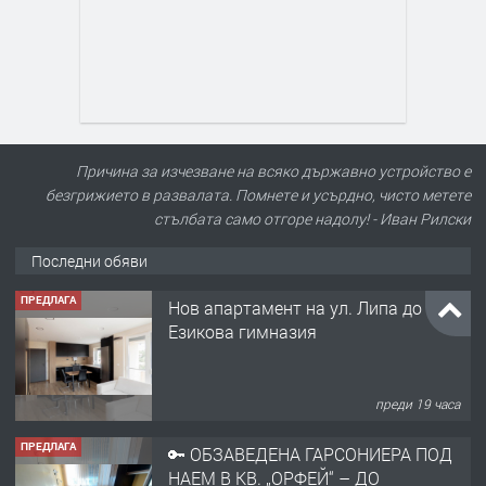
Причина за изчезване на всяко държавно устройство е
безгрижието в развалата. Помнете и усърдно, чисто метете
стълбата само отгоре надолу! - Иван Рилски
Последни обяви
ПРЕДЛАГА
Нов апартамент на ул. Липа до
Езикова гимназия
преди 19 часа
ПРЕДЛАГА
🔑 ОБЗАВЕДЕНА ГАРСОНИЕРА ПОД
НАЕМ В КВ. „ОРФЕЙ“ – ДО