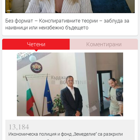
Без формат – Конспиративните теории – заблуда за
наивници или неизбежно бъдещето
Четени
Коментирани
13,184
Икономическа полиция и фонд „Земеделие“ са разкрили