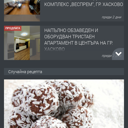
КОМПЛЕКС „ВЕСПРЕМ“, ГР. ХАСКОВО
преди 2 дни
ПРЕДЛАГА
НАПЪЛНО ОБЗАВЕДЕН И
ОБОРУДВАН ТРИСТАЕН
АПАРТАМЕНТ В ЦЕНТЪРА НА ГР.
ХАСКОВО
преди 2 дни
ПРЕДЛАГА
Давам гараж под наем
Случайна рецепта
преди 2 дни
ПРЕДЛАГА
№4120 Магазин/Офис под наем в кв.
Любен Каравелов, Хасково-близо до
градската градина!