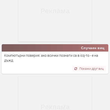
Случаен виц
Компютърни поверия: ако всички познати са в icq-то - е на
дъжд.
Покажи друг виц