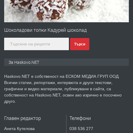
преди 3 дни
ПРЕДЛАГА
ПРОСТОРЕН ТРИСТАЕН
АПАРТАМЕНТ В НОВА СГРАДА КВ.
Шоколадови топки Кадурей шоколад
КУБА
Търси
преди 3 дни
ПРЕДЛАГА
Продавам парцел в гр. Хасково кв.
За Haskovo.NET
Хисаря до ток, вода,канализация,
асфалт 0889 537 426
Haskovo.NET е собственост на ЕСКОМ МЕДИА ГРУП ООД.
Всички статии, репортажи, интервюта и други текстови,
преди 3 дни
графични и видео материали, публикувани в сайта, са
собственост на Haskovo.NET, освен ако изрично е посочено
ПРЕДЛАГА
СГЛОБЯВАНЕ НА МЕБЕЛИ.
друго.
Главен редактор
Телефони
преди 3 дни
Анета Кутелова
038 536 277