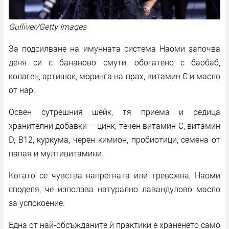
Gulliver/Getty Images
За подсилване на имунната система Наоми започва
деня си с бананово смути, обогатено с баобаб,
колаген, артишок, моринга на прах, витамин C и масло
от нар.
Освен сутрешния шейк, тя приема и редица
хранителни добавки – цинк, течен витамин C, витамин
D, B12, куркума, черен кимион, пробиотици, семена от
папая и мултивитамини.
Когато се чувства напрегната или тревожна, Наоми
споделя, че използва натурално лавандулово масло
за успокоение.
Една от най-обсъжданите ѝ практики е храненето само