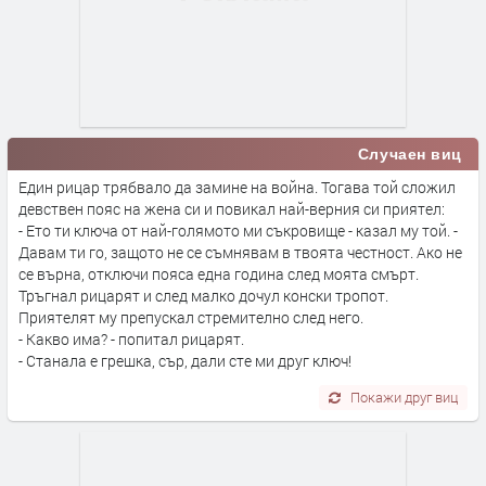
Случаен виц
Един рицар трябвало да замине на война. Тогава той сложил
девствен пояс на жена си и повикал най-верния си приятел:
- Ето ти ключа от най-голямото ми съкровище - казал му той. -
Давам ти го, защото не се съмнявам в твоята честност. Ако не
се върна, отключи пояса една година след моята смърт.
Тръгнал рицарят и след малко дочул конски тропот.
Приятелят му препускал стремително след него.
- Какво има? - попитал рицарят.
- Станала е грешка, сър, дали сте ми друг ключ!
Покажи друг виц