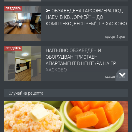
ПРЕДЛАГА
🔑 ОБЗАВЕДЕНА ГАРСОНИЕРА ПОД
НАЕМ В КВ. „ОРФЕЙ“ – ДО
КОМПЛЕКС „ВЕСПРЕМ“, ГР. ХАСКОВО
преди 3 дни
ПРЕДЛАГА
НАПЪЛНО ОБЗАВЕДЕН И
ОБОРУДВАН ТРИСТАЕН
АПАРТАМЕНТ В ЦЕНТЪРА НА ГР.
ХАСКОВО
преди 4 дни
ПРЕДЛАГА
Давам гараж под наем
Случайна рецепта
преди 4 дни
ПРЕДЛАГА
№4120 Магазин/Офис под наем в кв.