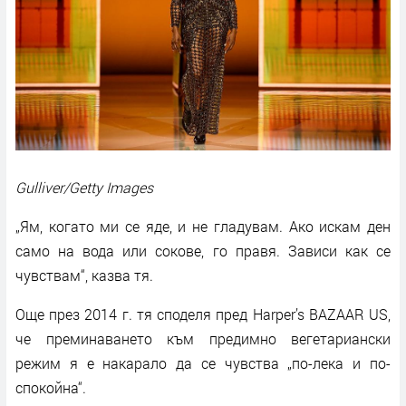
Gulliver/Getty Images
„Ям, когато ми се яде, и не гладувам. Ако искам ден
само на вода или сокове, го правя. Зависи как се
чувствам“, казва тя.
Още през 2014 г. тя споделя пред Harper’s BAZAAR US,
че преминаването към предимно вегетариански
режим я е накарало да се чувства „по-лека и по-
спокойна“.