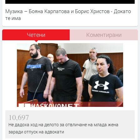
Музика – Бояна Карпатова и Борис Христов - Докато
те има
Четени
Коментирани
10,697
Не дадоха ход на делото за отвличане на млада жена
заради отпуск на адвокати