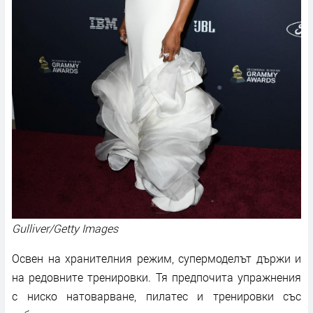
Gulliver/Getty Images
Освен на хранителния режим, супермоделът държи и
на редовните тренировки. Тя предпочита упражнения
с ниско натоварване, пилатес и тренировки със