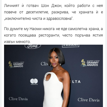
Личният ѝ готвач Шон Джон, който работи с нея
повече от десетилетие, разкрива, че храната ѝ е
„изключително чиста и здравословна“.
По думите му Наоми никога не яде самолетна храна, а
когато посещава ресторанти, често поръчва ястия
извън менюто.