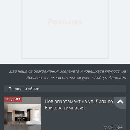
Две неща са безгранични: Вселената и човешката глупост. За
Вселената все пак не съм сигурен. - Алберт Айнщайн
Последни обяви
ПРЕДЛАГА
Нов апартамент на ул. Липа до
Езикова гимназия
преди 2 дни