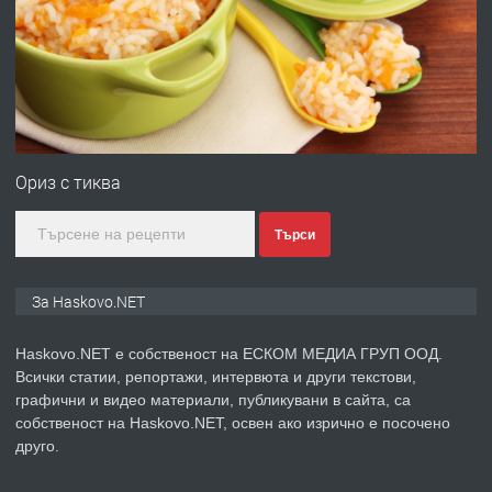
Любен Каравелов, Хасково-близо до
градската градина!
преди 5 дни
ПРЕДЛАГА
ПРОСТОРЕН ТРИСТАЕН
АПАРТАМЕНТ В НОВА СГРАДА КВ.
Ориз с тиква
КУБА
Търси
преди 5 дни
ПРЕДЛАГА
Продавам парцел в гр. Хасково кв.
За Haskovo.NET
Хисаря до ток, вода,канализация,
асфалт 0889 537 426
Haskovo.NET е собственост на ЕСКОМ МЕДИА ГРУП ООД.
Всички статии, репортажи, интервюта и други текстови,
преди 5 дни
графични и видео материали, публикувани в сайта, са
собственост на Haskovo.NET, освен ако изрично е посочено
ПРЕДЛАГА
СГЛОБЯВАНЕ НА МЕБЕЛИ.
друго.