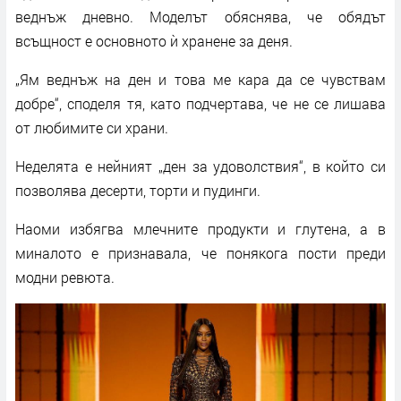
веднъж дневно. Моделът обяснява, че обядът
всъщност е основното ѝ хранене за деня.
„Ям веднъж на ден и това ме кара да се чувствам
добре“, споделя тя, като подчертава, че не се лишава
от любимите си храни.
Неделята е нейният „ден за удоволствия“, в който си
позволява десерти, торти и пудинги.
Наоми избягва млечните продукти и глутена, а в
миналото е признавала, че понякога пости преди
модни ревюта.