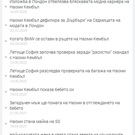
Изложба в Лондон отбелязва бляскавата модна кариера на
Наоми Кембъл
14.03.2024
Наоми Кембъл дефилира за „Бърбъри“ на Седмицата на
модата в Лондон
20.02.2024
Когато BMW се остави в ръцете на Наоми Кембъл
05.04.2023
Летище София започва проверка заради "расистки" скандал
с Наоми Кембъл
13.06.2022
Летище София разследва проверката на багажа на Наоми
Кембъл
13.06.2022
Наоми Кембъл показа бебето си
15.02.2022
Загадъчен мъж ще помага на Наоми в отглеждането на
бебето
21.05.2021
Наоми стана майка на 50
19.05.2021
Най-красивата жена в света стана звезда на социалните