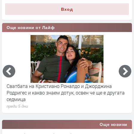
Вход
Още новини от Лайф
Сватбата на Кристиано Роналдо и Джорджина
Д
Родригес и какво знаем дотук, освен че ще е другата
Р
седмица
п
преди 5 дни
Още новини