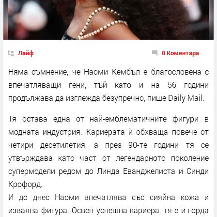
Лайф
0 Коментара
Няма съмнение, че Наоми Кембъл е благословена с
впечатляващи гени, тъй като и на 56 години
продължава да изглежда безупречно, пише Daily Mail.
Тя остава една от най-емблематичните фигури в
модната индустрия. Кариерата ѝ обхваща повече от
четири десетилетия, а през 90-те години тя се
утвърждава като част от легендарното поколение
супермодели редом до Линда Еванджелиста и Синди
Крофорд.
И до днес Наоми впечатлява със сияйна кожа и
изваяна фигура. Освен успешна кариера, тя е и горда