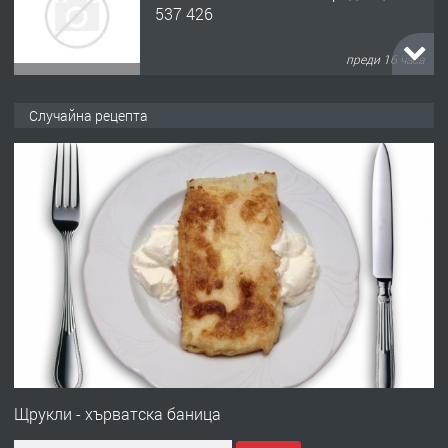
537 426
преди 16 часа
ПРЕДЛАГА
Давам обзаведено жилище за жена
Случайна рецепта
без брокери 0889 537 426
преди 16 часа
ПРЕДЛАГА
Под НАЕМ двустаен Орфей
преди 3 дни
ПРЕДЛАГА
Нов апартамент на ул. Липа до
Езикова гимназия
Щрукли - хърватска баница