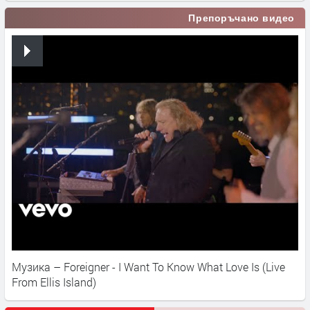
Препоръчано видео
Музика – Foreigner - I Want To Know What Love Is (Live
From Ellis Island)