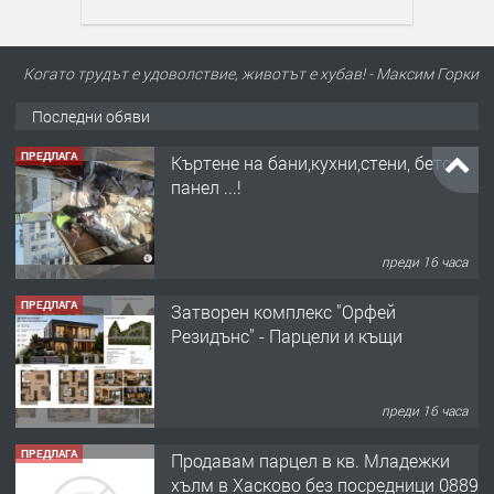
Когато трудът е удоволствие, животът е хубав! - Максим Горки
Последни обяви
ПРЕДЛАГА
Къртене на бани,кухни,стени, бетон,
панел ...!
преди 16 часа
ПРЕДЛАГА
Затворен комплекс "Орфей
Резидънс" - Парцели и къщи
преди 16 часа
ПРЕДЛАГА
Продавам парцел в кв. Младежки
хълм в Хасково без посредници 0889