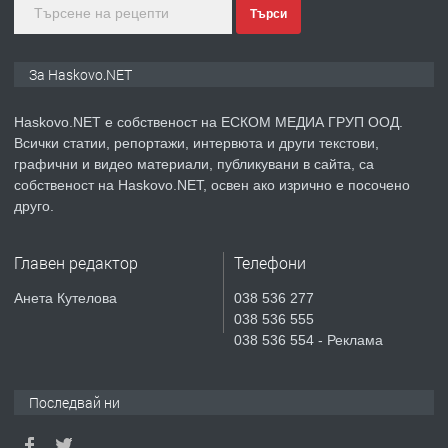
Търси
преди 3 дни
ПРЕДЛАГА
🔑 ОБЗАВЕДЕНА ГАРСОНИЕРА ПОД
За Haskovo.NET
НАЕМ В КВ. „ОРФЕЙ“ – ДО
КОМПЛЕКС „ВЕСПРЕМ“, ГР. ХАСКОВО
Haskovo.NET е собственост на ЕСКОМ МЕДИА ГРУП ООД.
Всички статии, репортажи, интервюта и други текстови,
преди 5 дни
графични и видео материали, публикувани в сайта, са
собственост на Haskovo.NET, освен ако изрично е посочено
ПРЕДЛАГА
НАПЪЛНО ОБЗАВЕДЕН И
друго.
ОБОРУДВАН ТРИСТАЕН
АПАРТАМЕНТ В ЦЕНТЪРА НА ГР.
Главен редактор
Телефони
ХАСКОВО
преди 5 дни
Анета Кутелова
038 536 277
038 536 555
ПРЕДЛАГА
Давам гараж под наем
038 536 554 - Реклама
Последвай ни
преди 5 дни