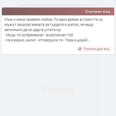
Случаен виц
Мъж и жена правели любов. По едно време, в страстта си,
мъжът захапал жената за гърдите и усетил, че нещо
започнало да се цеди в устата му.
- Муци, ти си бременна! - възкликнал той.
- Не е вярно, мили! - отговорила тя - Това е цирей!...
Покажи друг виц