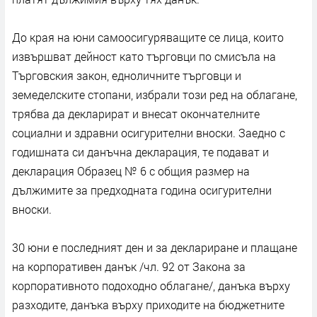
До края на юни самоосигуряващите се лица, които
извършват дейност като търговци по смисъла на
Търговския закон, едноличните търговци и
земеделските стопани, избрали този ред на облагане,
трябва да декларират и внесат окончателните
социални и здравни осигурителни вноски. Заедно с
годишната си данъчна декларация, те подават и
декларация Образец № 6 с общия размер на
дължимите за предходната година осигурителни
вноски.
30 юни е последният ден и за деклариране и плащане
на корпоративен данък /чл. 92 от Закона за
корпоративното подоходно облагане/, данъка върху
разходите, данъка върху приходите на бюджетните