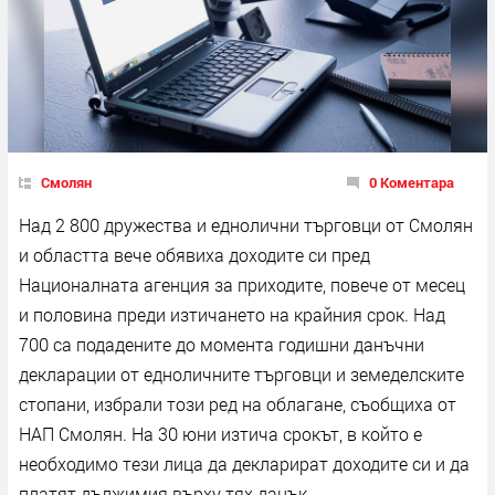
Смолян
0 Коментара
Над 2 800 дружества и еднолични търговци от Смолян
и областта вече обявиха доходите си пред
Националната агенция за приходите, повече от месец
и половина преди изтичането на крайния срок. Над
700 са подадените до момента годишни данъчни
декларации от едноличните търговци и земеделските
стопани, избрали този ред на облагане, съобщиха от
НАП Смолян. На 30 юни изтича срокът, в който е
необходимо тези лица да декларират доходите си и да
платят дължимия върху тях данък.