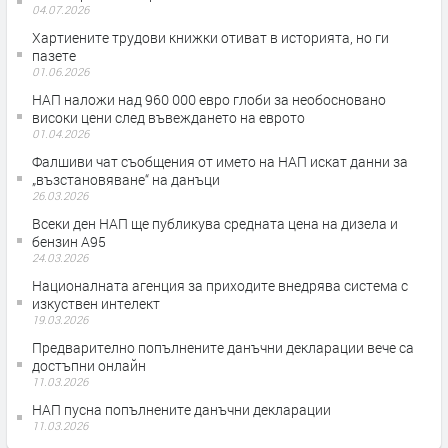
04.07.2026
Хартиените трудови книжки отиват в историята, но ги
пазете
01.06.2026
НАП наложи над 960 000 евро глоби за необосновано
високи цени след въвеждането на еврото
01.04.2026
Фалшиви чат съобщения от името на НАП искат данни за
„възстановяване“ на данъци
26.03.2026
Всеки ден НАП ще публикува средната цена на дизела и
бензин А95
24.03.2026
Националната агенция за приходите внедрява система с
изкуствен интелект
19.03.2026
Предварително попълнените данъчни декларации вече са
достъпни онлайн
11.03.2026
НАП пусна попълнените данъчни декларации
11.03.2026