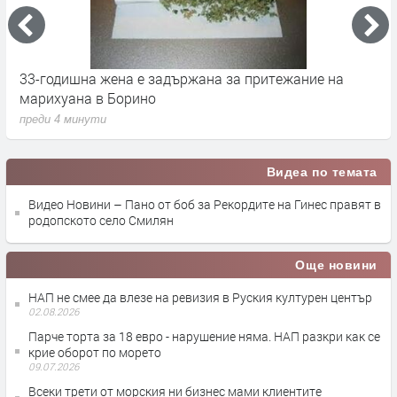
33-годишна жена е задържана за притежание на
В
марихуана в Борино
о
преди 4 минути
п
Видеа по темата
Видео Новини – Пано от боб за Рекордите на Гинес правят в
родопското село Смилян
Още новини
НАП не смее да влезе на ревизия в Руския културен център
02.08.2026
Парче торта за 18 евро - нарушение няма. НАП разкри как се
крие оборот по морето
09.07.2026
Всеки трети от морския ни бизнес мами клиентите