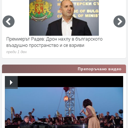
Премиерът Радев: Дрон нахлу в българското
О
въздушно пространство и се взриви
п
преди 1 ден
Препоръчано видео