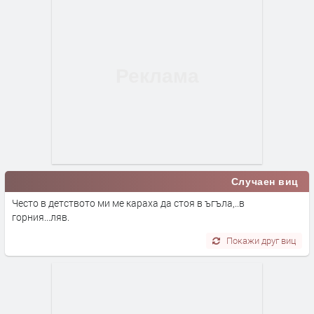
Случаен виц
Често в детството ми ме караха да стоя в ъгъла,..в
горния...ляв.
Покажи друг виц