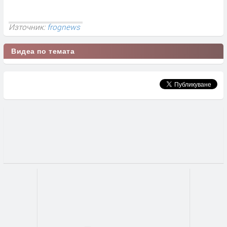
Източник:
frognews
Видеа по темата