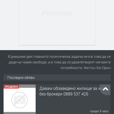
В днешния ден главната политическа задача не е в това да се
даде на човек свобода, а в това да се удовлетворят неговите
потребности. Уистън Хю Одън
Последни обяви
ПРЕДЛАГА
Давам обзаведено жилище за жена
без брокери 0889 537 426
преди 9 часа