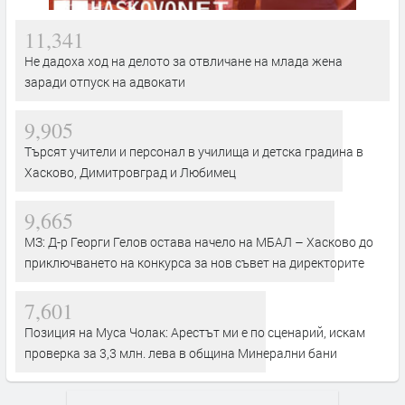
11,341
Не дадоха ход на делото за отвличане на млада жена
заради отпуск на адвокати
9,905
Търсят учители и персонал в училища и детска градина в
Хасково, Димитровград и Любимец
9,665
МЗ: Д-р Георги Гелов остава начело на МБАЛ – Хасково до
приключването на конкурса за нов съвет на директорите
7,601
Позиция на Муса Чолак: Арестът ми е по сценарий, искам
проверка за 3,3 млн. лева в община Минерални бани