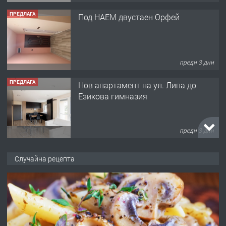
ПРЕДЛАГА
Под НАЕМ двустаен Орфей
преди 3 дни
ПРЕДЛАГА
Нов апартамент на ул. Липа до
Езикова гимназия
преди 3 дни
ПРЕДЛАГА
🔑 ОБЗАВЕДЕНА ГАРСОНИЕРА ПОД
Случайна рецепта
НАЕМ В КВ. „ОРФЕЙ“ – ДО
КОМПЛЕКС „ВЕСПРЕМ“, ГР. ХАСКОВО
преди 4 дни
ПРЕДЛАГА
НАПЪЛНО ОБЗАВЕДЕН И