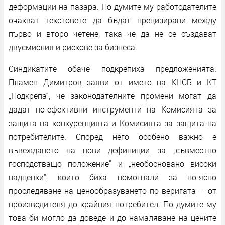
деформации на пазара. По думите му работодателите
очакват текстовете да бъдат прецизирани между
първо и второ четене, така че да не се създават
двусмислия и рискове за бизнеса.
Синдикатите обаче подкрепиха предложенията.
Пламен Димитров заяви от името на КНСБ и КТ
„Подкрепа“, че законодателните промени могат да
дадат по-ефективни инструменти на Комисията за
защита на конкуренцията и Комисията за защита на
потребителите. Според него особено важно е
въвеждането на нови дефиниции за „съвместно
господстващо положение“ и „необосновано високи
надценки“, които биха помогнали за по-ясно
проследяване на ценообразуването по веригата – от
производителя до крайния потребител. По думите му
това би могло да доведе и до намаляване на цените