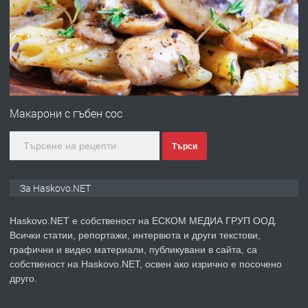
ОБОРУДВАН ТРИСТАЕН
АПАРТАМЕНТ В ЦЕНТЪРА НА ГР.
ХАСКОВО
преди 5 дни
ПРЕДЛАГА
Давам гараж под наем
Макарони с гъбен сос
Търси
преди 5 дни
ПРЕДЛАГА
№4120 Магазин/Офис под наем в кв.
За Haskovo.NET
Любен Каравелов, Хасково-близо до
градската градина!
Haskovo.NET е собственост на ЕСКОМ МЕДИА ГРУП ООД.
Всички статии, репортажи, интервюта и други текстови,
преди 5 дни
графични и видео материали, публикувани в сайта, са
собственост на Haskovo.NET, освен ако изрично е посочено
ПРЕДЛАГА
Къртене на бани,кухни,стени, бетон,
друго.
панел ...!