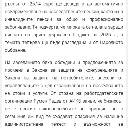
ръстът от 25,14 евро ще доведе и до автоматично
осъвременяване на наследствените пенсии, както и на
инвалидните пенсии за общо и професионално
заболяване. Тя подчерта, че мярката се налага заради
липсата на приет държавен бюджет за 2026 г., а
темата тепърва ще бъде разгледана и от Народното
събрание.
На заседанието бяха обсъдени и предложенията за
промени в Закона за защита на конкуренцията и
Закона за защита на потребителите, внесени от
управляващите с цел ограничаване на поскъпването
на стоки и услуги. От страна на работодателските
организации Румен Радев от АИКБ заяви, че бизнесът
не е против законопроектите по принцип, но в
сегашния им вид те създават опасения за излишна
административна тежест и възможност за