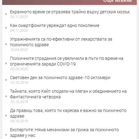
Още новини
Екранното време се отразява трайно върху детския мозък
20.11.2023
Как смартфоните увреждат едно поколение
04.11.2023
Упражненията са по-ефективни от лекарствата за
психичното здраве
12.04.2023
Психичните страдания се увеличили в пъти по време на
ограниченията заради COVID-19
05.06.2020
Световен ден за психичното здраве -10 октомври
10.10.2019
Тайната, която Кейт сподели на Меган и обединението на
Фантастичната четворка
10.10.2019
Да правиш това, което ти харесва е важно за психичното
здраве
09.10.2019
Експертите: Няма механизми за грижа за психичното
здраве у нас