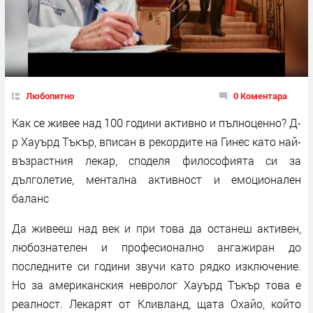
Любопитно
0 Коментара
Как се живее над 100 години активно и пълноценно? Д-
р Хауърд Тъкър, вписан в рекордите на Гинес като най-
възрастния лекар, споделя философията си за
дълголетие, ментална активност и емоционален
баланс
Да живееш над век и при това да останеш активен,
любознателен и професионално ангажиран до
последните си години звучи като рядко изключение.
Но за американския невролог Хауърд Тъкър това е
реалност. Лекарят от Кливланд, щата Охайо, който