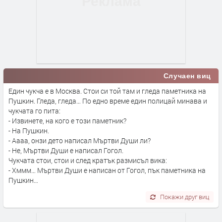
Случаен виц
Един чукча е в Москва. Стои си той там и гледа паметника на
Пушкин. Гледа, гледа… По едно време един полицай минава и
чукчата го пита:
- Извинете, на кого е този паметник?
- На Пушкин.
- Аааа, онзи дето написал Мъртви Души ли?
- Не, Мъртви Души е написал Гогол.
Чукчата стои, стои и след кратък размисъл вика:
- Хммм… Мъртви Души е написан от Гогол, пък паметника на
Пушкин…
Покажи друг виц