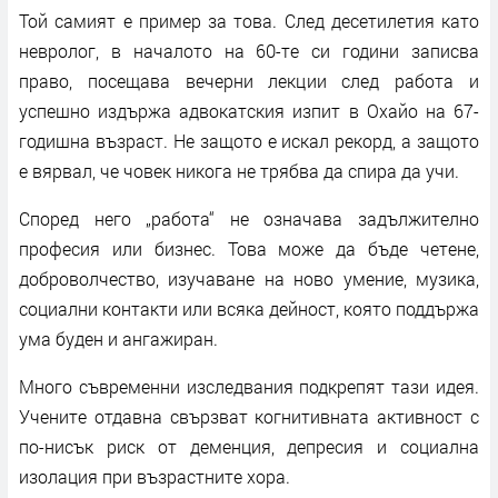
Той самият е пример за това. След десетилетия като
невролог, в началото на 60-те си години записва
право, посещава вечерни лекции след работа и
успешно издържа адвокатския изпит в Охайо на 67-
годишна възраст. Не защото е искал рекорд, а защото
е вярвал, че човек никога не трябва да спира да учи.
Според него „работа“ не означава задължително
професия или бизнес. Това може да бъде четене,
доброволчество, изучаване на ново умение, музика,
социални контакти или всяка дейност, която поддържа
ума буден и ангажиран.
Много съвременни изследвания подкрепят тази идея.
Учените отдавна свързват когнитивната активност с
по-нисък риск от деменция, депресия и социална
изолация при възрастните хора.