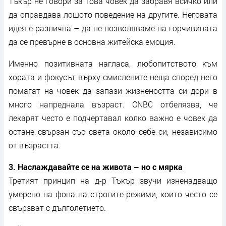
Тъкър не говори за това човек да забравя всичко или
да оправдава лошото поведение на другите. Неговата
идея е различна – да не позволяваме на горчивината
да се превърне в основна житейска емоция.
Именно позитивната нагласа, любопитството към
хората и фокусът върху смислените неща според него
помагат на човек да запази жизнеността си дори в
много напреднала възраст. CNBC отбелязва, че
лекарят често е подчертавал колко важно е човек да
остане свързан със света около себе си, независимо
от възрастта.
3. Наслаждавайте се на живота – но с мярка
Третият принцип на д-р Тъкър звучи изненадващо
умерено на фона на строгите режими, които често се
свързват с дълголетието.