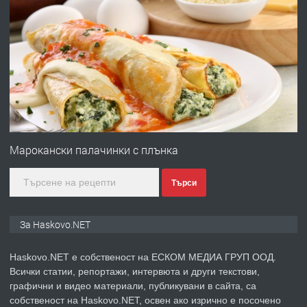
ПРЕДЛАГА
Давам гараж под наем
преди 5 дни
ПРЕДЛАГА
№4120 Магазин/Офис под наем в кв.
Любен Каравелов, Хасково-близо до
Марокански палачинки с плънка
градската градина!
Търси
преди 5 дни
ПРЕДЛАГА
ПРОСТОРЕН ТРИСТАЕН
За Haskovo.NET
АПАРТАМЕНТ В НОВА СГРАДА КВ.
КУБА
Haskovo.NET е собственост на ЕСКОМ МЕДИА ГРУП ООД.
Всички статии, репортажи, интервюта и други текстови,
преди 6 дни
графични и видео материали, публикувани в сайта, са
собственост на Haskovo.NET, освен ако изрично е посочено
ПРЕДЛАГА