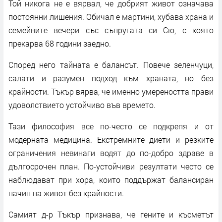
Той никога не е вярвал, че добрият живот означава
постоянни лишения. Обичал е мартини, хубава храна и
семейните вечери със съпругата си Сю, с която
прекарва 68 години заедно.
Според него тайната е балансът. Повече зеленчуци,
салати и разумен подход към храната, но без
крайности. Тъкър вярва, че именно умереността прави
удоволствието устойчиво във времето.
Тази философия все по-често се подкрепя и от
модерната медицина. Екстремните диети и резките
ограничения невинаги водят до по-добро здраве в
дългосрочен план. По-устойчиви резултати често се
наблюдават при хора, които поддържат балансиран
начин на живот без крайности.
Самият д-р Тъкър признава, че гените и късметът