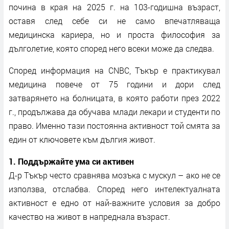
почина в края на 2025 г. на 103-годишна възраст,
оставя след себе си не само впечатляваща
медицинска кариера, но и проста философия за
дълголетие, която според него всеки може да следва.
Според информация на CNBC, Тъкър е практикувал
медицина повече от 75 години и дори след
затварянето на болницата, в която работи през 2022
г., продължава да обучава млади лекари и студенти по
право. Именно тази постоянна активност той смята за
един от ключовете към дългия живот.
1. Поддържайте ума си активен
Д-р Тъкър често сравнява мозъка с мускул – ако не се
използва, отслабва. Според него интелектуалната
активност е едно от най-важните условия за добро
качество на живот в напреднала възраст.