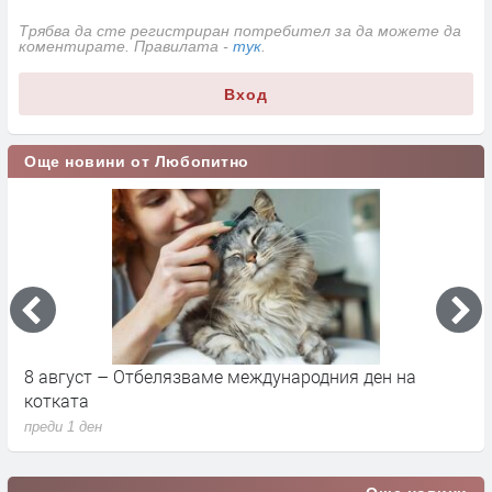
Трябва да сте регистриран потребител за да можете да
коментирате. Правилата -
тук
.
Вход
Още новини от Любопитно
8 август – Отбелязваме международния ден на
С
котката
п
преди 1 ден
п