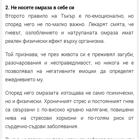
2. Не носете омраза в себе си
Второто правило на Тъкър е по-емоционално, но
според него не по-малко важно. Лекарят смята, че
гневът, озлоблението и натрупаната омраза имат
реален физически ефект върху организма.
Той признава, че през живота си е преживял загуби,
разочарования и несправедливост, но никога не е
позволявал на негативните емоции да определят
ежедневието му.
Според него омразата изтощава не само психически,
но и физически. Хроничният стрес и постоянният гняв
са свързани с по-високо кръвно налягане, повишени
нива на стресови хормони и по-голям риск от
сърдечно-съдови заболявания.