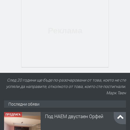
След 20 години ще бъде по-разочаровани от това, което не сте
успяли да направите, отколкото от това, което сте постигнали.
Марк Твен
Последни обяви
ПРЕДЛАГА
Под НАЕМ двустаен Орфей