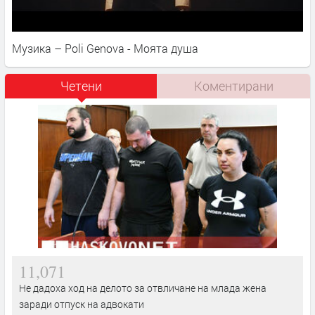
Музика – Poli Genova - Моята душа
Четени
Коментирани
11,071
Не дадоха ход на делото за отвличане на млада жена
заради отпуск на адвокати