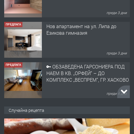
преди 3 дни
ПРЕДЛАГА
Нов апартамент на ул. Липа до
Езикова гимназия
преди 3 дни
ПРЕДЛАГА
🔑 ОБЗАВЕДЕНА ГАРСОНИЕРА ПОД
НАЕМ В КВ. „ОРФЕЙ“ – ДО
КОМПЛЕКС „ВЕСПРЕМ“, ГР. ХАСКОВО
преди 4 дни
ПРЕДЛАГА
НАПЪЛНО ОБЗАВЕДЕН И
Случайна рецепта
ОБОРУДВАН ТРИСТАЕН
АПАРТАМЕНТ В ЦЕНТЪРА НА ГР.
ХАСКОВО
преди 5 дни