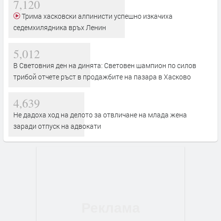
7,120
Трима хасковски алпинисти успешно изкачиха
седемхилядника връх Ленин
5,012
В Световния ден на динята: Световен шампион по силов
трибой отчете ръст в продажбите на пазара в Хасково
4,639
Не дадоха ход на делото за отвличане на млада жена
заради отпуск на адвокати