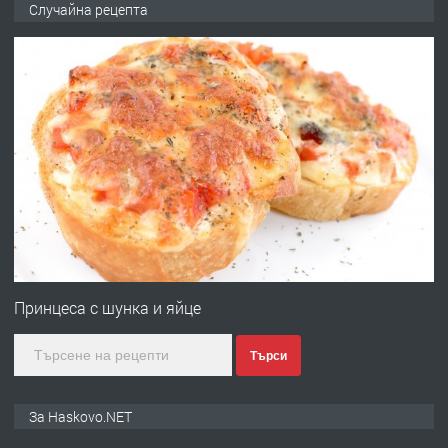
Случайна рецепта
ОБОРУДВАН ТРИСТАЕН
АПАРТАМЕНТ В ЦЕНТЪРА НА ГР.
ХАСКОВО
преди 2 дни
ПРЕДЛАГА
Давам гараж под наем
преди 2 дни
ПРЕДЛАГА
№4120 Магазин/Офис под наем в кв.
Любен Каравелов, Хасково-близо до
Принцеса с шунка и яйце
градската градина!
Търси
преди 2 дни
ПРЕДЛАГА
ПРОСТОРЕН ТРИСТАЕН
За Haskovo.NET
АПАРТАМЕНТ В НОВА СГРАДА КВ.