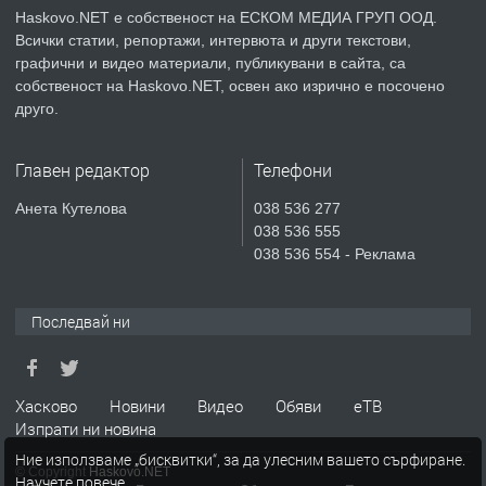
КУБА
Haskovo.NET е собственост на ЕСКОМ МЕДИА ГРУП ООД.
Всички статии, репортажи, интервюта и други текстови,
преди 3 дни
графични и видео материали, публикувани в сайта, са
собственост на Haskovo.NET, освен ако изрично е посочено
ПРЕДЛАГА
Продавам парцел в гр. Хасково кв.
друго.
Хисаря до ток, вода,канализация,
асфалт 0889 537 426
Главен редактор
Телефони
преди 3 дни
Анета Кутелова
038 536 277
038 536 555
ПРЕДЛАГА
СГЛОБЯВАНЕ НА МЕБЕЛИ.
038 536 554 - Реклама
Последвай ни
преди 3 дни
ПРЕДЛАГА
№4119 Едностаен обзаведен
Хасково
Новини
Видео
Обяви
еТВ
апартамент под наем в кв.
Изпрати ни новина
Училищни, гр. Хасково.
Ние използваме „бисквитки“, за да улесним вашето сърфиране.
© Copyright
Haskovo.NET
Научете повече
.