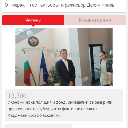
От мерак – гост актьорът и режисьор Делян Илиев
Четени
Коментирани
12,506
Икономическа полиция и фонд „Земеделие“ са разкрили
присвояване на субсидии за фиктивни пасища в
Кърджалийско и Хасковско