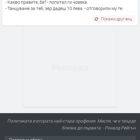
- Какво правите, бе? - попитал ги човека.
- Танцуваме за теб, зер дадеш 10 лева. - отговорили му те.
Покажи друг виц
Политиката е втората най-стара професия. Мисля, че е твърде
близка до първата. - Роналд Рейгън
Последни обяви