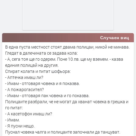
Случаен виц
В една пуста местност стоят двама полицаи, никой не минава.
Гледат в далечината се задава кола:
- А, сега тоя ще го одерем. Поне 10 лв. ще му вземем. - казва
единия полицай на другия.
Спират колата и питат шофьора:
- Аптечка имаш ли?
- Имам - отговаря човека и я показва.
- А пожарогасител?
- Имам - отговаря пак човека и го показва.
Полицаите разбрали, че не могат да хванат човека в грешка и
го питат:
- А касетофон имаш ли?
- Имам.
- Я пусни нещо.
Пуснал човека чалга и полицаите започнали да танцуват.