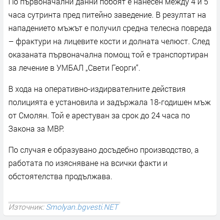
По първоначални данни побоят е нанесен между 4 и 5
часа сутринта пред питейно заведение. В резултат на
нападението мъжът е получил средна телесна повреда
– фрактури на лицевите кости и долната челюст. След
оказаната първоначална помощ той е транспортиран
за лечение в УМБАЛ „Свети Георги“.
В хода на оперативно-издирвателните действия
полицията е установила и задържала 18-годишен мъж
от Смолян. Той е арестуван за срок до 24 часа по
Закона за МВР.
По случая е образувано досъдебно производство, а
работата по изясняване на всички факти и
обстоятелства продължава.
Източник:
Smolyan.bgvesti.NET