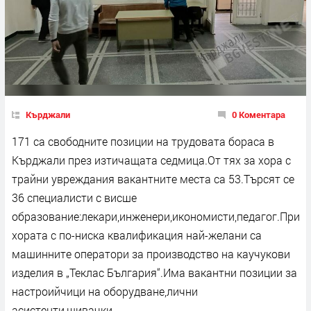
Кърджали
0 Коментара
171 са свободните позиции на трудовата бораса в
Кърджали през изтичащата седмица.От тях за хора с
трайни увреждания вакантните места са 53.Търсят се
36 специалисти с висше
образование:лекари,инженери,икономисти,педагог.При
хората с по-ниска квалификация най-желани са
машинните оператори за производство на каучукови
изделия в „Теклас България“.Има вакантни позиции за
настроийчици на оборудване,лични
асистенти,шивачки.