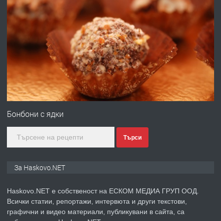
преди 3 дни
ПРЕДЛАГА
Нов апартамент на ул. Липа до
Езикова гимназия
преди 3 дни
ПРЕДЛАГА
🔑 ОБЗАВЕДЕНА ГАРСОНИЕРА ПОД
НАЕМ В КВ. „ОРФЕЙ“ – ДО
Бонбони с ядки
КОМПЛЕКС „ВЕСПРЕМ“, ГР. ХАСКОВО
Търси
преди 5 дни
ПРЕДЛАГА
НАПЪЛНО ОБЗАВЕДЕН И
За Haskovo.NET
ОБОРУДВАН ТРИСТАЕН
АПАРТАМЕНТ В ЦЕНТЪРА НА ГР.
Haskovo.NET е собственост на ЕСКОМ МЕДИА ГРУП ООД.
ХАСКОВО
Всички статии, репортажи, интервюта и други текстови,
преди 5 дни
графични и видео материали, публикувани в сайта, са