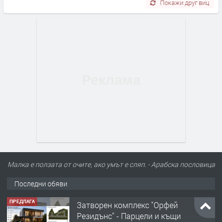
Покажи друг виц
Малка е ползата от очите, ако умът е сляп. - Арабска пословица
Последни обяви
ПРЕДЛАГА
Затворен комплекс "Орфей
Резидънс" - Парцели и къщи