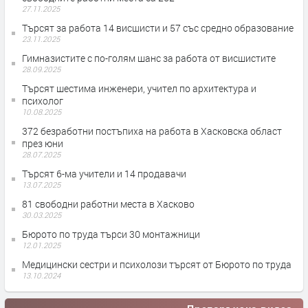
27.11.2025
Търсят за работа 14 висшисти и 57 със средно образование
23.11.2025
Гимназистите с по-голям шанс за работа от висшистите
28.09.2025
Търсят шестима инженери, учител по архитектура и
психолог
10.08.2025
372 безработни постъпиха на работа в Хасковска област
през юни
28.07.2025
Търсят 6-ма учители и 14 продавачи
13.07.2025
81 свободни работни места в Хасково
30.03.2025
Бюрото по труда търси 30 монтажници
12.01.2025
Медицински сестри и психолози търсят от Бюрото по труда
13.10.2024