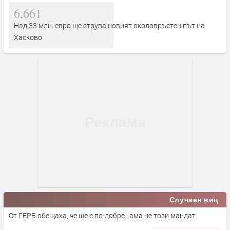
6,661
Над 33 млн. евро ще струва новият околовръстен път на
Хасково
Случаен виц
От ГЕРБ обещаха, че ще е по-добре...ама не този мандат.