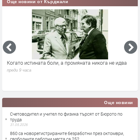
Още новини от Кърджали
Когато истината боли, а промяната никога не идва
М
К
преди 9 часа
п
Още новини
Счетоводител и учител по физика търсят от Бюрото по
труда
31.05.2026
860 са новорегистрираните безработни през октомври,
свободните работни места са 252