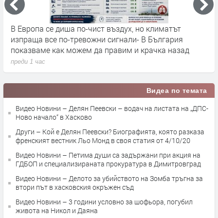
ф
В Европа се диша по-чист въздух, но климатът
Т
изпраща все по-тревожни сигнали- В България
б
показваме как можем да правим и крачка назад
К
преди 1 час
п
Видеа по темата
Видео Новини – Делян Пеевски – водач на листата на „ДПС-
Ново начало“ в Хасково
Други – Кой е Делян Пеевски? Биографията, която разказа
френският вестник Льо Монд в своя статия от 4/10/20
Видео Новини – Петима души са задържани при акция на
ГДБОП и специализираната прокуратура в Димитровград
Видео Новини – Делото за убийството на Зомба тръгна за
втори път в хасковския окръжен съд
Видео Новини – 3 години условно за шофьора, погубил
живота на Никол и Даяна