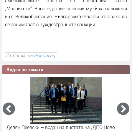
американските власти по глобалния закон
„Магнитски“. Впоследствие санкции му бяха наложени
и от Великобритания. Българските власти отказаха да
се занимават с чуждестранните санкции.
Източник:
mediapool.bg
Видеа по темата
Делян Пеевски – водач на листата на „ДПС-Ново
К