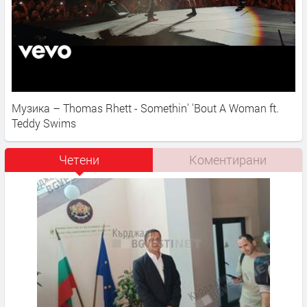
Музика – Thomas Rhett - Somethin' 'Bout A Woman ft.
Teddy Swims
Четени
Коментирани