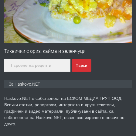
АПАРТАМЕНТ В НОВА СГРАДА КВ.
КУБА
преди 2 дни
ПРЕДЛАГА
Продавам парцел в гр. Хасково кв.
Хисаря до ток, вода,канализация,
Тиквички с ориз, кайма и зеленчуци
асфалт 0889 537 426
Търси
преди 2 дни
ПРЕДЛАГА
СГЛОБЯВАНЕ НА МЕБЕЛИ.
За Haskovo.NET
Haskovo.NET е собственост на ЕСКОМ МЕДИА ГРУП ООД.
Всички статии, репортажи, интервюта и други текстови,
преди 2 дни
графични и видео материали, публикувани в сайта, са
собственост на Haskovo.NET, освен ако изрично е посочено
ПРЕДЛАГА
№4119 Едностаен обзаведен
друго.
апартамент под наем в кв.
Училищни, гр. Хасково.