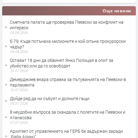
Още новини
Сметната палата ще провeрява Пеевски за конфликт на
интереси
05.08.2026
Е-79: Къде потънаха милионите и кой опъна прокурорски
чадър?
04.08.2026
Остават 18 дни да обвинят Янко Полицая в опит за
убийство или да го освободят
10.07.2026
Демерджиев вкара справка за пътуванията на Пеевски в
парламента
10.07.2026
Дойде ред да ни събуят и долните гащи
09.07.2026
8 неудобни въпроса за скандала с полетите на Пеевски и
Атанасова
07.07.2026
Архитект от управлението на ГЕРБ бе задържан заради
„Баба Алино“