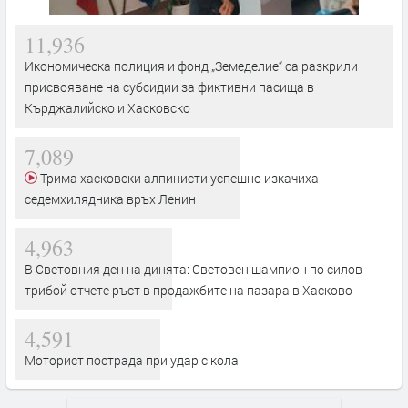
11,936
Икономическа полиция и фонд „Земеделие“ са разкрили
присвояване на субсидии за фиктивни пасища в
Кърджалийско и Хасковско
7,089
Трима хасковски алпинисти успешно изкачиха
седемхилядника връх Ленин
4,963
В Световния ден на динята: Световен шампион по силов
трибой отчете ръст в продажбите на пазара в Хасково
4,591
Моторист пострада при удар с кола