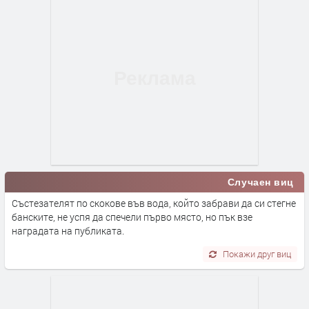
Случаен виц
Състезателят по скокове във вода, който забрави да си стегне
банските, не успя да спечели първо място, но пък взе
наградата на публиката.
Покажи друг виц