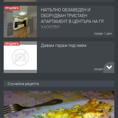
ПРЕДЛАГА
НАПЪЛНО ОБЗАВЕДЕН И
ОБОРУДВАН ТРИСТАЕН
АПАРТАМЕНТ В ЦЕНТЪРА НА ГР.
ХАСКОВО
преди 1 ден
ПРЕДЛАГА
Давам гараж под наем
преди 2 дни
ПРЕДЛАГА
№4120 Магазин/Офис под наем в кв.
Случайна рецепта
Любен Каравелов, Хасково-близо до
градската градина!
преди 2 дни
ПРЕДЛАГА
ПРОСТОРЕН ТРИСТАЕН