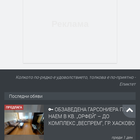
Колкото по-рядко е удоволствието, толкова е по-приятно -
Епиктет
Последни обяви
ПРЕДЛАГА
🔑 ОБЗАВЕДЕНА ГАРСОНИЕРА ПОД
НАЕМ В КВ. „ОРФЕЙ“ – ДО
КОМПЛЕКС „ВЕСПРЕМ“, ГР. ХАСКОВО
преди 1 ден