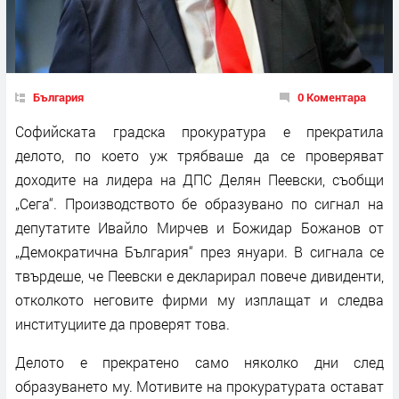
България
0 Коментара
Софийската градска прокуратура е прекратила
делото, по което уж трябваше да се проверяват
доходите на лидера на ДПС Делян Пеевски, съобщи
„Сега“. Производството бе образувано по сигнал на
депутатите Ивайло Мирчев и Божидар Божанов от
„Демократична България“ през януари. В сигнала се
твърдеше, че Пеевски е декларирал повече дивиденти,
отколкото неговите фирми му изплащат и следва
институциите да проверят това.
Делото е прекратено само няколко дни след
образуването му. Мотивите на прокуратурата остават