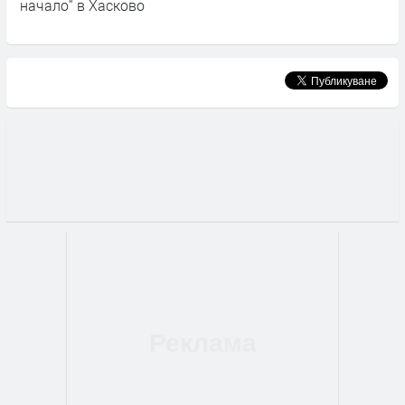
начало“ в Хасково
ф
4