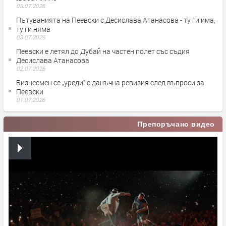
03.07.2026
Пътуванията на Пеевски с Десислава Атанасова - ту ги има,
ту ги няма
03.07.2026
Пеевски е летял до Дубай на частен полет със съдия
Десислава Атанасова
02.07.2026
Бизнесмен се „уреди“ с данъчна ревизия след въпроси за
Пеевски
01.07.2026
Препоръчано видео