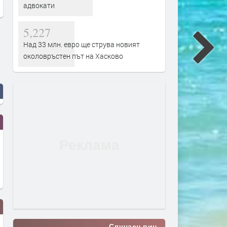
адвокати
5,227
Над 33 млн. евро ще струва новият
околовръстен път на Хасково
Случаен виц