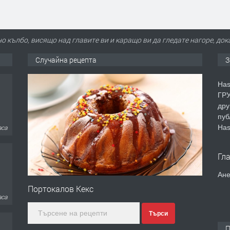
о кълбо, висящо над главите ви и каращо ви да гледате нагоре, док
Случайна рецепта
З
Has
ГРУ
дру
пуб
Has
аса
Гл
Ане
Портокалов Кекс
аса
Търси
П