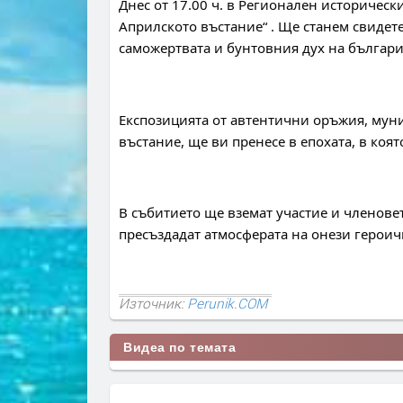
Днес от 17.00 ч. в Регионален историческ
Априлското въстание“ . Ще станем свидете
саможертвата и бунтовния дух на българи
Експозицията от автентични оръжия, муни
въстание, ще ви пренесе в епохата, в коят
В събитието ще вземат участие и членовет
пресъздадат атмосферата на онези героич
Източник:
Perunik.COM
Видеа по темата