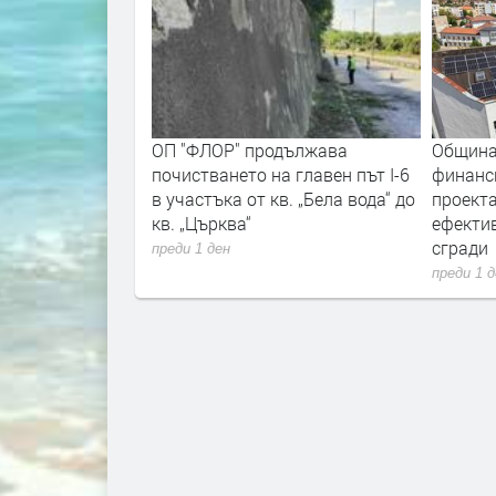
вгуст, Перник ще
ОП "ФЛОР" продължава
Община
та културна
почистването на главен път I-6
финанс
в участъка от кв. „Бела вода“ до
проекта
кв. „Църква“
ефекти
сгради
преди 1 ден
преди 1 