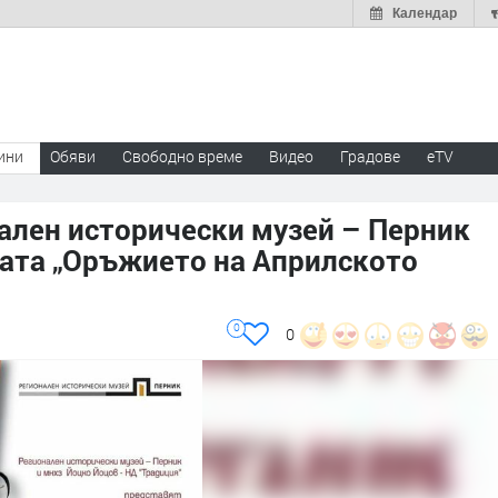
Календар
ини
Обяви
Свободно време
Видео
Градове
eTV
онален исторически музей – Перник
ата „Оръжието на Априлското
0
0