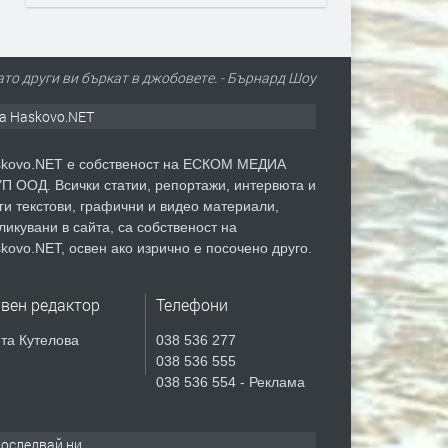
ато други ви бъркат в джобовете. - Бърнард Шоу
а Haskovo.NET
kovo.NET е собственост на ЕСКОМ МЕДИА
П ООД. Всички статии, репортажи, интервюта и
ги текстови, графични и видео материали,
ликувани в сайта, са собственост на
kovo.NET, освен ако изрично е посочено друго.
авен редактор
Телефони
та Кутелова
038 536 277
038 536 555
038 536 554 - Реклама
оследвай ни