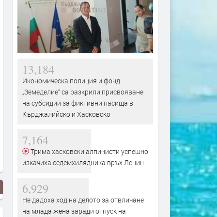
13,184
Икономическа полиция и фонд
„Земеделие“ са разкрили присвояване
на субсидии за фиктивни пасища в
Кърджалийско и Хасковско
7,164
Трима хасковски алпинисти успешно
изкачиха седемхилядника връх Ленин
6,929
Не дадоха ход на делото за отвличане
на млада жена заради отпуск на