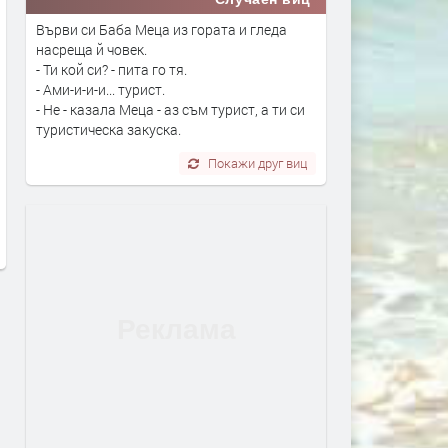
Върви си Баба Меца из гората и гледа
насреща й човек.
- Ти кой си? - пита го тя.
- Ами-и-и-и... турист.
- Не - казала Меца - аз съм турист, а ти си
туристическа закуска.
Полицията в Перник се намеси
Министър Ивкова разпор
след сигнали за шумни
пълно отстраняване на
Покажи друг виц
младежи и тормоз над
нередностите в здравни 
психично болна жена
в Пернишко
преди 2 дни
преди 2 дни