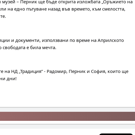
и музей – Перник ще бъде открита изложбата „Оръжието на 
ли на едно пътуване назад във времето, към смелостта, 
те.
ции и документи, използвани по време на Априлското 
о свободата е била мечта.
е на НД „Традиция“ - Радомир, Перник и София, които ще 
ни дни!