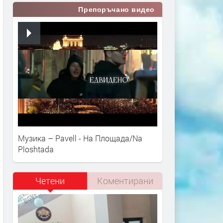
Препоръчано видео
Музика – Pavell - На Площада/Na
Ploshtada
Четени
Коментирани