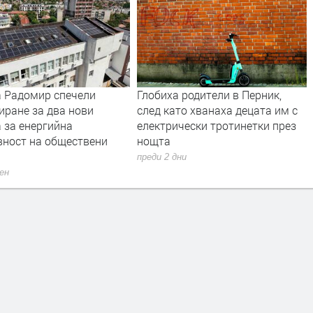
 Радомир спечели
Глобиха родители в Перник,
иране за два нови
след като хванаха децата им с
 за енергийна
електрически тротинетки през
вност на обществени
нощта
преди 2 дни
ден