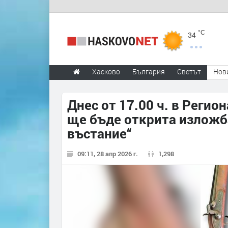
°C
34
Хасково
България
Светът
Нов
Днес от 17.00 ч. в Реги
ще бъде открита изложб
въстание“
09:11, 28 апр 2026 г.
1,298