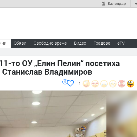
Календар
ини
Обяви
Свободно време
Видео
Градове
eTV
а 11-то ОУ „Елин Пелин“ посетиха
к Станислав Владимиров
0
1