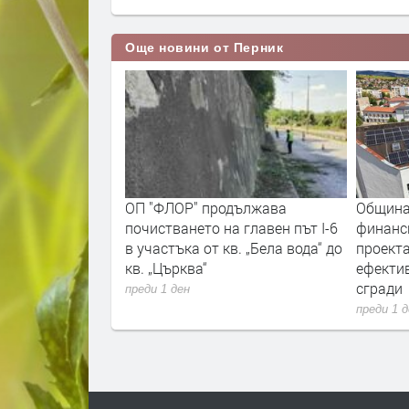
Още новини от Перник
вгуст, Перник ще
ОП "ФЛОР" продължава
Община
та културна
почистването на главен път I-6
финанс
в участъка от кв. „Бела вода“ до
проекта
кв. „Църква“
ефекти
сгради
преди 1 ден
преди 1 