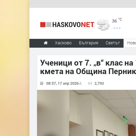
°C
36
Хасково
България
Светът
Нов
Ученици от 7. „в“ клас н
кмета на Община Перни
08:57, 17 апр 2026 г.
2,793