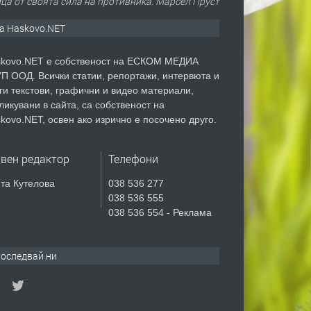
ца от своята сила на противника. Марсел Пруст
а Haskovo.NET
kovo.NET е собственост на ЕСКОМ МЕДИА
П ООД. Всички статии, репортажи, интервюта и
ги текстови, графични и видео материали,
ликувани в сайта, са собственост на
kovo.NET, освен ако изрично е посочено друго.
авен редактор
Телефони
та Кутелова
038 536 277
038 536 555
038 536 554 - Реклама
оследвай ни