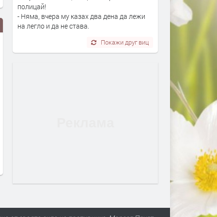
полицай!
- Няма, вчера му казах два дена да лежи
на легло и да не става.
Покажи друг виц
Полицията в Перник се намеси
Министър Ивкова разпор
след сигнали за шумни
пълно отстраняване на
младежи и тормоз над
нередностите в здравни 
психично болна жена
в Пернишко
преди 1 ден
преди 2 дни