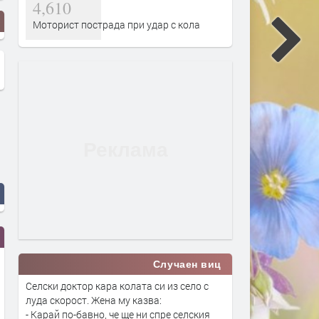
4,610
Моторист пострада при удар с кола
Случаен виц
Селски доктор кара колата си из село с
луда скорост. Жена му казва:
- Карай по-бавно, че ще ни спре селския