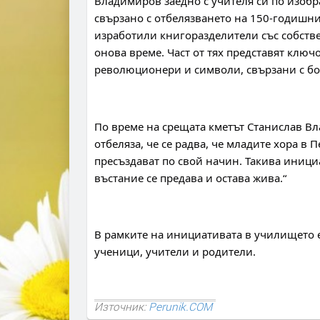
Владимиров заедно с учителя си по изоб
свързано с отбелязването на 150-годишни
изработили книгоразделители със собстве
онова време. Част от тях представят ключо
революционери и символи, свързани с бо
По време на срещата кметът Станислав В
отбеляза, че се радва, че младите хора в 
пресъздават по свой начин. Такива инициа
въстание се предава и остава жива.“
В рамките на инициативата в училището е
ученици, учители и родители.
Източник:
Perunik.COM