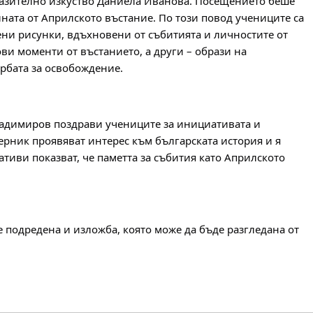
разително изкуство Даниела Иванова. Посещението беше 
ната от Априлското въстание. По този повод учениците са 
ни рисунки, вдъхновени от събитията и личностите от 
ви моменти от въстанието, а други – образи на 
рбата за освобождение.
ладимиров поздрави учениците за инициативата и 
Перник проявяват интерес към българската история и я 
тиви показват, че паметта за събития като Априлското 
 подредена и изложба, която може да бъде разгледана от 