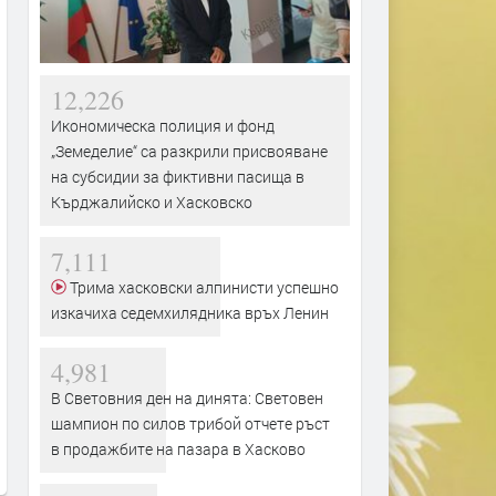
12,226
Икономическа полиция и фонд
„Земеделие“ са разкрили присвояване
на субсидии за фиктивни пасища в
Кърджалийско и Хасковско
7,111
Трима хасковски алпинисти успешно
изкачиха седемхилядника връх Ленин
4,981
В Световния ден на динята: Световен
шампион по силов трибой отчете ръст
в продажбите на пазара в Хасково