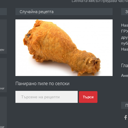
Силната мисъл предава части
Случайна рецепта
З
Has
ГРУ
дру
пуб
Has
ден
Гл
Ане
Панирано пиле по селски
дни
Търси
П
дни