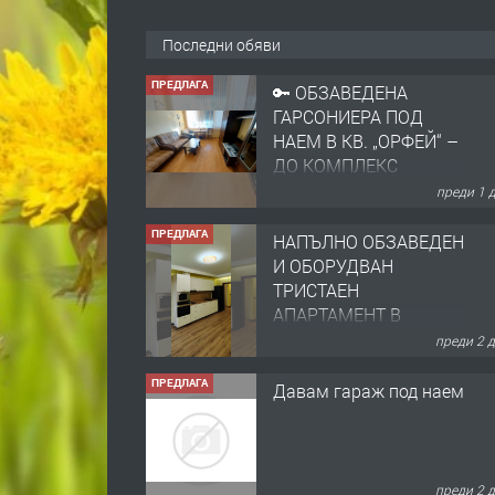
Последни обяви
ПРЕДЛАГА
🔑 ОБЗАВЕДЕНА
ГАРСОНИЕРА ПОД
НАЕМ В КВ. „ОРФЕЙ“ –
ДО КОМПЛЕКС
„ВЕСПРЕМ“, ГР.
преди 1 
ХАСКОВО
ПРЕДЛАГА
НАПЪЛНО ОБЗАВЕДЕН
И ОБОРУДВАН
ТРИСТАЕН
АПАРТАМЕНТ В
ЦЕНТЪРА НА ГР.
преди 2 
ХАСКОВО
ПРЕДЛАГА
Давам гараж под наем
преди 2 