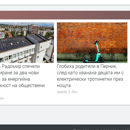
 Радомир спечели
Глобиха родители в Перник,
иране за два нови
след като хванаха децата им с
 за енергийна
електрически тротинетки през
вност на обществени
нощта
преди 1 ден
ден