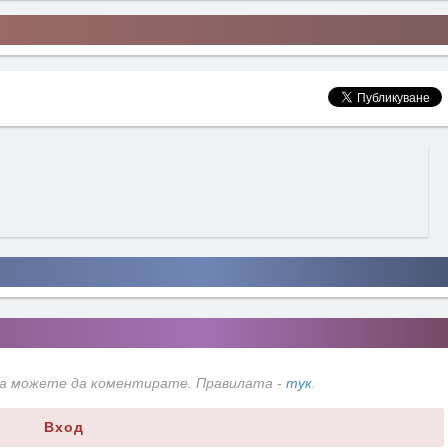
да можете да коментирате. Правилата -
тук
.
Вход