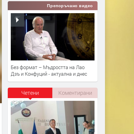
Препоръчано видео
Без формат – Мъдростта на Лао
Дзъ и Конфуций - актуална и днес
Четени
Коментирани