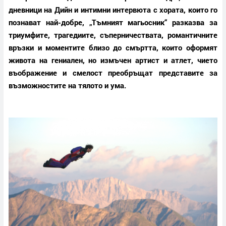
дневници на Дийн и интимни интервюта с хората, които го
познават най-добре, „Тъмният магьосник“ разказва за
триумфите, трагедиите, съперничествата, романтичните
връзки и моментите близо до смъртта, които оформят
живота на гениален, но измъчен артист и атлет, чието
въображение и смелост преобръщат представите за
възможностите на тялото и ума.