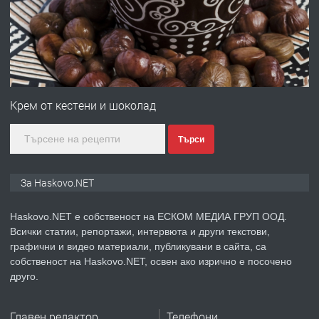
градската градина!
преди 2 дни
ПРЕДЛАГА
ПРОСТОРЕН ТРИСТАЕН
АПАРТАМЕНТ В НОВА СГРАДА КВ.
Крем от кестени и шоколад
КУБА
Търси
преди 3 дни
ПРЕДЛАГА
Продавам парцел в гр. Хасково кв.
За Haskovo.NET
Хисаря до ток, вода,канализация,
асфалт 0889 537 426
Haskovo.NET е собственост на ЕСКОМ МЕДИА ГРУП ООД.
Всички статии, репортажи, интервюта и други текстови,
преди 3 дни
графични и видео материали, публикувани в сайта, са
собственост на Haskovo.NET, освен ако изрично е посочено
ПРЕДЛАГА
СГЛОБЯВАНЕ НА МЕБЕЛИ.
друго.
Главен редактор
Телефони