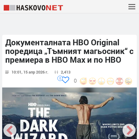
Документалната HBO Original
поредица „Тъмният магьосник“ с
премиера в HBO Max и по HBO
10:01, 15 апр 2026 г.
2,413
0
0