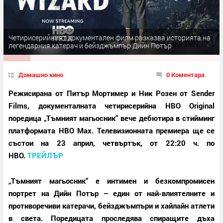
Четирисерийният документален филм разказва историята на
легендарния катерач и бейзджъмпър Дийн Потър
Домашно кино
0 Коментара
Режисирана от Питър Мортимер и Ник Розен от Sender
Films, документалната четирисерийна HBO Original
поредица „Тъмният магьосник“ вече дебютира в стийминг
платформата HBO Max. Телевизионната премиера ще се
състои на 23 април, четвъртък, от 22:20 ч. по
HBO.
ТРЕЙЛЪР
„Тъмният магьосник“ е интимен и безкомпромисен
портрет на Дийн Потър – един от най-влиятелните и
противоречиви катерачи, бейзджъмпъри и хайлайн атлети
в света. Поредицата проследява спиращите дъха