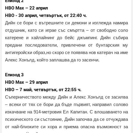
Епизод 2
HBO Max – 22 април
HBO - 30 април, четвъртък, от 22:40 ч.
Дийн се бори с вътрешните си демони и изглежда намира
отдушник, като си играе със смъртта – от свободно соло
катерене и хайлайнинг до бейс джъмпинг. Дийн събира
предани последователи, привлечени от бунтарския му
антигеройски образ,но скоро се появява нов катерач на име
Алекс Хонълд, който заплашва да го засенчи.
Епизод 3
HBO Max – 29 април
HBO – 7 май, четвъртък, от 22:55 ч.
Съперничеството между Дийн и Алекс Хонълд се засилва
– всеки от тях се бори да бъде първият, направил солово
изкачване на 914-метровия Ел Капитан. С влошаването на
психическото си състояние, Дийн започва да се отчуждава
от най-близките си хора и приема опасна възможност за