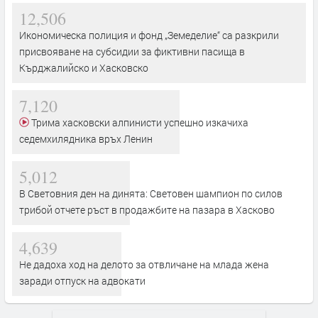
12,506
Икономическа полиция и фонд „Земеделие“ са разкрили
присвояване на субсидии за фиктивни пасища в
Кърджалийско и Хасковско
7,120
Трима хасковски алпинисти успешно изкачиха
седемхилядника връх Ленин
5,012
В Световния ден на динята: Световен шампион по силов
трибой отчете ръст в продажбите на пазара в Хасково
4,639
Не дадоха ход на делото за отвличане на млада жена
заради отпуск на адвокати