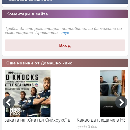
Коментари в сайта
Трябва да сте регистриран потребител за да можете да
коментирате. Правилата -
тук
.
Вход
Още новини от Домашно кино
в
Какво да гледаме в HBO Max през август 2026 г.
H
п
преди 3 дни