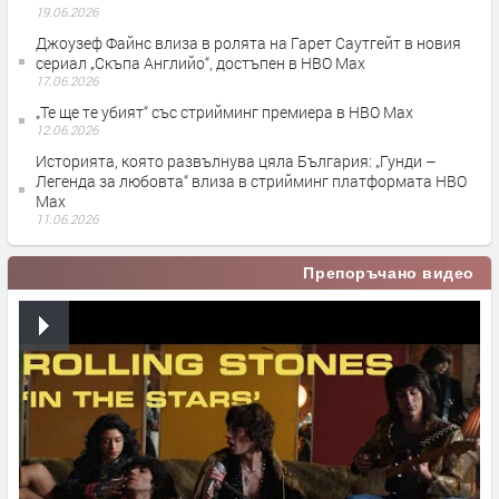
19.06.2026
Джоузеф Файнс влиза в ролята на Гарет Саутгейт в новия
сериал „Скъпа Английо“, достъпен в HBO Max
17.06.2026
„Те ще те убият“ със стрийминг премиера в HBO Max
12.06.2026
Историята, която развълнува цяла България: „Гунди –
Легенда за любовта“ влиза в стрийминг платформата HBO
Max
11.06.2026
Препоръчано видео