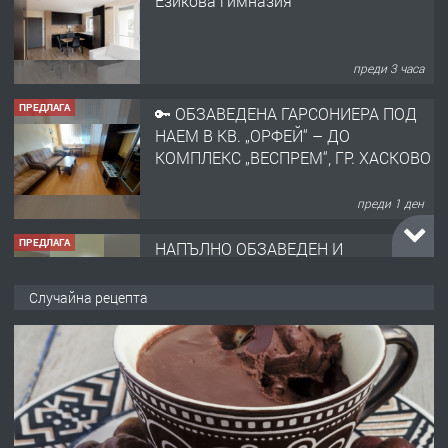
ПРЕДЛАГА
🔑 ОБЗАВЕДЕНА ГАРСОНИЕРА ПОД
НАЕМ В КВ. „ОРФЕЙ“ – ДО
КОМПЛЕКС „ВЕСПРЕМ“, ГР. ХАСКОВО
преди 1 ден
ПРЕДЛАГА
НАПЪЛНО ОБЗАВЕДЕН И
ОБОРУДВАН ТРИСТАЕН
АПАРТАМЕНТ В ЦЕНТЪРА НА ГР.
ХАСКОВО
преди 2 дни
ПРЕДЛАГА
Давам гараж под наем
Случайна рецепта
преди 2 дни
ПРЕДЛАГА
№4120 Магазин/Офис под наем в кв.
Любен Каравелов, Хасково-близо до