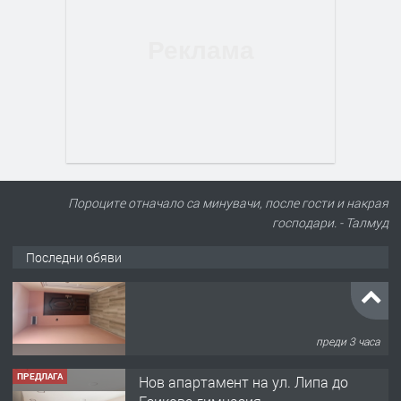
Пороците отначало са минувачи, после гости и накрая
господари. - Талмуд
Последни обяви
ПРЕДЛАГА
Нов апартамент на ул. Липа до
Езикова гимназия
преди 3 часа