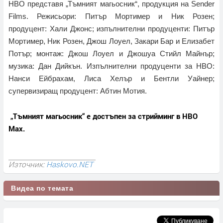
HBO представя „Тъмният магьосник“, продукция на Sender
Films. Режисьори: Питър Мортимер и Ник Розен;
продуцент: Хали Джонс; изпълнителни продуценти: Питър
Мортимер, Ник Розен, Джош Лоуел, Закари Бар и Елизабет
Потър; монтаж: Джош Лоуел и Джошуа Стийл Майнър;
музика: Дан Дийкън. Изпълнителни продуценти за HBO:
Нанси Ейбрахам, Лиса Хелър и Бентли Уайнер;
супервизиращ продуцент: Абтин Мотия.
„Тъмният магьосник“ е достъпен за стрийминг в HBO
Max.
Източник:
Haskovo.NET
Видеа по темата