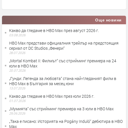
п
Още новини
Какво да гледаме в HBO Max през август 2026 г.
03.08.2026
HBO Max представи официалния трейлър на предстоящия
сериал от DC Studios „Фенери“
28.07.2026
„Mortal Kombat II: Филмът“ със стрийминг премиера на 24
юли в HBO Max
20.07.2026
„Гунди: Легенда за любовта“ стана най-гледаният филм в
HBO Max в България за месец юни
13.07.2026
Какво да гледаме в HBO Max през юли 2026 г.
01.07.2026
„Мумията“ със стрийминг премиера на 3 юли в HBO Max
29.06.2026
„Така е писано: Историята на Pogány Induló“ дебютира в HBO
Max