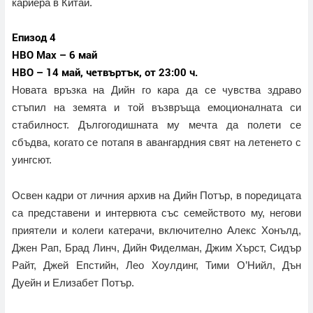
кариера в Китай.
Епизод 4
HBO Max – 6 май
HBO – 14 май, четвъртък, от 23:00 ч.
Новата връзка на Дийн го кара да се чувства здраво
стъпил на земята и той възвръща емоционалната си
стабилност. Дългогодишната му мечта да полети се
сбъдва, когато се потапя в авангардния свят на летенето с
уингсют.
Освен кадри от личния архив на Дийн Потър, в поредицата
са представени и интервюта със семейството му, негови
приятели и колеги катерачи, включително Алекс Хонълд,
Джен Рап, Брад Линч, Дийн Фиделман, Джим Хърст, Сидър
Райт, Джей Епстийн, Лео Хоулдинг, Тими О’Нийл, Дън
Дуейн и Елизабет Потър.