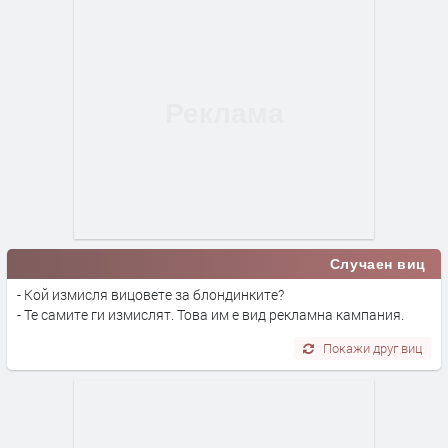
Случаен виц
- Кой измисля вицовете за блондинките?
- Те самите ги измислят. Това им е вид рекламна кампания.
Покажи друг виц