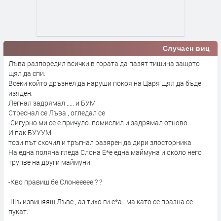
Случаен виц
Лъва разпоредил всички в гората да пазят тишина защото
щял да спи.
Всеки който дръзнел да наруши покоя на Царя щял да бъде
изяден.
Легнал задрямал ..... и БУМ
Стреснал се Лъва , огледал се
-Сигурно ми се е причуло. помислил и задрямал отново
И пак БУУУМ
този път скочил и тръгнал разярен да дири злосторника
На една поляна гледа Слона Е*е една маймуна и около него
трупве на други маймуни.
-Кво правиш бе Слонеееее ? ?
-Шъ извиняяш Лъве , аз тихо ги е*а , ма като се празна се
пукат.