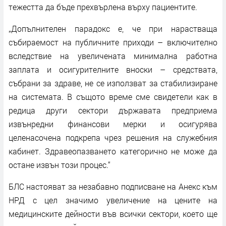
тежестта да бъде прехвърлена върху пациентите.
„Допълнителен парадокс е, че при нарастваща
събираемост на публичните приходи – включително
вследствие на увеличената минимална работна
заплата и осигурителните вноски – средствата,
събрани за здраве, не се използват за стабилизиране
на системата. В същото време сме свидетели как в
редица други сектори държавата предприема
извънредни финансови мерки и осигурява
целенасочена подкрепа чрез решения на служебния
кабинет. Здравеопазването категорично не може да
остане извън този процес.“
БЛС настояват за незабавно подписване на Анекс към
НРД с цел значимо увеличение на цените на
медицинските дейности във всички сектори, което ще