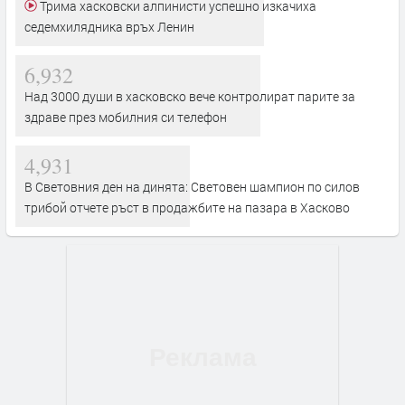
Трима хасковски алпинисти успешно изкачиха
седемхилядника връх Ленин
6,932
Над 3000 души в хасковско вече контролират парите за
здраве през мобилния си телефон
4,931
В Световния ден на динята: Световен шампион по силов
трибой отчете ръст в продажбите на пазара в Хасково