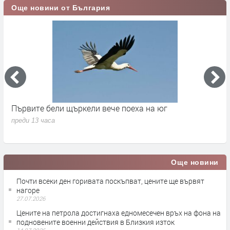
Още новини от България
Първите бели щъркели вече поеха на юг
С
н
преди 13 часа
п
Още новини
Почти всеки ден горивата поскъпват, цените ще вървят
нагоре
27.07.2026
Цените на петрола достигнаха едномесечен връх на фона на
подновените военни действия в Близкия изток