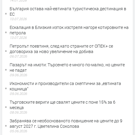
14.07.2026
България остава най-евтината туристическа дестинация в
ЕС
13.07.2026
Ескалация в Близкия изток изстреля нагоре котировките на
петрола
13.07.2026
Петролът поевтиня, след като страните от ОПЕК+ се
договориха за ново увеличение на добива
06.07.2026
Пазарът на имоти: Търсенето е много по-малко, но цените
не падат
09.06.2026
Икономисти и производители са скептични за „евтината
кошница“
09.06.2026
Търговските вериги ще свалят цените с поне 15% за 6
месеца
08.06.2026
Забранява се необоснованото повишение на цените до 9
август 2027 г. Цветелина Соколова
05.06.2026