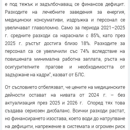
е под тежък и задълбочаващ се финансов дефицит.
Разходите на лечебните заведения за енергия,
медицински консумативи, издръжка и персонал се
увеличават главоломно. Само за периода 2021–2025
г. средните разходи са нараснали с 85%, като през
2025 г. ръстът достига близо 18%. Разходите за
персонал са се увеличили със 74% вследствие на
повишената минимална работна заплата, ръста на
осигурителните прагове и необходимостта от
задържане на кадри“, казват от БЛС.
От съсловието отбелязват, че цените на медицинските
дейности остават на нивата от 2024 г. – без
актуализация през 2025 и 2026 г. Според тях това
създава сериозен дисбаланс. Всички разходи растат,
но финансирането изостава, което води до натрупване
на дефицити, напрежение в системата и огромен риск