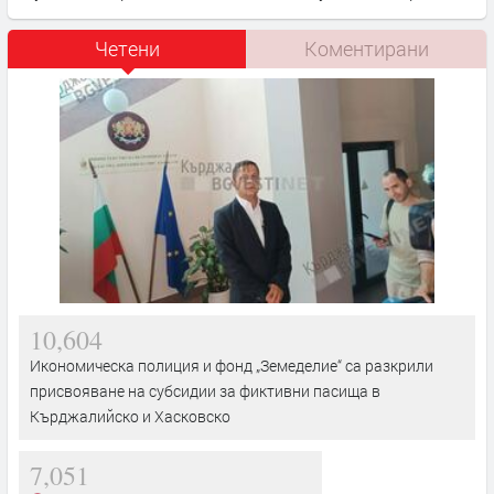
Четени
Коментирани
10,604
Икономическа полиция и фонд „Земеделие“ са разкрили
присвояване на субсидии за фиктивни пасища в
Кърджалийско и Хасковско
7,051