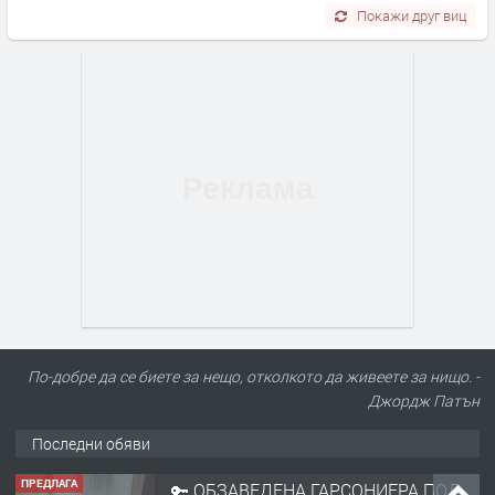
Покажи друг виц
По-добре да се биете за нещо, отколкото да живеете за нищо. -
Джордж Патън
Последни обяви
ПРЕДЛАГА
🔑 ОБЗАВЕДЕНА ГАРСОНИЕРА ПОД