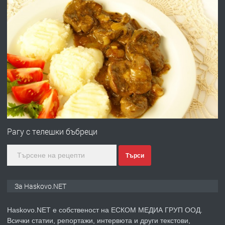
преди 1 ден
ПРЕДЛАГА
ПРОСТОРЕН ТРИСТАЕН
АПАРТАМЕНТ В НОВА СГРАДА КВ.
КУБА
преди 2 дни
ПРЕДЛАГА
Продавам парцел в гр. Хасково кв.
Хисаря до ток, вода,канализация,
Рагу с телешки бъбреци
асфалт 0889 537 426
Търси
преди 2 дни
ПРЕДЛАГА
СГЛОБЯВАНЕ НА МЕБЕЛИ.
За Haskovo.NET
Haskovo.NET е собственост на ЕСКОМ МЕДИА ГРУП ООД.
Всички статии, репортажи, интервюта и други текстови,
преди 2 дни