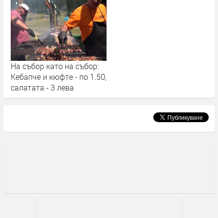
На събор като на събор:
Кебапче и кюфте - по 1.50,
салатата - 3 лева