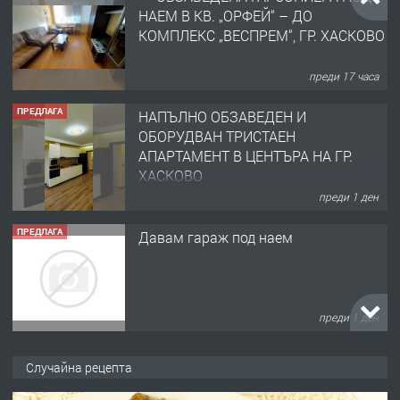
НАЕМ В КВ. „ОРФЕЙ“ – ДО
КОМПЛЕКС „ВЕСПРЕМ“, ГР. ХАСКОВО
преди 17 часа
ПРЕДЛАГА
НАПЪЛНО ОБЗАВЕДЕН И
ОБОРУДВАН ТРИСТАЕН
АПАРТАМЕНТ В ЦЕНТЪРА НА ГР.
ХАСКОВО
преди 1 ден
ПРЕДЛАГА
Давам гараж под наем
преди 1 ден
ПРЕДЛАГА
№4120 Магазин/Офис под наем в кв.
Случайна рецепта
Любен Каравелов, Хасково-близо до
градската градина!