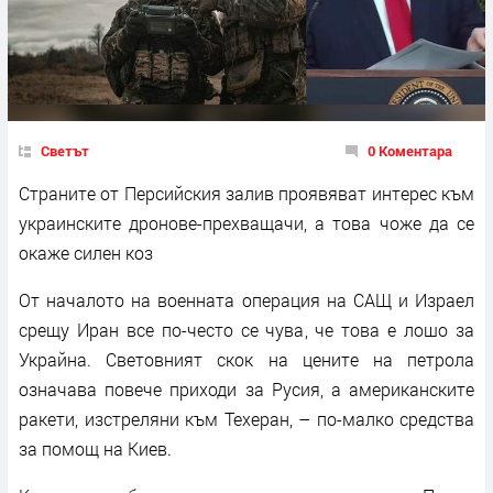
Светът
0 Коментара
Страните от Персийския залив проявяват интерес към
украинските дронове-прехващачи, а това чоже да се
окаже силен коз
От началото на военната операция на САЩ и Израел
срещу Иран все по-често се чува, че това е лошо за
Украйна. Световният скок на цените на петрола
означава повече приходи за Русия, а американските
ракети, изстреляни към Техеран, – по-малко средства
за помощ на Киев.