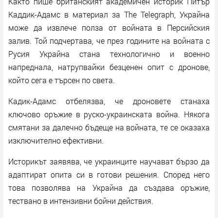
Както пише британският академичен историк Питър
Каддик-Адамс в материал за The Telegraph, Украйна
може да извлече полза от войната в Персийския
залив. Той подчертава, че през годините на войната с
Русия Украйна стана технологично и военно
напреднала, натрупвайки безценен опит с дронове,
който сега е търсен по света.
Кадик-Адамс отбелязва, че дроновете станаха
ключово оръжие в руско-украинската война. Някога
смятани за далечно бъдеще на войната, те се оказаха
изключително ефективни.
Историкът заявява, че украинците научават бързо да
адаптират опита си в готови решения. Според него
това позволява на Украйна да създава оръжие,
тествано в интензивни бойни действия.