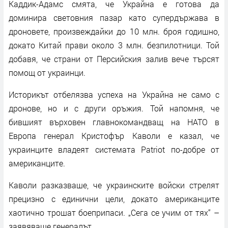
Каддик-Адамс смята, че Украйна е готова да
доминира световния пазар като супердържава в
дроновете, произвеждайки до 10 млн. броя годишно,
докато Китай прави около 3 млн. безпилотници. Той
добавя, че страни от Персийския залив вече търсят
помощ от украинци.
Историкът отбелязва успеха на Украйна не само с
дронове, но и с други оръжия. Той напомня, че
бившият върховен главнокомандващ на НАТО в
Европа генерал Кристофър Каволи е казал, че
украинците владеят системата Patriot по-добре от
американците.
Каволи разказваше, че украинските войски стрелят
прецизно с единични цели, докато американците
хаотично трошат боеприпаси. „Сега се учим от тях“ –
заявяваше генералът.