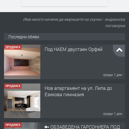
ПРЕДЛАГА
Под НАЕМ двустаен Орфей
Има много начини да миришете на скункс - индианска
поговорка
Последни обяви
преди 1 ден
ПРЕДЛАГА
Нов апартамент на ул. Липа до
Езикова гимназия
преди 1 ден
ПРЕДЛАГА
🔑 ОБЗАВЕДЕНА ГАРСОНИЕРА ПОД
НАЕМ В КВ. „ОРФЕЙ“ – ДО
КОМПЛЕКС „ВЕСПРЕМ“, ГР. ХАСКОВО
преди 3 дни
ПРЕДЛАГА
НАПЪЛНО ОБЗАВЕДЕН И