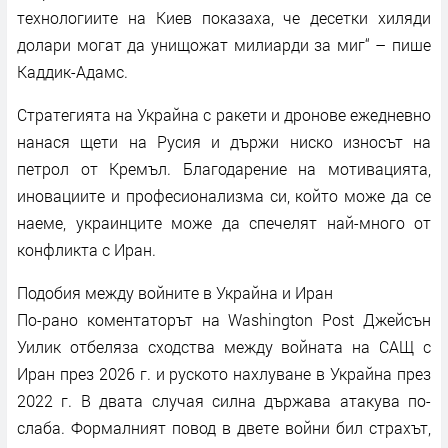
технологиите на Киев показаха, че десетки хиляди
долари могат да унищожат милиарди за миг“ – пише
Каддик-Адамс.
Стратегията на Украйна с ракети и дронове ежедневно
нанася щети на Русия и държи ниско износът на
петрол от Кремъл. Благодарение на мотивацията,
иновациите и професионализма си, който може да се
наеме, украинците може да спечелят най-много от
конфликта с Иран.
Подобия между войните в Украйна и Иран
По-рано коментаторът на Washington Post Джейсън
Уилик отбеляза сходства между войната на САЩ с
Иран през 2026 г. и руското нахлуване в Украйна през
2022 г. В двата случая силна държава атакува по-
слаба. Формалният повод в двете войни бил страхът,