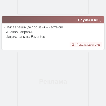
Случаен виц
- Пък аз реших да променя живота си!
- И какво направи?
- Изтрих папката Favorites!
Покажи друг виц