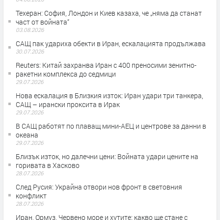
Teхеран: София, Лондон и Киев казаха, че „няма да станат
част от войната“
03.08.2026
САЩ пак удариха обекти в Иран, ескалацията продължава
30.07.2026
Reuters: Китай захранва Иран с 400 преносими зенитно-
ракетни комплекса до седмици
29.07.2026
Нова ескалация в Близкия изток: Иран удари три танкера,
САЩ – ирански проксита в Ирак
29.07.2026
В САЩ работят по плаващ мини-АЕЦ и центрове за данни в
океана
29.07.2026
Близък изток, но далечни цени: Войната удари цените на
горивата в Хасково
28.07.2026
След Русия: Украйна отвори нов фронт в световния
конфликт
28.07.2026
Иран, Ормуз, Червено море и хутите: какво ще стане с