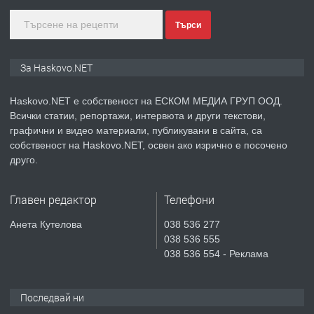
Търси
преди 5 дни
ПРЕДЛАГА
Продавам парцел в гр. Хасково кв.
За Haskovo.NET
Хисаря до ток, вода,канализация,
асфалт 0889 537 426
Haskovo.NET е собственост на ЕСКОМ МЕДИА ГРУП ООД.
Всички статии, репортажи, интервюта и други текстови,
преди 5 дни
графични и видео материали, публикувани в сайта, са
собственост на Haskovo.NET, освен ако изрично е посочено
ПРЕДЛАГА
СГЛОБЯВАНЕ НА МЕБЕЛИ.
друго.
Главен редактор
Телефони
преди 5 дни
Анета Кутелова
038 536 277
038 536 555
ПРЕДЛАГА
№4119 Едностаен обзаведен
038 536 554 - Реклама
апартамент под наем в кв.
Училищни, гр. Хасково.
Последвай ни
преди 5 дни