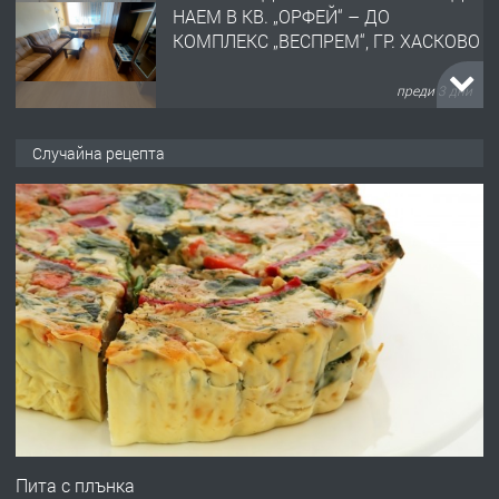
ОБОРУДВАН ТРИСТАЕН
АПАРТАМЕНТ В ЦЕНТЪРА НА ГР.
ХАСКОВО
преди 4 дни
ПРЕДЛАГА
Давам гараж под наем
Случайна рецепта
преди 4 дни
ПРЕДЛАГА
№4120 Магазин/Офис под наем в кв.
Любен Каравелов, Хасково-близо до
градската градина!
преди 4 дни
ПРЕДЛАГА
ПРОСТОРЕН ТРИСТАЕН
АПАРТАМЕНТ В НОВА СГРАДА КВ.
Пита с плънка
КУБА