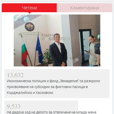
Четени
Коментирани
13,632
Икономическа полиция и фонд „Земеделие“ са разкрили
присвояване на субсидии за фиктивни пасища в
Кърджалийско и Хасковско
9,533
Не дадоха ход на делото за отвличане на млада жена