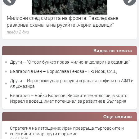
Германските служби разследват руски опити за
Х
влияние върху местния вот през септември
у
преди 2 дни
п
Видеа по темата
Други – "С този бункер правя милиони долари на седмица"
България в мен – Борислава Генова - Ню Йорк, САЩ
Други – Израелски удар разруши сградата с офиси на АФП и
Ал Джазира
България – Бойко Борисов: Високите технологии, в които
Израел е водещ, имат потенциал за развитие в България
Още новини
Стратегия на изтощение: Иран превръща търговските и
енергийните маршрути в оръжие
04.08.2026