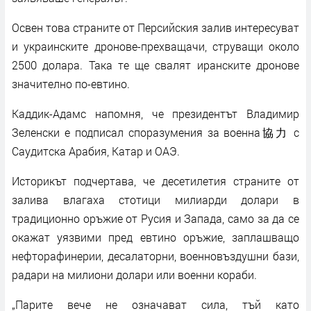
Освен това страните от Персийския залив интересуват
и украинските дронове-прехващачи, струващи около
2500 долара. Така те ще свалят иранските дронове
значително по-евтино.
Каддик-Адамс напомня, че президентът Владимир
Зеленски е подписал споразумения за военна協力 с
Саудитска Арабия, Катар и ОАЭ.
Историкът подчертава, че десетилетия страните от
залива влагаха стотици милиарди долари в
традиционно оръжие от Русия и Запада, само за да се
окажат уязвими пред евтино оръжие, заплашващо
нефторафинерии, десалаторни, военновъздушни бази,
радари на милиони долари или военни кораби.
„Парите вече не означават сила, тъй като