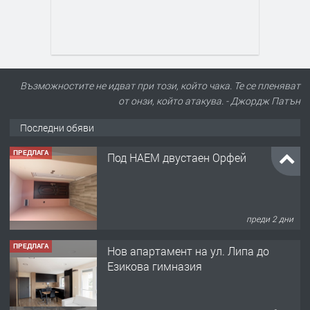
Възможностите не идват при този, който чака. Те се пленяват
от онзи, който атакува. - Джордж Патън
Последни обяви
ПРЕДЛАГА
Под НАЕМ двустаен Орфей
преди 2 дни
ПРЕДЛАГА
Нов апартамент на ул. Липа до
Езикова гимназия