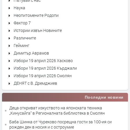
Пътувай с нас
Наука
Неопитомените Родопи
Фактор 7
Истории извън Новините
Различните
Гейминг
Димитър Аврамов
Избори 19 април 2026 Хасково
Избори 19 април 2026 Кърджали
Избори 19 април 2026 Смолян
ДЕНЯТ с В. Дремджиев
Последни новини
Деца откриват изкуството на японската техника
„Кинусайга“ в Регионалната библиотека в Смолян
Баба Шинка от Чуреково посрещна гости за 100-ия си
рожден ден в носия и с остроумие