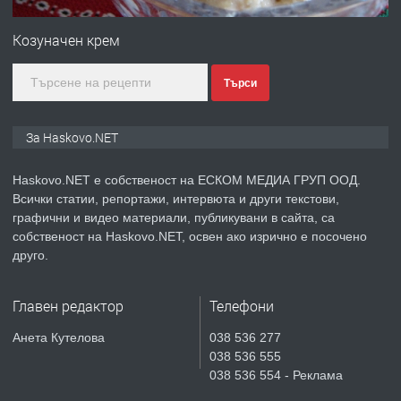
№4120 Магазин/Офис под наем в кв.
Любен Каравелов, Хасково-близо до
Козуначен крем
градската градина!
Търси
преди 5 дни
ПРЕДЛАГА
ПРОСТОРЕН ТРИСТАЕН
За Haskovo.NET
АПАРТАМЕНТ В НОВА СГРАДА КВ.
КУБА
Haskovo.NET е собственост на ЕСКОМ МЕДИА ГРУП ООД.
Всички статии, репортажи, интервюта и други текстови,
преди 5 дни
графични и видео материали, публикувани в сайта, са
собственост на Haskovo.NET, освен ако изрично е посочено
ПРЕДЛАГА
Продавам парцел в гр. Хасково кв.
друго.
Хисаря до ток, вода,канализация,
асфалт 0889 537 426
Главен редактор
Телефони
преди 5 дни
Анета Кутелова
038 536 277
038 536 555
ПРЕДЛАГА
СГЛОБЯВАНЕ НА МЕБЕЛИ.
038 536 554 - Реклама