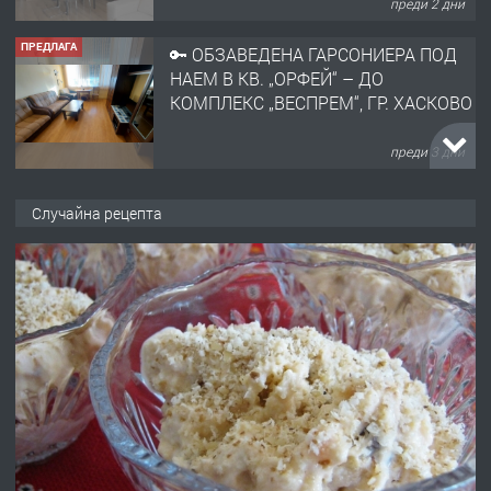
преди 2 дни
ПРЕДЛАГА
🔑 ОБЗАВЕДЕНА ГАРСОНИЕРА ПОД
НАЕМ В КВ. „ОРФЕЙ“ – ДО
КОМПЛЕКС „ВЕСПРЕМ“, ГР. ХАСКОВО
преди 3 дни
ПРЕДЛАГА
НАПЪЛНО ОБЗАВЕДЕН И
Случайна рецепта
ОБОРУДВАН ТРИСТАЕН
АПАРТАМЕНТ В ЦЕНТЪРА НА ГР.
ХАСКОВО
преди 4 дни
ПРЕДЛАГА
Давам гараж под наем
преди 4 дни
ПРЕДЛАГА