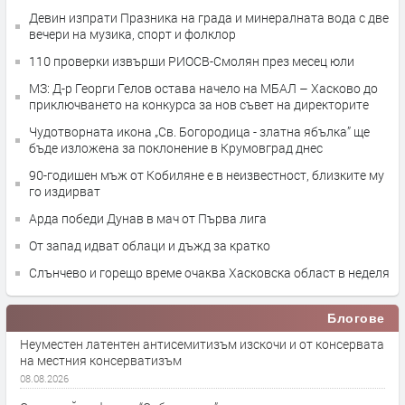
Девин изпрати Празника на града и минералната вода с две
вечери на музика, спорт и фолклор
110 проверки извърши РИОСВ-Смолян през месец юли
МЗ: Д-р Георги Гелов остава начело на МБАЛ – Хасково до
приключването на конкурса за нов съвет на директорите
Чудотворната икона „Св. Богородица - златна ябълка” ще
бъде изложена за поклонение в Крумовград днес
90-годишен мъж от Кобиляне е в неизвестност, близките му
го издирват
Арда победи Дунав в мач от Първа лига
От запад идват облаци и дъжд за кратко
Слънчево и горещо време очаква Хасковска област в неделя
Блогове
Неуместен латентен антисемитизъм изскочи и от консервата
на местния консерватизъм
08.08.2026