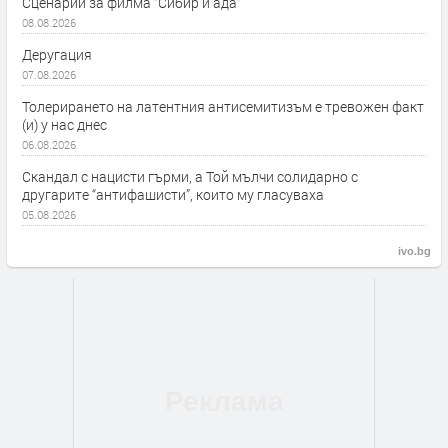
Сценарий за филма “Сибир и ада”
08.08.2026
Деругация
07.08.2026
Толерирането на латентния антисемитизъм е тревожен факт
(и) у нас днес
06.08.2026
Скандал с нацисти гърми, а Той мълчи солидарно с
другарите “антифашисти”, които му гласуваха
05.08.2026
ivo.bg