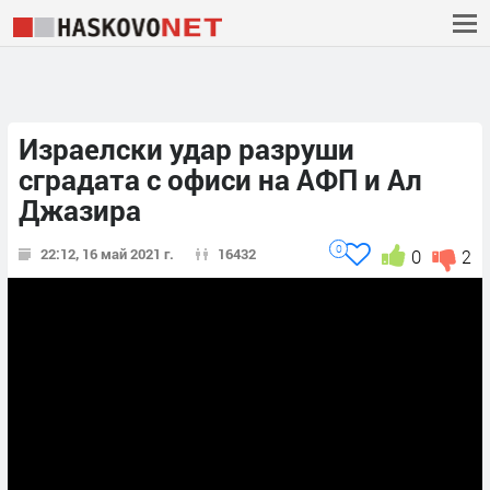
Израелски удар разруши
сградата с офиси на АФП и Ал
Джазира
0
22:12, 16 май 2021 г.
16432
0
2