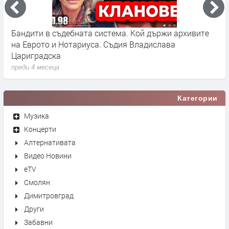
Бандити в съдебната система. Кой държи архивите
Г
на Еврото и Нотариуса. Съдия Владислава
к
Цариградска
п
преди 4 месеца
Категории
Музика
Концерти
Алтернативата
Видео Новини
eTV
Смолян
Димитровград
Други
Забавни