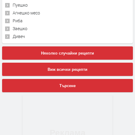
Пуешко
Агнешко месо
Риба
Заешко
Дивеч
Няколко случайни рецепти
Виж всички рецепти
Търсене