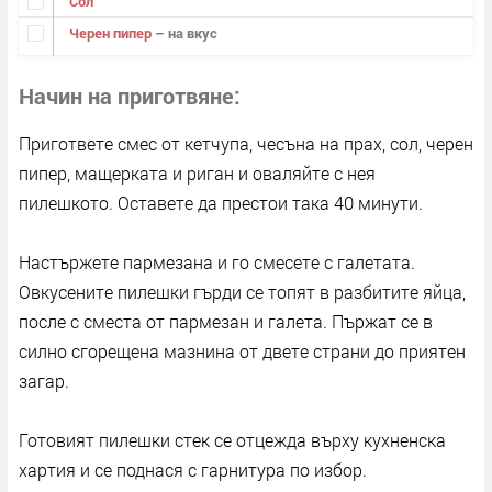
Сол
Черен пипер
– на вкус
Начин на приготвяне
Пригответе смес от кетчупа, чесъна на прах, сол, черен
пипер, мащерката и риган и оваляйте с нея
пилешкото. Оставете да престои така 40 минути.
Настържете пармезана и го смесете с галетата.
Овкусените пилешки гърди се топят в разбитите яйца,
после с сместа от пармезан и галета. Пържат се в
силно сгорещена мазнина от двете страни до приятен
загар.
Готовият пилешки стек се отцежда върху кухненска
хартия и се поднася с гарнитура по избор.