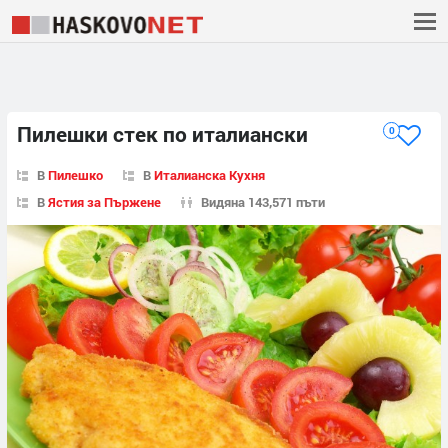
Пилешки стек по италиански
0
В
Пилешко
В
Италианска Кухня
В
Ястия за Пържене
Видяна 143,571 пъти