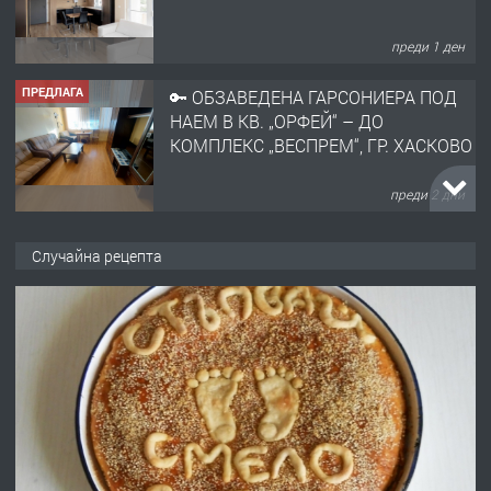
преди 1 ден
ПРЕДЛАГА
🔑 ОБЗАВЕДЕНА ГАРСОНИЕРА ПОД
НАЕМ В КВ. „ОРФЕЙ“ – ДО
КОМПЛЕКС „ВЕСПРЕМ“, ГР. ХАСКОВО
преди 2 дни
ПРЕДЛАГА
НАПЪЛНО ОБЗАВЕДЕН И
Случайна рецепта
ОБОРУДВАН ТРИСТАЕН
АПАРТАМЕНТ В ЦЕНТЪРА НА ГР.
ХАСКОВО
преди 3 дни
ПРЕДЛАГА
Давам гараж под наем
преди 3 дни