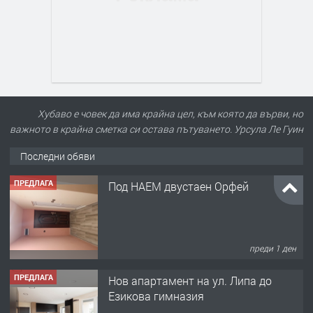
Хубаво е човек да има крайна цел, към която да върви, но
важното в крайна сметка си остава пътуването. Урсула Ле Гуин
Последни обяви
ПРЕДЛАГА
Под НАЕМ двустаен Орфей
преди 1 ден
ПРЕДЛАГА
Нов апартамент на ул. Липа до
Езикова гимназия