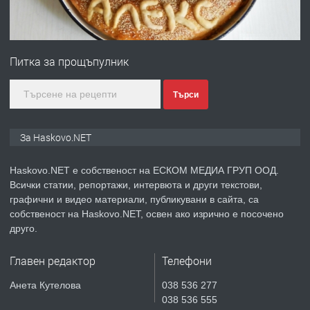
ПРЕДЛАГА
№4120 Магазин/Офис под наем в кв.
Любен Каравелов, Хасково-близо до
Питка за прощъпулник
градската градина!
преди 3 дни
Търси
ПРЕДЛАГА
ПРОСТОРЕН ТРИСТАЕН
За Haskovo.NET
АПАРТАМЕНТ В НОВА СГРАДА КВ.
КУБА
Haskovo.NET е собственост на ЕСКОМ МЕДИА ГРУП ООД.
Всички статии, репортажи, интервюта и други текстови,
преди 4 дни
графични и видео материали, публикувани в сайта, са
собственост на Haskovo.NET, освен ако изрично е посочено
ПРЕДЛАГА
Продавам парцел в гр. Хасково кв.
друго.
Хисаря до ток, вода,канализация,
асфалт 0889 537 426
Главен редактор
Телефони
преди 4 дни
Анета Кутелова
038 536 277
038 536 555
ПРЕДЛАГА