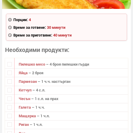
Порции:
4
Време за готвене:
30 минути
Време за приготвяне:
40 минути
Необходими продукти
Пилешко месо
– 4 броя пилешки гърди
Яйца
– 2 броя
Пармезан
– 1 ч.ч. настърган
Кетчуп
– 4 с.л.
Чесън
– 1 с.л. на прах
Галета
– 1 ч.ч.
Мащерка
– 1 ч.л.
Риган
– 1 ч.л.