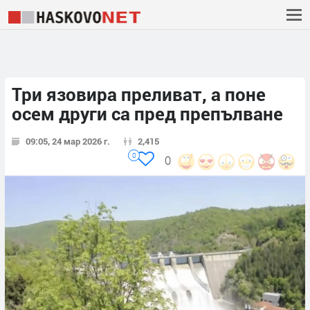
Три язовира преливат, а поне
осем други са пред препълване
09:05, 24 мар 2026 г.
2,415
0
0