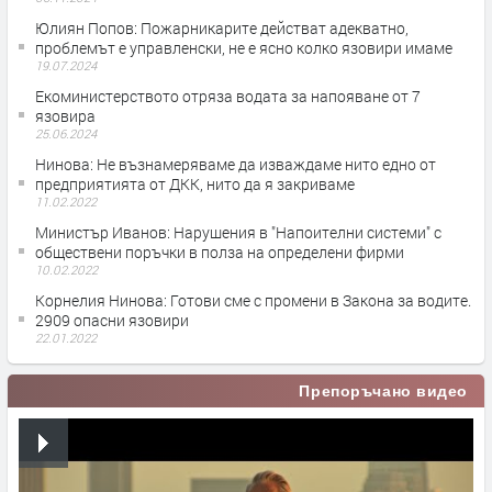
Юлиян Попов: Пожарникарите действат адекватно,
проблемът е управленски, не е ясно колко язовири имаме
19.07.2024
Екоминистерството отряза водата за напояване от 7
язовира
25.06.2024
Нинова: Не възнамеряваме да изваждаме нито едно от
предприятията от ДKK, нито да я закриваме
11.02.2022
Министър Иванов: Нарушения в "Напоителни системи" с
обществени поръчки в полза на определени фирми
10.02.2022
Корнелия Нинова: Готови сме с промени в Закона за водите.
2909 опасни язовири
22.01.2022
Препоръчано видео