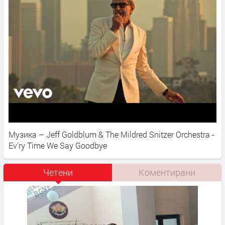
Музика – Jeff Goldblum & The Mildred Snitzer Orchestra -
Ev'ry Time We Say Goodbye
Четени
Коментирани