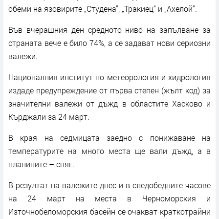
обеми на язовирите „Студена“, „Тракиец“ и „Ахелой“.
Във вчерашния ден средното ниво на запълване за
страната вече е било 74%, а се задават нови сериозни
валежи.
Националния институт по метеорология и хидрология
издаде предупреждение от първа степен (жълт код) за
значителни валежи от дъжд в областите Хасково и
Кърджали за 24 март.
В края на седмицата заедно с понижаване на
температурите на много места ще вали дъжд, а в
планините – сняг.
В резултат на валежите днес и в следобедните часове
на 24 март на места в Черноморския и
Източнобеломорския басейн се очакват краткотрайни