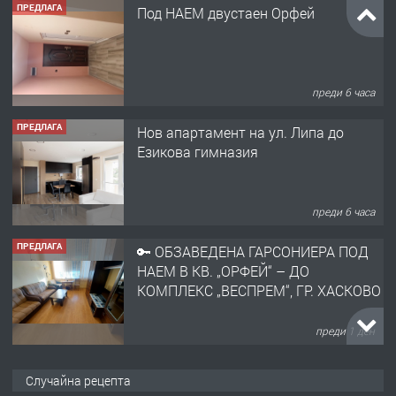
ПРЕДЛАГА
Нов апартамент на ул. Липа до
Езикова гимназия
преди 6 часа
ПРЕДЛАГА
🔑 ОБЗАВЕДЕНА ГАРСОНИЕРА ПОД
НАЕМ В КВ. „ОРФЕЙ“ – ДО
КОМПЛЕКС „ВЕСПРЕМ“, ГР. ХАСКОВО
преди 1 ден
ПРЕДЛАГА
НАПЪЛНО ОБЗАВЕДЕН И
ОБОРУДВАН ТРИСТАЕН
АПАРТАМЕНТ В ЦЕНТЪРА НА ГР.
ХАСКОВО
преди 2 дни
ПРЕДЛАГА
Давам гараж под наем
Случайна рецепта