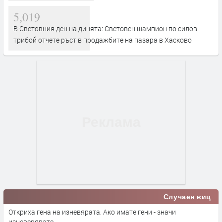
5,019
В Световния ден на динята: Световен шампион по силов
трибой отчете ръст в продажбите на пазара в Хасково
Случаен виц
Откриха гена на изневярата. Ако имате гени - значи
изневерявате.