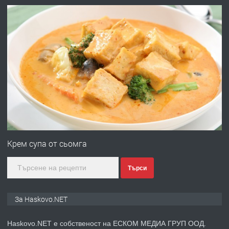
преди 2 дни
ПРЕДЛАГА
№4120 Магазин/Офис под наем в кв.
Любен Каравелов, Хасково-близо до
градската градина!
преди 2 дни
ПРЕДЛАГА
ПРОСТОРЕН ТРИСТАЕН
АПАРТАМЕНТ В НОВА СГРАДА КВ.
Крем супа от сьомга
КУБА
Търси
преди 3 дни
ПРЕДЛАГА
Продавам парцел в гр. Хасково кв.
За Haskovo.NET
Хисаря до ток, вода,канализация,
асфалт 0889 537 426
Haskovo.NET е собственост на ЕСКОМ МЕДИА ГРУП ООД.