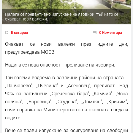
Налага се превантивно изпускане на язовири, тъй като се
очакват нови валежи.
България
0 Коментара
Очакват се нови валежи през идните дни,
предупреждава МОСВ
Надига се нова опасност - преливане на язовири.
Три големи водоема в различни райони на страната -
„Панчарево“, „Пчелина“ и „Асеновец“, преливат- Над
90% са запълнени „Среченска бара“, „Камчия“, „Ясна
поляна“, „Боровица“, „Студена“, „Домлян“, „Кричим“,
сочи справка на Министерството на околната среда и
водите.
Вече се прави изпускане за осигуряване на свободни