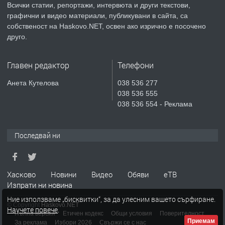
Всички статии, репортажи, интервюта и други текстови,
преди 3 дни
графични и видео материали, публикувани в сайта, са
собственост на Haskovo.NET, освен ако изрично е посочено
ПРЕДЛАГА
СГЛОБЯВАНЕ НА МЕБЕЛИ.
друго.
Главен редактор
Телефони
преди 3 дни
Анета Кутелова
038 536 277
038 536 555
ПРЕДЛАГА
№4119 Едностаен обзаведен
038 536 554 - Реклама
апартамент под наем в кв.
Училищни, гр. Хасково.
Последвай ни
преди 3 дни
Хасково
Новини
Видео
Обяви
еТВ
Изпрати ни новина
Ние използваме „бисквитки“, за да улесним вашето сърфиране.
© Copyright
Haskovo.NET
Научете повече
.
Пълна версия
Етичен кодекс
Общи условия
Поверителност
Приемам
За реклама
Избори 2026
Свържи се с нас