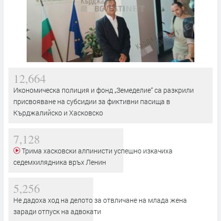
12,664
Икономическа полиция и фонд „Земеделие“ са разкрили
присвояване на субсидии за фиктивни пасища в
Кърджалийско и Хасковско
7,128
Трима хасковски алпинисти успешно изкачиха
седемхилядника връх Ленин
5,256
Не дадоха ход на делото за отвличане на млада жена
заради отпуск на адвокати