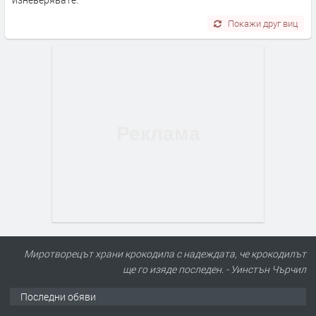
Покажи друг виц
ПРЕДЛАГА
Под НАЕМ двустаен Орфей
Миротворецът храни крокодила с надеждата, че крокодилът
ще го изяде последен. - Уинстън Чърчил
Последни обяви
преди 6 часа