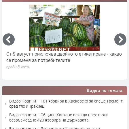
во
Млад пилот напуска ВВС със скандално обръщение
В
към Румен Радев и компания
и
п
преди 8 часа
п
Видеа по темата
Видео Новини – 101 язовира в Хасковско за спешен ремонт,
сред тях и Тракиец
Видео Новини – Община Хасково иска да прехвърли
безвъзмездно 420 язовира на държавата
Видео Новини – Язовирите в Хасковско под око