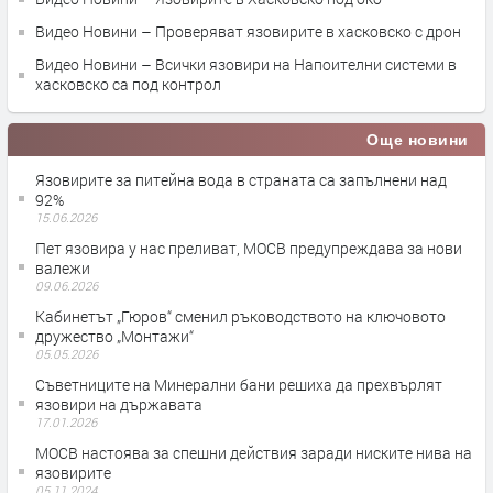
Видео Новини – Проверяват язовирите в хасковско с дрон
Видео Новини – Всички язовири на Напоителни системи в
хасковско са под контрол
Още новини
Язовирите за питейна вода в страната са запълнени над
92%
15.06.2026
Пет язовира у нас преливат, МОСВ предупреждава за нови
валежи
09.06.2026
Кабинетът „Гюров“ сменил ръководството на ключовото
дружество „Монтажи“
05.05.2026
Съветниците на Минерални бани решиха да прехвърлят
язовири на държавата
17.01.2026
МОСВ настоява за спешни действия заради ниските нива на
язовирите
05.11.2024