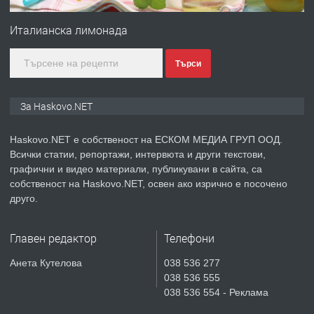
№4120 Магазин/Офис под наем в кв.
Любен Каравелов, Хасково-близо до
Италианска лимонада
градската градина!
Търси
преди 5 дни
ПРЕДЛАГА
ПРОСТОРЕН ТРИСТАЕН
За Haskovo.NET
АПАРТАМЕНТ В НОВА СГРАДА КВ.
КУБА
Haskovo.NET е собственост на ЕСКОМ МЕДИА ГРУП ООД.
Всички статии, репортажи, интервюта и други текстови,
преди 5 дни
графични и видео материали, публикувани в сайта, са
собственост на Haskovo.NET, освен ако изрично е посочено
ПРЕДЛАГА
Продавам парцел в гр. Хасково кв.
друго.
Хисаря до ток, вода,канализация,
асфалт 0889 537 426
Главен редактор
Телефони
преди 5 дни
Анета Кутелова
038 536 277
038 536 555
ПРЕДЛАГА
СГЛОБЯВАНЕ НА МЕБЕЛИ.
038 536 554 - Реклама