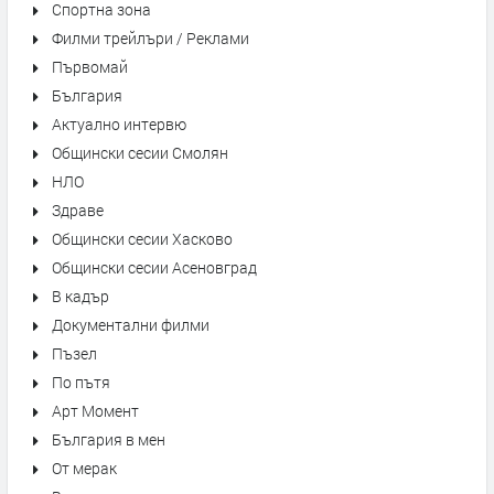
Спортна зона
Филми трейлъри / Реклами
Първомай
България
Актуално интервю
Общински сесии Смолян
НЛО
Здраве
Общински сесии Хасково
Общински сесии Асеновград
В кадър
Документални филми
Пъзел
По пътя
Арт Момент
България в мен
От мерак