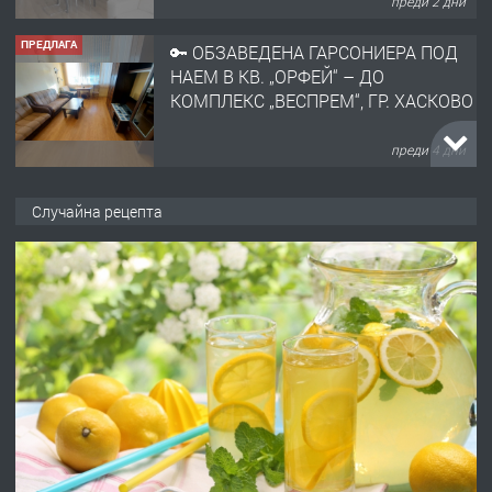
преди 2 дни
ПРЕДЛАГА
🔑 ОБЗАВЕДЕНА ГАРСОНИЕРА ПОД
НАЕМ В КВ. „ОРФЕЙ“ – ДО
КОМПЛЕКС „ВЕСПРЕМ“, ГР. ХАСКОВО
преди 4 дни
ПРЕДЛАГА
НАПЪЛНО ОБЗАВЕДЕН И
Случайна рецепта
ОБОРУДВАН ТРИСТАЕН
АПАРТАМЕНТ В ЦЕНТЪРА НА ГР.
ХАСКОВО
преди 4 дни
ПРЕДЛАГА
Давам гараж под наем
преди 4 дни
ПРЕДЛАГА