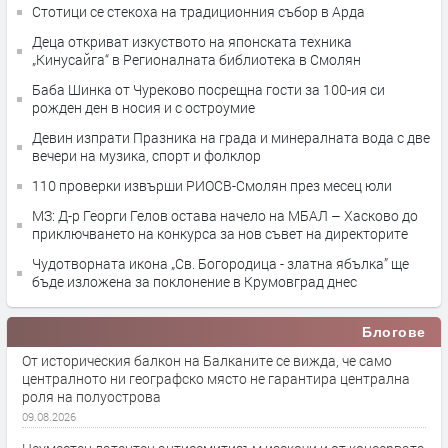
Стотици се стекоха на традиционния събор в Арда
Деца откриват изкуството на японската техника
„Кинусайга“ в Регионалната библиотека в Смолян
Баба Шинка от Чуреково посрещна гости за 100-ия си
рожден ден в носия и с остроумие
Девин изпрати Празника на града и минералната вода с две
вечери на музика, спорт и фолклор
110 проверки извърши РИОСВ-Смолян през месец юли
МЗ: Д-р Георги Гелов остава начело на МБАЛ – Хасково до
приключването на конкурса за нов съвет на директорите
Чудотворната икона „Св. Богородица - златна ябълка” ще
бъде изложена за поклонение в Крумовград днес
Блогове
От историческия балкон на Балканите се вижда, че само
централното ни географско място не гарантира централна
роля на полуострова
09.08.2026