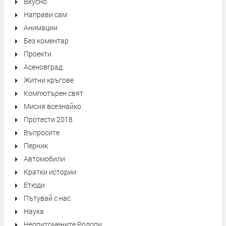
Вкусно
Направи сам
Анимации
Без коментар
Проекти
Асеновград
Житни кръгове
Компютърен свят
Мисия всезнайко
Протести 2018
Въпросите
Перник
Автомобили
Кратки истории
Етюди
Пътувай с нас
Наука
Неопитомените Родопи