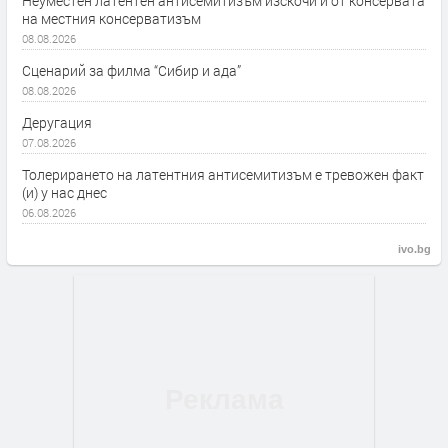
Неуместен латентен антисемитизъм изскочи и от консервата
на местния консерватизъм
08.08.2026
Сценарий за филма “Сибир и ада”
08.08.2026
Деругация
07.08.2026
Толерирането на латентния антисемитизъм е тревожен факт
(и) у нас днес
06.08.2026
ivo.bg