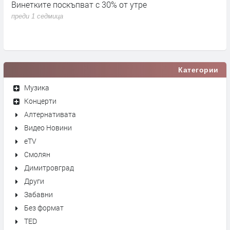
Винетките поскъпват с 30% от утре
3
д
преди 1 седмица
п
Категории
Музика
Концерти
Алтернативата
Видео Новини
eTV
Смолян
Димитровград
Други
Забавни
Без формат
TED