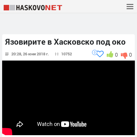
Язовирите в Хасковско под око
0
20:28, 26 юни 2018 г.
10752
0
0